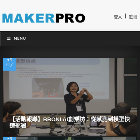
|
登入
註冊
MENU
8 月
07
【活動報導】BBONI AI創業坊：從感測到模型快
速部署
8 月