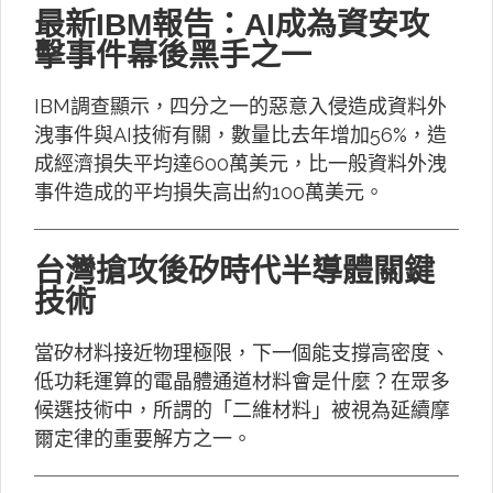
最新IBM報告：AI成為資安攻
擊事件幕後黑手之一
IBM調查顯示，四分之一的惡意入侵造成資料外
洩事件與AI技術有關，數量比去年增加56%，造
成經濟損失平均達600萬美元，比一般資料外洩
事件造成的平均損失高出約100萬美元。
台灣搶攻後矽時代半導體關鍵
技術
當矽材料接近物理極限，下一個能支撐高密度、
低功耗運算的電晶體通道材料會是什麼？在眾多
候選技術中，所謂的「二維材料」被視為延續摩
爾定律的重要解方之一。