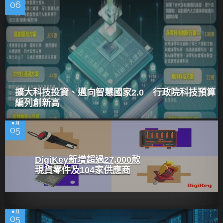
06
擴大科技投資、邁向智慧國家2.0 行政院科技預算
編列創新高
8 月
05
DigiKey新增超過27,000款
現貨零件及104家供應商
8 月
05