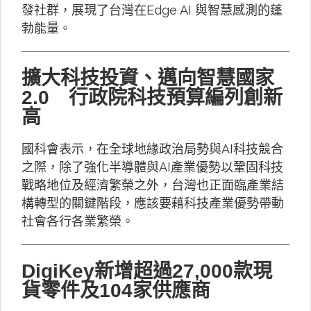
發社群，展現了台灣在Edge AI 與智慧感測的蓬
勃能量。
擴大科技投資、邁向智慧國家
2.0 行政院科技預算編列創新
高
國科會表示，在全球地緣政治局勢與AI科技競合
之際，除了強化半導體與AI產業優勢以鞏固科技
戰略地位及經濟繁榮之外，台灣也正面臨產業結
構轉型的關鍵階段，應該要藉科技產業優勢帶動
社會各行各業繁榮。
DigiKey新增超過27,000款現
貨零件及104家供應商