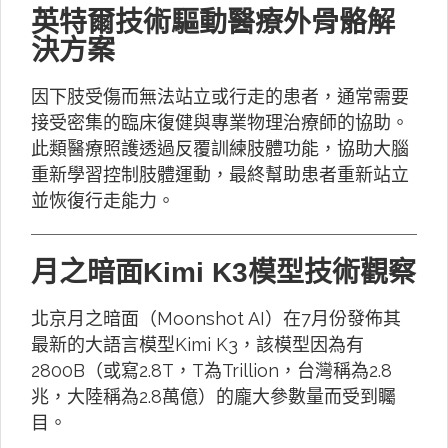
英特爾技術驅動醫療外骨骼解
決方案
因下肢受傷而無法站立或行走的患者，通常需要
接受密集的臨床復健與專業物理治療師的協助。
此類醫療照護透過反覆訓練肢體功能，協助大腦
重新學習控制肢體運動，最終幫助患者重新站立
並恢復行走能力。
月之暗面Kimi K3模型技術觀察
北京月之暗面（Moonshot AI）在7月份發佈其
最新的大語言模型Kimi K3，該模型因為有
2800B（或寫2.8T，T為Trillion，台灣稱為2.8
兆，大陸稱為2.8萬億）的龐大參數量而受到矚
目。