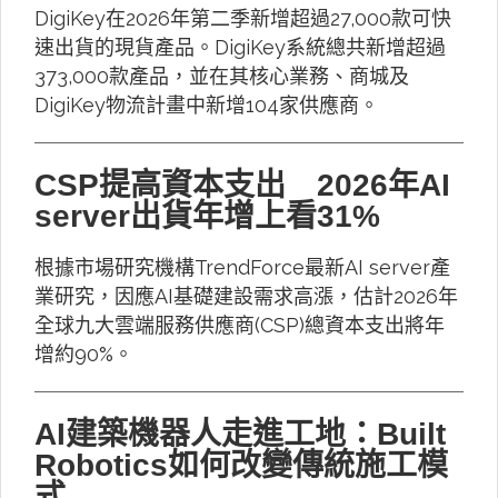
DigiKey在2026年第二季新增超過27,000款可快
速出貨的現貨產品。DigiKey系統總共新增超過
373,000款產品，並在其核心業務、商城及
DigiKey物流計畫中新增104家供應商。
CSP提高資本支出 2026年AI
server出貨年增上看31%
根據市場研究機構TrendForce最新AI server產
業研究，因應AI基礎建設需求高漲，估計2026年
全球九大雲端服務供應商(CSP)總資本支出將年
增約90%。
AI建築機器人走進工地：Built
Robotics如何改變傳統施工模
式