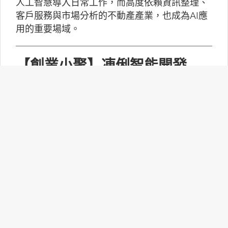
人工智慧導入日常工作，而高度依賴資訊整理、
客戶服務與市場分析的不動產產業，也成為AI應
用的重要場域。
【創業小聚】凍俐智能開發
「給手冊就會動」的工業級AI
Agent
凍俐智能提出了「賦能」的概念，不要求企業放
棄舊系統，而是透過「AI Agent」直接對既有系
統進行賦能。
台灣無人機產業如何跨越系統
整合、驗測與量產挑戰？
MakerPRO的線上社群交流會邀請到擁有21年無