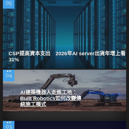
05
CSP提高資本支出 2026年AI server出貨年增上看
31%
8 月
04
AI建築機器人走進工地：
Built Robotics如何改變傳
統施工模式
8 月
03