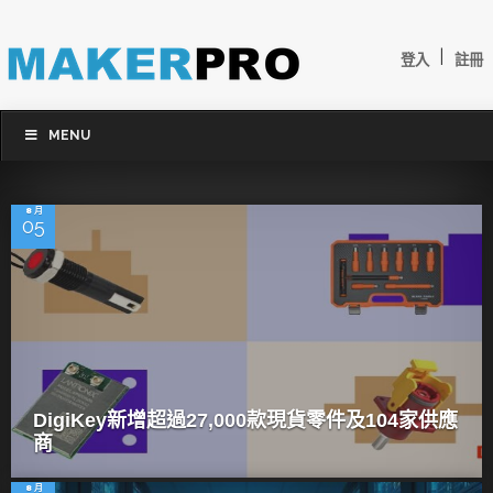
|
登入
註冊
MENU
8 月
05
DigiKey新增超過27,000款現貨零件及104家供應
商
8 月