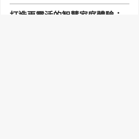
打造更靈活的智慧家庭體驗：
Matter 1.6功能升級！
連接標準聯盟(CSA)正式推出Matter 1.6技術規
範，此次並沒有新增裝置類型，而是聚焦功能升
級，為設備製造商、生態系統和平台開發者提供
了新工具，打造更智慧、靈活的智慧家庭體驗。
NVIDIA攜手台灣產業巨擘加速
全球AI基礎架構建置
台灣擁有超過500家NVIDIA生態系合作夥伴。超
過100萬個用於NVIDIA Vera Rubin基礎架構的
NVIDIA MGX機架元件，來自台灣25個工廠據點
並在此匯聚。