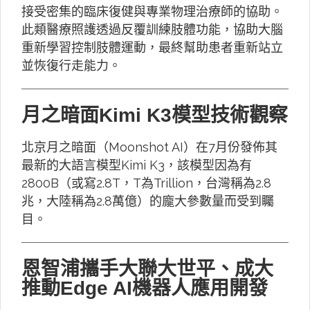
接受密集的臨床復健與專業物理治療師的協助。
此類醫療照護透過反覆訓練肢體功能，協助大腦
重新學習控制肢體運動，最終幫助患者重新站立
並恢復行走能力。
月之暗面Kimi K3模型技術觀察
北京月之暗面（Moonshot AI）在7月份發佈其
最新的大語言模型Kimi K3，該模型因為有
2800B（或寫2.8T，T為Trillion，台灣稱為2.8
兆，大陸稱為2.8萬億）的龐大參數量而受到矚
目。
恩智浦攜手大聯大世平、成大
推動Edge AI機器人應用開發