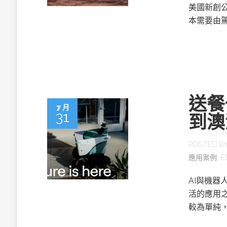
美國新創公
英特爾技術驅
本需要由
送餐
7 月
送餐也將無人化：AI配送從洛杉
31
到澳
磯到澳洲黃金海岸
POSTED B
應用案例
,
E
以3D感知開
OpenVIN
AI與機
活的應用
較為單純