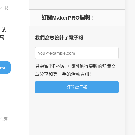
M
,
技
訂閱MakerPRO週報 !
，該
8萬
我們為您設計了電子報 :
只需留下E-Mail，即可獲得最新的知識文
re
章分享和第一手的活動資訊 !
AI應