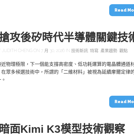
Read Mo
搶攻後矽時代半導體關鍵技
Y
JUDITH CHENG
ON 7 月 30, 2026 IN
技術新訊
,
特寫
,
產業趨勢
,
觀點
接近物理極限，下一個能支撐高密度、低功耗運算的電晶體通道
？在眾多候選技術中，所謂的「二維材料」被視為延續摩爾定律
一。
Read Mo
暗面Kimi K3模型技術觀察