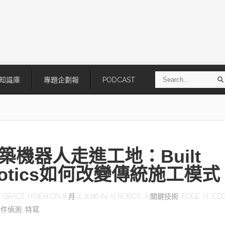
S
知識庫
專題企劃報
PODCAST
e
a
r
r
c
h
建築機器人走進工地：Built
botics如何改變傳統施工模式
Y
GRACE HSIEH
ON 8 月 4, 2026 IN
AI ROBOT
,
AI關鍵技術
,
EDGE AI
,
EDG
物件偵測
,
特寫
台灣搶攻後矽時代半導體關鍵技
【創業小聚】瞄準無人機「通
術
層」 澤龍智能搶攻非紅商機