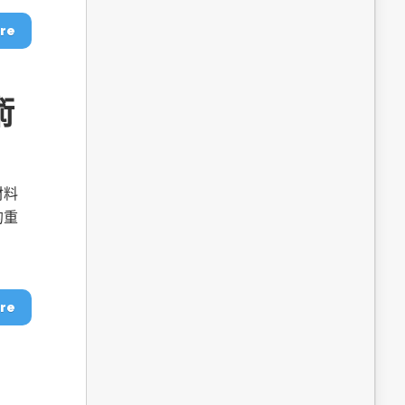
re
術
材料
的重
re