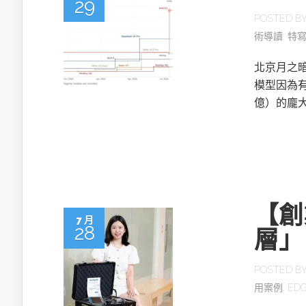
29
POSTED B
術導讀
,
特
北京月之暗面
模型因為有2
億）的龐
【創
7 月
28
層」
POSTED B
用案例
,
ED