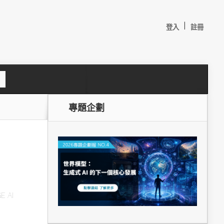
|
登入
註冊
S
e
a
c
專題企劃
h
E AI
訊