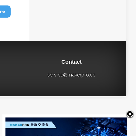
re
Contact
service@makerpro.cc