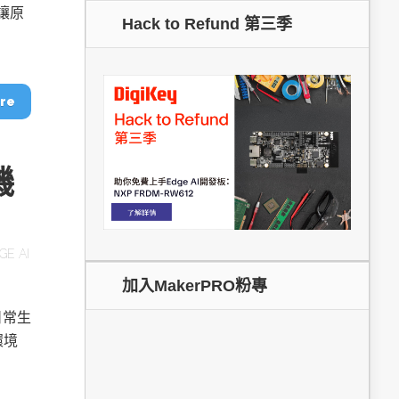
，讓原
Hack to Refund 第三季
dge AI機器
OpenVINO×ExecuTorch：解鎖英特爾架構AI PC模型
推論效能新境界
re
磯
控
GE AI
加入MakerPRO粉專
成為驅動智慧機
讓生成式AI應用在Intel架構系統本地端高效率運作
的訣竅
日常生
環境