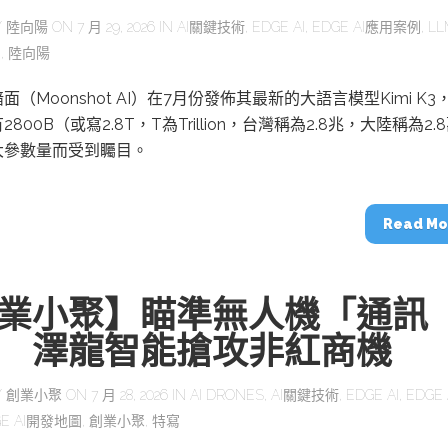
Y
陸向陽
ON 7 月 29, 2026 IN
AI關鍵技術
,
EDGE AI
,
EDGE AI應用案例
,
LL
寫
,
陸向陽
（Moonshot AI）在7月份發佈其最新的大語言模型Kimi K3
800B（或寫2.8T，T為Trillion，台灣稱為2.8兆，大陸稱為2.
大參數量而受到矚目。
Read Mo
業小聚】瞄準無人機「通訊
 澤龍智能搶攻非紅商機
Y
創業小聚
ON 7 月 28, 2026 IN
AI DRONES
,
AI關鍵技術
,
EDGE AI
,
EDGE 
GE AI開發地圖
,
創業小聚
,
特寫