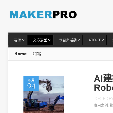
專欄
文章類型
學習與活動
ABOUT
Home
特寫
AI
8 月
04
Ro
POSTED B
應用案例
,
AI建築機器人走進工地：Built
Robotics如何改變傳統施工模式