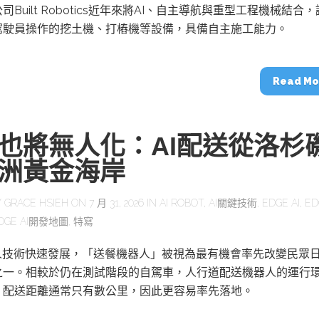
司Built Robotics近年來將AI、自主導航與重型工程機械結合
動醫療外骨骼解決方案
【活動報導】Intel攜手生態系夥伴分享E
駕駛員操作的挖土機、打樁機等設備，具備自主施工能力。
人應用部署實戰經驗
Read Mo
也將無人化：AI配送從洛杉
月之暗面Kimi K3模型技術觀察
推探OpenAI Codex Micro專屬
洲黃金海岸
制器
Y
GRACE HSIEH
ON 7 月 31, 2026 IN
AI ROBOT
,
AI關鍵技術
,
EDGE AI
,
ED
DGE AI開發地圖
,
特寫
啟智慧機器人新時代：從深度相機到
O的邊緣智慧革命
AI Agent時代來臨：看邊緣AI如何
器人的關鍵
器人技術快速發展，「送餐機器人」被視為最有機會率先改變民眾
之一。相較於仍在測試階段的自駕車，人行道配送機器人的運行
，配送距離通常只有數公里，因此更容易率先落地。