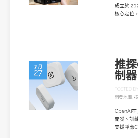
成立於 20
核心定位
推探O
7 月
27
制器
POSTED B
開發地圖
,
OpenAI
開發、訓練
支援呼應C