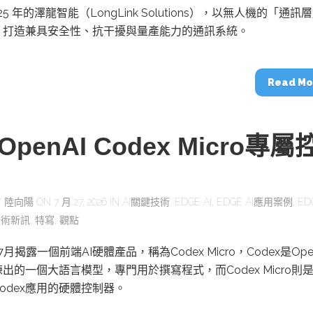
25 年的澤龍智能（LongLink Solutions），以無人機的「通訊
，打造兼具安全性、抗干擾與量產能力的通訊系統。
Read Mo
penAI Codex Micro專屬
Y
陸向陽
ON 7 月 27, 2026 IN
AI關鍵技術
,
EDGE AI
,
EDGE AI應用案例
,
ED
技術新訊
,
特寫
,
觀點
在7月揭露一個前端AI硬體產品，稱為Codex Micro，Codex是Ope
出的一個大語言模型，專門用於撰寫程式，而Codex Micro則
odex應用的硬體控制器。