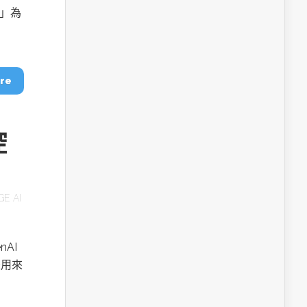
層」為
re
控
GE AI
nAI
是用來