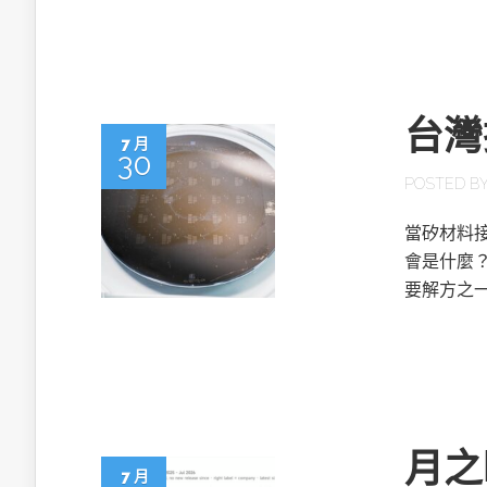
台灣
7 月
30
POSTED B
當矽材料
會是什麼
要解方之
月之
7 月