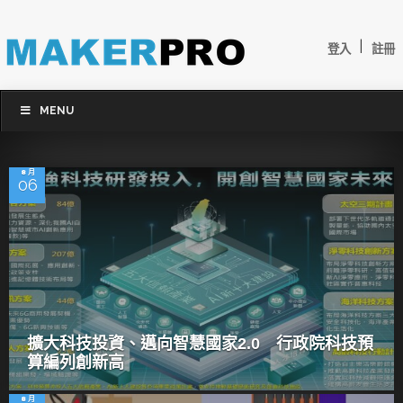
|
登入
註冊
MENU
8 月
06
擴大科技投資、邁向智慧國家2.0 行政院科技預
算編列創新高
8 月