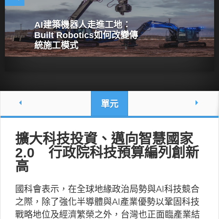
AI建築機器人走進工地：
Built Robotics如何改變傳
統施工模式
單元
擴大科技投資、邁向智慧國家
2.0 行政院科技預算編列創新
高
國科會表示，在全球地緣政治局勢與AI科技競合
之際，除了強化半導體與AI產業優勢以鞏固科技
戰略地位及經濟繁榮之外，台灣也正面臨產業結