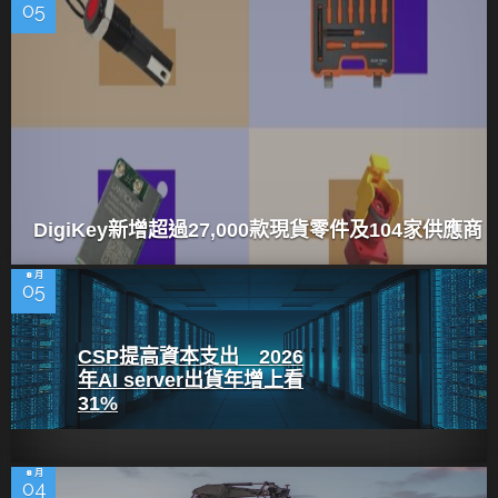
05
DigiKey新增超過27,000款現貨零件及104家供應商
8 月
05
CSP提高資本支出 2026
年AI server出貨年增上看
31%
8 月
04