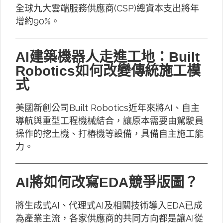
全球九大雲端服務供應商(CSP)總資本支出將年
增約90%。
AI建築機器人走進工地：Built
Robotics如何改變傳統施工模
式
美國新創公司Built Robotics近年來將AI、自主
導航與重型工程機械結合，讓原本需要由駕駛員
操作的挖土機、打樁機等設備，具備自主施工能
力。
AI將如何改寫EDA競爭版圖？
將生成式AI、代理式AI及相關技術導入EDA已成
為產業主流，各家供應商的共同方向都是讓AI從