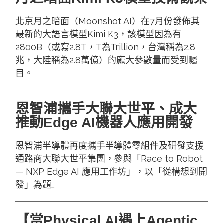
北京月之暗面（Moonshot AI）在7月份發佈其
最新的大語言模型Kimi K3，該模型因為有
2800B（或寫2.8T，T為Trillion，台灣稱為2.8
兆，大陸稱為2.8萬億）的龐大參數量而受到矚
目。
恩智浦攜手大聯大世平、成大
推動Edge AI機器人應用開發
恩智浦半導體再度攜手半導體零組件及研發支援
通路商大聯大世平集團，參與「Race to Robot
— NXP Edge AI 應用工作坊」，以「從構想到開
發」為題…
【當Physical AI遇上Agentic