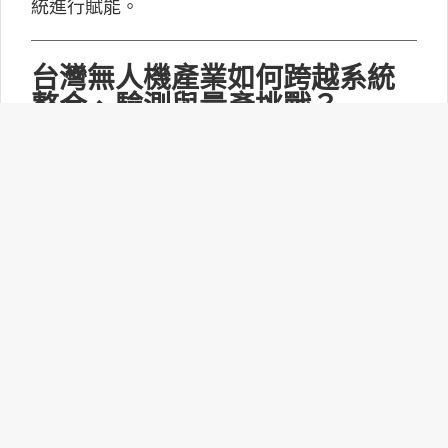
統進行賦能。
台灣無人機產業如何跨越系統
整合、驗測與量產挑戰？
MakerPRO的線上社群交流會邀請到擁有21年無
人機系統開發經驗、曾參與超過240次政府委託
任務的UAV無人機任務規劃與安全討論群站長林
永仁深入探討「台灣無人機供應鏈基礎與產業布
局：從關鍵技術、任務安全到國防自主」。
打造更靈活的智慧家庭體驗：
Matter 1.6功能升級！
連接標準聯盟(CSA)正式推出Matter 1.6技術規
範，此次並沒有新增裝置類型，而是聚焦功能升