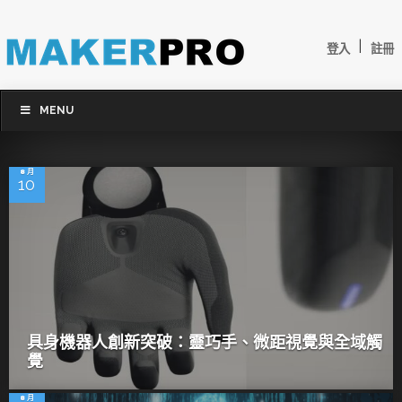
|
登入
註冊
MENU
8 月
10
具身機器人創新突破：靈巧手、微距視覺與全域觸
覺
8 月