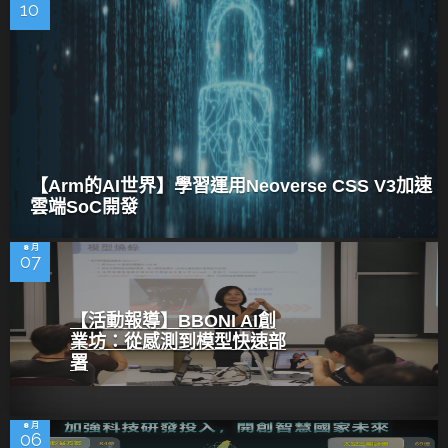
10
【Arm的AI世界】學習運用Neoverse CSS V3加速
雲端SoC開發
8 月
07
【活動報導】BBONI AI創
業坊：從感測到模型快速部
署
8 月
06