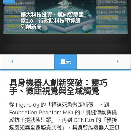
擴大科技投資、邁向智慧國
家2.0 行政院科技預算編
列創新高
單元
具身機器人創新突破：靈巧
手、微距視覺與全域觸覺
從 Figure 03 的「視線死角微距補償」，到
Foundation Phantom MK1 的「肌腱傳動與磁
感抗干擾狀態追蹤」，再到 GENE.01 的「預接
觸感知與全身觸覺共融」，具身智能機器人正迅