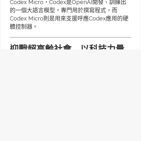
Codex Micro，Codex是OpenAI開發、訓練出
的一個大語言模型，專門用於撰寫程式，而
Codex Micro則是用來支援呼應Codex應用的硬
體控制器。
迎戰超高齡社會 以科技力量
建構共好共融新願景
行政院推動「高齡科技產業行動計畫」兩年多
來，由國科會統籌，結合跨部會資源，從科技研
發、場域驗證到服務應用，推動高齡科技真正融
入生活。
提升購屋效率與體驗 日本房
仲業導入「AI＋真人」新模式