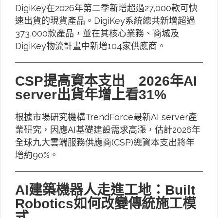
DigiKey在2026年第二季新增超過27,000款可快
速出貨的現貨產品。DigiKey系統總共新增超過
373,000款產品，並在其核心業務、商城及
DigiKey物流計畫中新增104家供應商。
CSP提高資本支出 2026年AI
server出貨年增上看31%
根據市場研究機構TrendForce最新AI server產
業研究，因應AI基礎建設需求高漲，估計2026年
全球九大雲端服務供應商(CSP)總資本支出將年
增約90%。
AI建築機器人走進工地：Built
Robotics如何改變傳統施工模
式