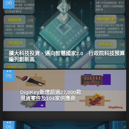
06
擴大科技投資、邁向智慧國家2.0 行政院科技預算
編列創新高
8 月
05
DigiKey新增超過27,000款
現貨零件及104家供應商
8 月
05