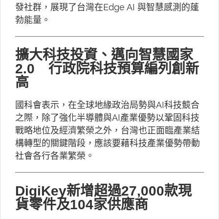
發社群，展現了台灣在Edge AI 與智慧感測的蓬
勃能量。
擴大科技投資、邁向智慧國家
2.0 行政院科技預算編列創新
高
國科會表示，在全球地緣政治局勢與AI科技競合
之際，除了強化半導體與AI產業優勢以鞏固科技
戰略地位及經濟繁榮之外，台灣也正面臨產業結
構轉型的關鍵階段，應該要藉科技產業優勢帶動
社會各行各業繁榮。
DigiKey新增超過27,000款現
貨零件及104家供應商