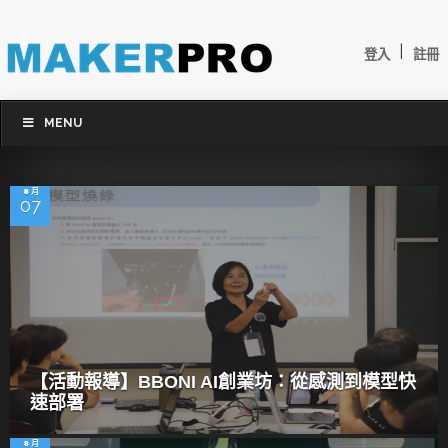
|
登入
註冊
MENU
8 月
07
【活動報導】BBONI AI創業坊：從感測到模型快
速部署
8 月