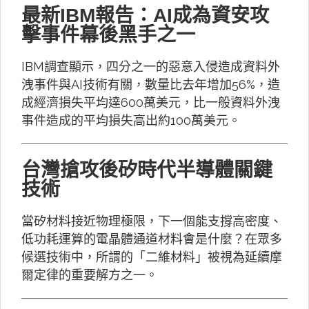
最新IBM報告：AI成為資安攻
擊事件幕後黑手之一
IBM調查顯示，四分之一的惡意入侵造成資料外
洩事件與AI技術有關，數量比去年增加56%，造
成經濟損失平均達600萬美元，比一般資料外洩
事件造成的平均損失高出約100萬美元。
台灣搶攻後矽時代半導體關鍵
技術
當矽材料接近物理極限，下一個能支撐高密度、
低功耗運算的電晶體通道材料會是什麼？在眾多
候選技術中，所謂的「二維材料」被視為延續摩
爾定律的重要解方之一。