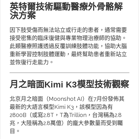
英特爾技術驅動醫療外骨骼解
決方案
因下肢受傷而無法站立或行走的患者，通常需要
接受密集的臨床復健與專業物理治療師的協助。
此類醫療照護透過反覆訓練肢體功能，協助大腦
重新學習控制肢體運動，最終幫助患者重新站立
並恢復行走能力。
月之暗面Kimi K3模型技術觀察
北京月之暗面（Moonshot AI）在7月份發佈其
最新的大語言模型Kimi K3，該模型因為有
2800B（或寫2.8T，T為Trillion，台灣稱為2.8
兆，大陸稱為2.8萬億）的龐大參數量而受到矚
目。