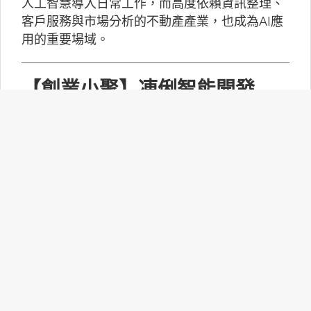
人工智慧導入日常工作，而高度依賴資訊整理、
客戶服務與市場分析的不動產產業，也成為AI應
用的重要場域。
【創業小聚】凍俐智能開發
「給手冊就會動」的工業級AI
Agent
凍俐智能提出了「賦能」的概念，不要求企業放
棄舊系統，而是透過「AI Agent」直接對既有系
統進行賦能。
台灣無人機產業如何跨越系統
整合、驗測與量產挑戰？
MakerPRO的線上社群交流會邀請到擁有21年無