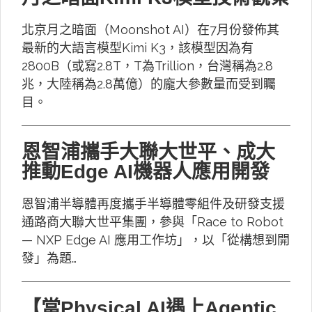
北京月之暗面（Moonshot AI）在7月份發佈其
最新的大語言模型Kimi K3，該模型因為有
2800B（或寫2.8T，T為Trillion，台灣稱為2.8
兆，大陸稱為2.8萬億）的龐大參數量而受到矚
目。
恩智浦攜手大聯大世平、成大
推動Edge AI機器人應用開發
恩智浦半導體再度攜手半導體零組件及研發支援
通路商大聯大世平集團，參與「Race to Robot
— NXP Edge AI 應用工作坊」，以「從構想到開
發」為題…
【當Physical AI遇上Agentic