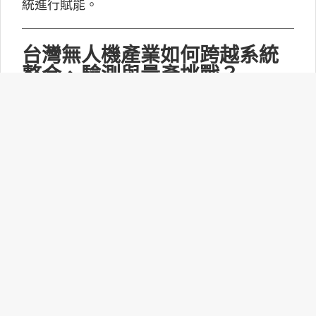
統進行賦能。
台灣無人機產業如何跨越系統
整合、驗測與量產挑戰？
MakerPRO的線上社群交流會邀請到擁有21年無
人機系統開發經驗、曾參與超過240次政府委託
任務的UAV無人機任務規劃與安全討論群站長林
永仁深入探討「台灣無人機供應鏈基礎與產業布
局：從關鍵技術、任務安全到國防自主」。
打造更靈活的智慧家庭體驗：
Matter 1.6功能升級！
連接標準聯盟(CSA)正式推出Matter 1.6技術規
範，此次並沒有新增裝置類型，而是聚焦功能升