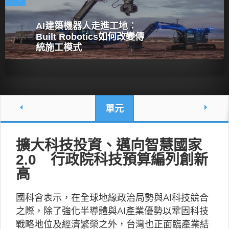
AI建築機器人走進工地：
Built Robotics如何改變傳
統施工模式
單元
擴大科技投資、邁向智慧國家
2.0 行政院科技預算編列創新
高
國科會表示，在全球地緣政治局勢與AI科技競合
之際，除了強化半導體與AI產業優勢以鞏固科技
戰略地位及經濟繁榮之外，台灣也正面臨產業結