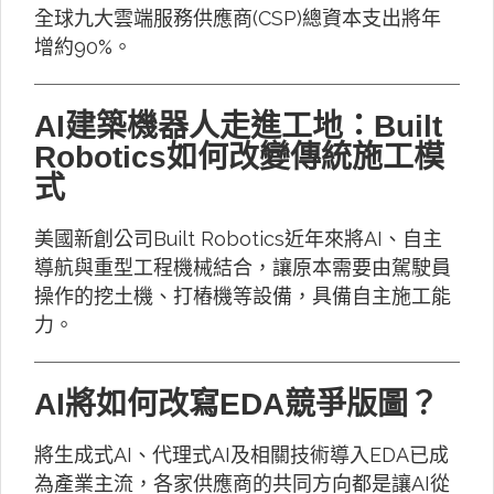
全球九大雲端服務供應商(CSP)總資本支出將年
增約90%。
AI建築機器人走進工地：Built
Robotics如何改變傳統施工模
式
美國新創公司Built Robotics近年來將AI、自主
導航與重型工程機械結合，讓原本需要由駕駛員
操作的挖土機、打樁機等設備，具備自主施工能
力。
AI將如何改寫EDA競爭版圖？
將生成式AI、代理式AI及相關技術導入EDA已成
為產業主流，各家供應商的共同方向都是讓AI從