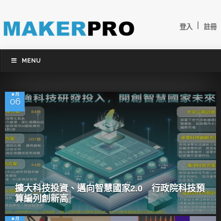
|
登入
註冊
MENU
8 月
06
擴大科技投資、邁向智慧國家2.0 行政院科技預
算編列創新高
8 月