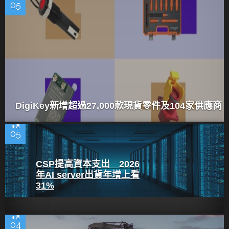
05
DigiKey新增超過27,000款現貨零件及104家供應商
8 月
05
CSP提高資本支出 2026
年AI server出貨年增上看
31%
8 月
04