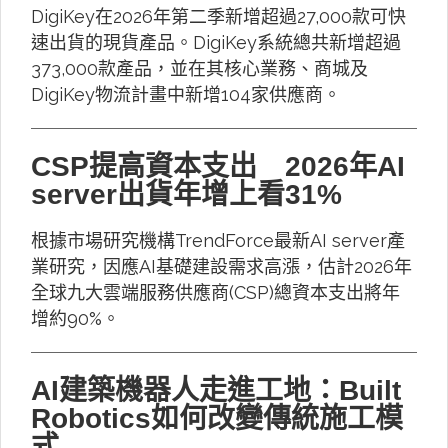
DigiKey在2026年第二季新增超過27,000款可快
速出貨的現貨產品。DigiKey系統總共新增超過
373,000款產品，並在其核心業務、商城及
DigiKey物流計畫中新增104家供應商。
CSP提高資本支出 2026年AI
server出貨年增上看31%
根據市場研究機構TrendForce最新AI server產
業研究，因應AI基礎建設需求高漲，估計2026年
全球九大雲端服務供應商(CSP)總資本支出將年
增約90%。
AI建築機器人走進工地：Built
Robotics如何改變傳統施工模
式