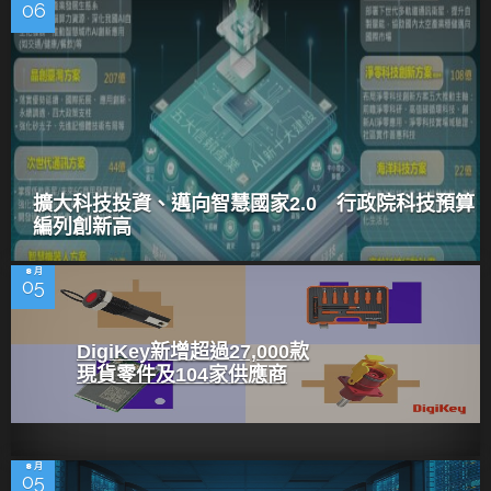
06
擴大科技投資、邁向智慧國家2.0 行政院科技預算
編列創新高
8 月
05
DigiKey新增超過27,000款
現貨零件及104家供應商
8 月
05