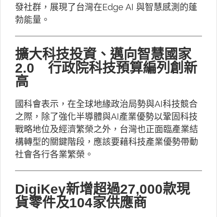
發社群，展現了台灣在Edge AI 與智慧感測的蓬
勃能量。
擴大科技投資、邁向智慧國家
2.0 行政院科技預算編列創新
高
國科會表示，在全球地緣政治局勢與AI科技競合
之際，除了強化半導體與AI產業優勢以鞏固科技
戰略地位及經濟繁榮之外，台灣也正面臨產業結
構轉型的關鍵階段，應該要藉科技產業優勢帶動
社會各行各業繁榮。
DigiKey新增超過27,000款現
貨零件及104家供應商