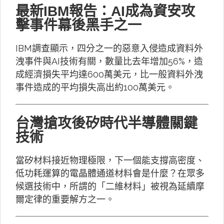
最新IBM報告：AI成為資安攻
擊事件幕後黑手之一
IBM調查顯示，四分之一的惡意入侵造成資料外
洩事件與AI技術有關，數量比去年增加56%，造
成經濟損失平均達600萬美元，比一般資料外洩
事件造成的平均損失高出約100萬美元。
台灣搶攻後矽時代半導體關鍵
技術
當矽材料接近物理極限，下一個能支撐高密度、
低功耗運算的電晶體通道材料會是什麼？在眾多
候選技術中，所謂的「二維材料」被視為延續摩
爾定律的重要解方之一。