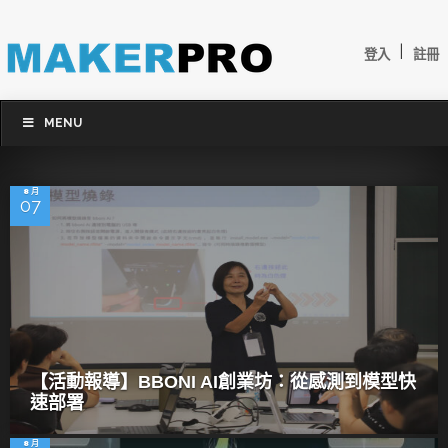
|
登入
註冊
MENU
8 月
07
【活動報導】BBONI AI創業坊：從感測到模型快
速部署
8 月