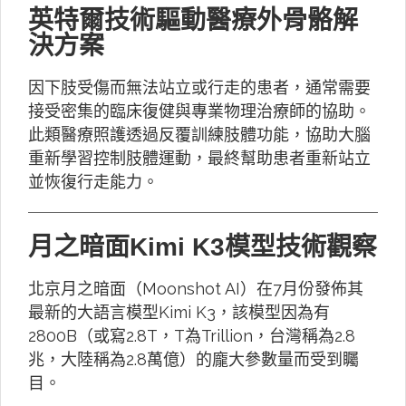
英特爾技術驅動醫療外骨骼解
決方案
因下肢受傷而無法站立或行走的患者，通常需要
接受密集的臨床復健與專業物理治療師的協助。
此類醫療照護透過反覆訓練肢體功能，協助大腦
重新學習控制肢體運動，最終幫助患者重新站立
並恢復行走能力。
月之暗面Kimi K3模型技術觀察
北京月之暗面（Moonshot AI）在7月份發佈其
最新的大語言模型Kimi K3，該模型因為有
2800B（或寫2.8T，T為Trillion，台灣稱為2.8
兆，大陸稱為2.8萬億）的龐大參數量而受到矚
目。