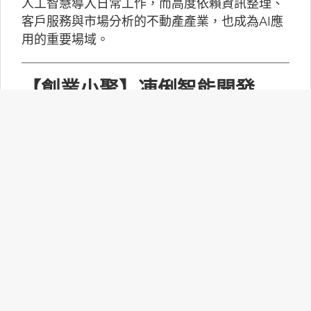
人工智慧導入日常工作，而高度依賴資訊整理、
客戶服務與市場分析的不動產產業，也成為AI應
用的重要場域。
【創業小聚】凍俐智能開發
「給手冊就會動」的工業級AI
Agent
凍俐智能提出了「賦能」的概念，不要求企業放
棄舊系統，而是透過「AI Agent」直接對既有系
統進行賦能。
台灣無人機產業如何跨越系統
整合、驗測與量產挑戰？
MakerPRO的線上社群交流會邀請到擁有21年無