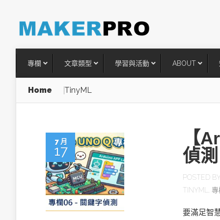
專欄
文章類型
學習與活動
ABOUT
Home
TinyML
【A
7 月
17
偵測
POSTED B
TINYML
,
專
台灣搶攻後矽時代半導體關鍵
術
要滿足智慧