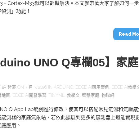
動醫療外骨骼解決方案
【活動報導】Intel攜手生態系夥伴分享E
-A53 + Cortex-M33就可以輕鬆解決。本文就帶著大家了解如何一
人應用部署實戰經驗
字偵測」功能！
Read Mo
控
創客開發板AI加速晶片觀察
rduino UNO Q專欄05】家
TensorFlow vs. PyTorch：AI框架
之戰，誰是最佳選擇？
Y
許 哲豪
ON 7 月 7, 2026 IN
ARDUINO
,
EDGE AI應用案例
,
EDGE AI教學
啟智慧機器人新時代：從深度相機到
開發地圖
,
EDGE AI開發學習
,
TINYML
,
教學文
,
智慧家庭
,
物聯網
O的邊緣智慧革命
AI Agent時代來臨：看邊緣AI如何
器人的關鍵
NO Q App Lab範例進行修改，使其可以搭配常見氣溫和氣壓
義感測器的家庭氣象站，若依此擴展到更多的感測器上還能實現
家庭應用。