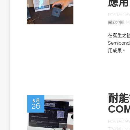
應用
POSTED B
開發地圖
,
M
在誕生之初
Semico
用成果。
耐能
5 月
26
COM
POSTED B
TINYML
,
V