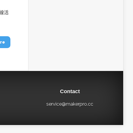
外線活
re
Contact
service@makerpro.cc