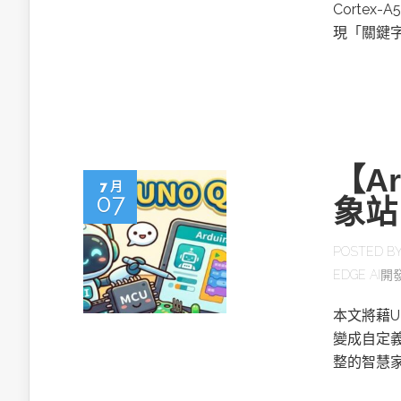
英特爾技術驅
Cortex
現「關鍵
推探OpenAI Codex Micro專屬
【A
制器
7 月
07
象站
POSTED B
以3D感知開
EDGE AI
OpenVIN
本文將藉U
變成自定
整的智慧