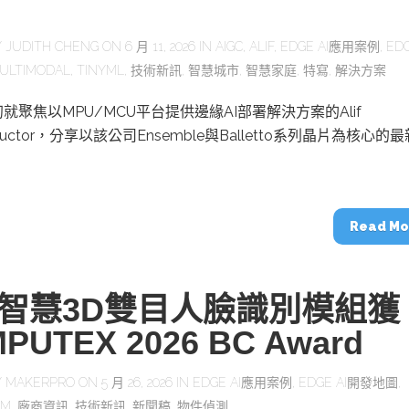
Y
JUDITH CHENG
ON 6 月 11, 2026 IN
AIGC
,
ALIF
,
EDGE AI應用案例
,
EDG
ULTIMODAL
,
TINYML
,
技術新訊
,
智慧城市
,
智慧家庭
,
特寫
,
解決方案
就聚焦以MPU/MCU平台提供邊緣AI部署解決方案的Alif
nductor，分享以該公司Ensemble與Balletto系列晶片為核心的
Read Mo
智慧3D雙目人臉識別模組獲
PUTEX 2026 BC Award
Y
MAKERPRO
ON 5 月 26, 2026 IN
EDGE AI應用案例
,
EDGE AI開發地圖
,
LM
,
廠商資訊
,
技術新訊
,
新聞稿
,
物件偵測