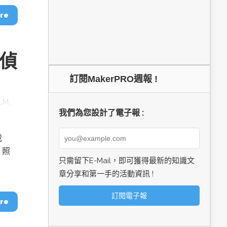
re
臉偵
訂閱MakerPRO週報 !
LM
,
我們為您設計了電子報 :
載
、照
只需留下E-Mail，即可獲得最新的知識文
章分享和第一手的活動資訊 !
re