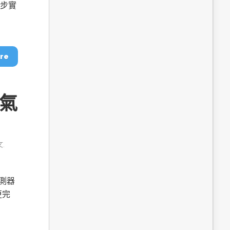
dge AI機器
OpenVINO×ExecuTorch：解鎖英特爾架構AI PC模型
步步實
推論效能新境界
re
庭氣
文
,
成為驅動智慧機
讓生成式AI應用在Intel架構系統本地端高效率運作
的訣竅
感測器
更完