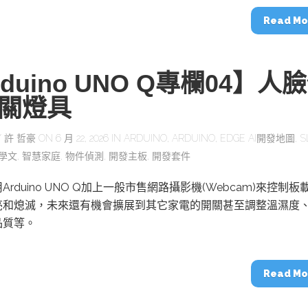
Read Mo
rduino UNO Q專欄04】人
關燈具
Y
許 哲豪
ON 6 月 22, 2026 IN
ARDUINO
,
ARDUINO
,
EDGE AI開發地圖
,
S
學文
,
智慧家庭
,
物件偵測
,
開發主板
,
開發套件
rduino UNO Q加上一般市售網路攝影機(Webcam)來控制板
點亮和熄滅，未來還有機會擴展到其它家電的開關甚至調整溫濕度
品質等。
Read Mo