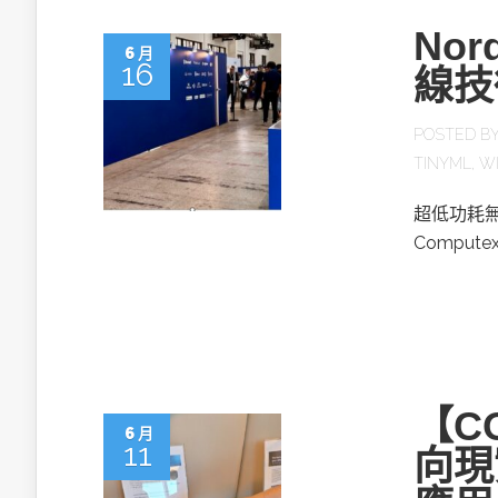
No
6 月
16
線技
POSTED B
TINYML
,
WI
超低功耗無線
Comput
【CO
6 月
11
向現