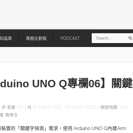
S
知識庫
專題企劃報
PODCAST
e
a
r
r
c
h
rduino UNO Q專欄06】關
Y
許 哲豪
ON 7 月 17, 2026 IN
AIGC
,
ARDUINO
,
EDGE AI開發地圖
,
SLM
,
欄
,
教學文
技
AI走向實體世界 安森美70億美
「公升級」Agentic AI方案比
元收購Synaptics布局邊緣智慧平
Apple、NVIDIA、AMD
台
裝置的「關鍵字偵測」需求，使用 Arduino UNO Q內建Arm