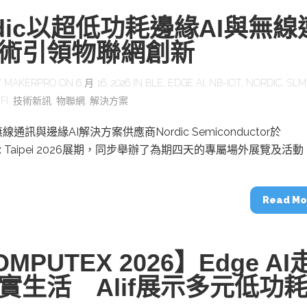
rdic以超低功耗邊緣AI與無線
術引領物聯網創新
Y
MAKERPRO
ON 6 月 16, 2026 IN
BLE
,
EDGE AI
,
NB-IOT
,
NORDIC
,
SLM
FI
,
技術新訊
,
物聯網
,
解決方案
通訊與邊緣AI解決方案供應商Nordic Semiconductor於
ex Taipei 2026展期，同步舉辦了為期四天的專屬場外展覽及活動
Read Mo
MPUTEX 2026】Edge AI
實生活 Alif展示多元低功