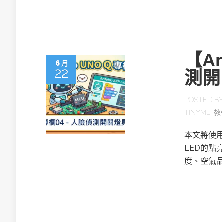
【A
6 月
22
測開
POSTED B
TINYML
,
教
本文將使用A
LED的
度、空氣