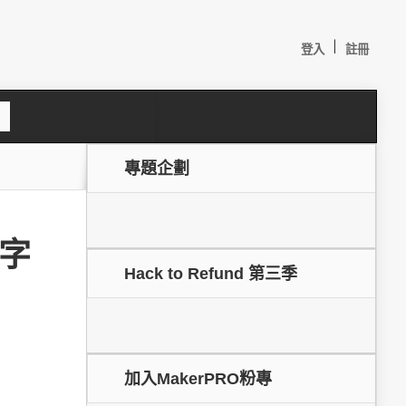
|
登入
註冊
S
e
a
c
專題企劃
h
鍵字
Hack to Refund 第三季
較：
加入MakerPRO粉專