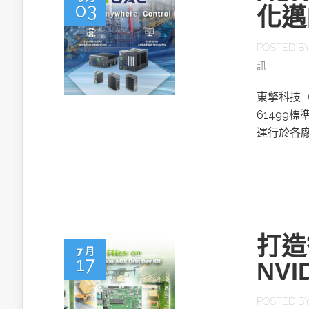
03
化邁
POSTED B
訊
東擎科技（A
61499
運行於各
打造
7 月
17
NVI
POSTED B