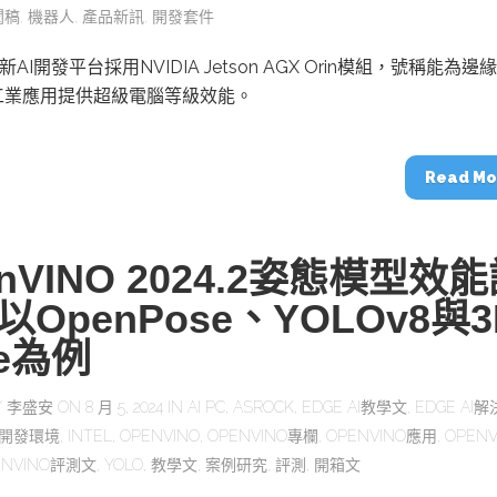
聞稿
,
機器人
,
產品新訊
,
開發套件
全新AI開發平台採用NVIDIA Jetson AGX Orin模組，號稱能為邊緣
工業應用提供超級電腦等級效能。
Read Mo
nVINO 2024.2姿態模型效
以OpenPose、YOLOv8與3
se為例
Y
李盛安
ON 8 月 5, 2024 IN
AI PC
,
ASROCK
,
EDGE AI教學文
,
EDGE AI
AI開發環境
,
INTEL
,
OPENVINO
,
OPENVINO專欄
,
OPENVINO應用
,
OPENV
ENVINO評測文
,
YOLO
,
教學文
,
案例研究
,
評測
,
開箱文