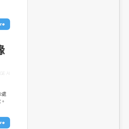
dge AI機器
OpenVINO×ExecuTorch：解鎖英特爾架構AI PC模型
推論效能新境界
re
緣
GE AI
成為驅動智慧機
讓生成式AI應用在Intel架構系統本地端高效率運作
的訣竅
2處
求。
re