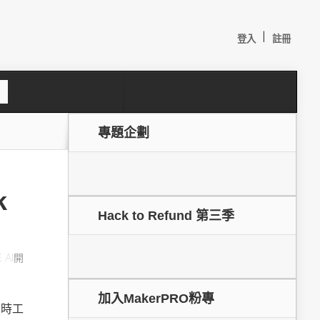
|
登入
註冊
S
e
a
c
專題企劃
h
k
Hack to Refund 第三季
 AI開
較：
加入MakerPRO粉專
即時工