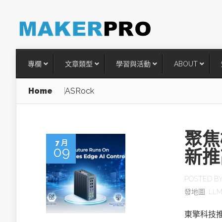
專欄
文章類型
學習與活動
ABOUT
Home
ASRock
聚焦
7 月
09
新推
POSTED B
發地圖
,
LL
台灣搶攻後矽時代半導體關鍵
術
東擎科技推