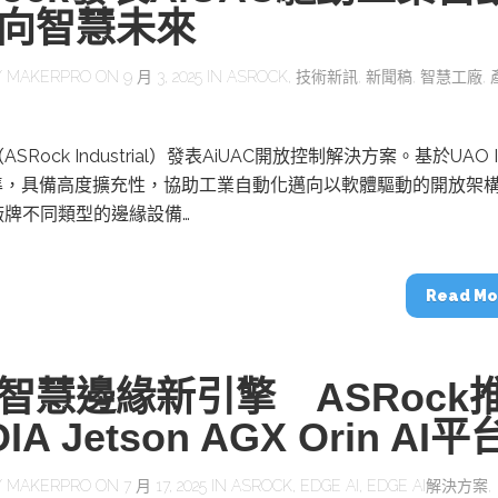
向智慧未來
Y
MAKERPRO
ON 9 月 3, 2025 IN
ASROCK
,
技術新訊
,
新聞稿
,
智慧工廠
,
SRock Industrial）發表AiUAC開放控制解決方案。基於UAO I
標準，具備高度擴充性，協助工業自動化邁向以軟體驅動的開放架
廠牌不同類型的邊緣設備…
Read Mo
智慧邊緣新引擎 ASRock
DIA Jetson AGX Orin AI平
Y
MAKERPRO
ON 7 月 17, 2025 IN
ASROCK
,
EDGE AI
,
EDGE AI解決方案
,