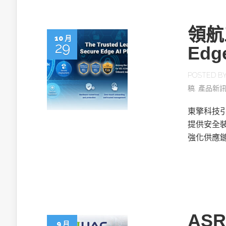
領航
10 月
29
Edg
POSTED B
稿
,
產品新
東擎科技
提供安全
強化供應
AS
9 月