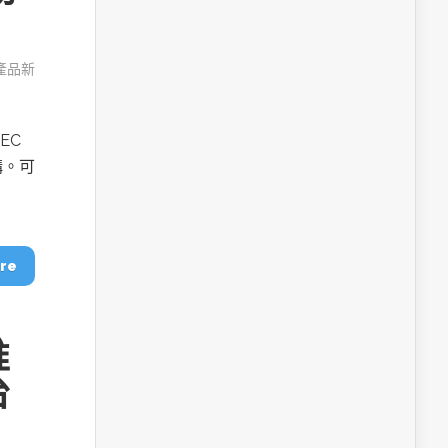
產品新
EC
構。可
re
推
台