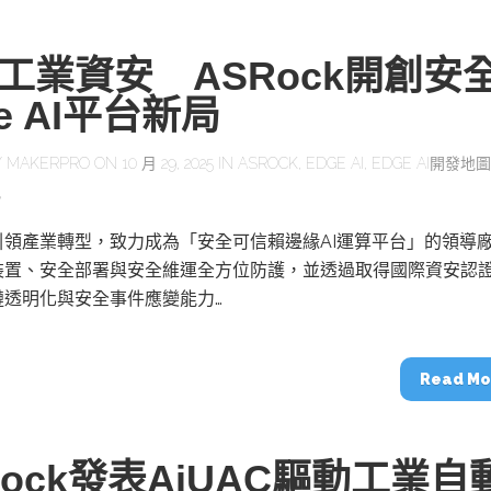
工業資安 ASRock開創安
e AI平台新局
Y
MAKERPRO
ON 10 月 29, 2025 IN
ASROCK
,
EDGE AI
,
EDGE AI開發地圖
訊
引領產業轉型，致力成為「安全可信賴邊緣AI運算平台」的領導
裝置、安全部署與安全維運全方位防護，並透過取得國際資安認
鏈透明化與安全事件應變能力…
Read Mo
Rock發表AiUAC驅動工業自