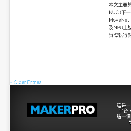
本文主要於AS
NUC (下
MoveNe
及NPU上
實際執行
« Older Entries
這是一
平台，
造一個