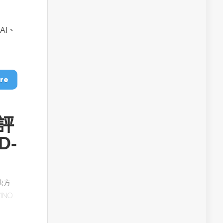
AI、
re
能評
D-
解決方
INO