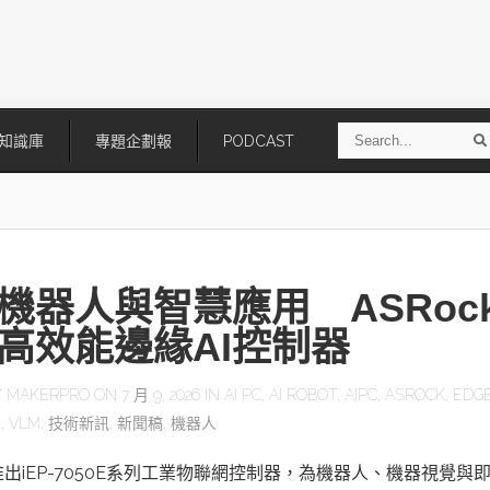
S
知識庫
專題企劃報
PODCAST
e
a
r
r
c
h
機器人與智慧應用 ASRoc
高效能邊緣AI控制器
Y
MAKERPRO
ON 7 月 9, 2026 IN
AI PC
,
AI ROBOT
,
AIPC
,
ASROCK
,
EDGE
M
,
VLM
,
技術新訊
,
新聞稿
,
機器人
技
AI走向實體世界 安森美70億美
「公升級」Agentic AI方案比
元收購Synaptics布局邊緣智慧平
Apple、NVIDIA、AMD
台
出iEP-7050E系列工業物聯網控制器，為機器人、機器視覺與