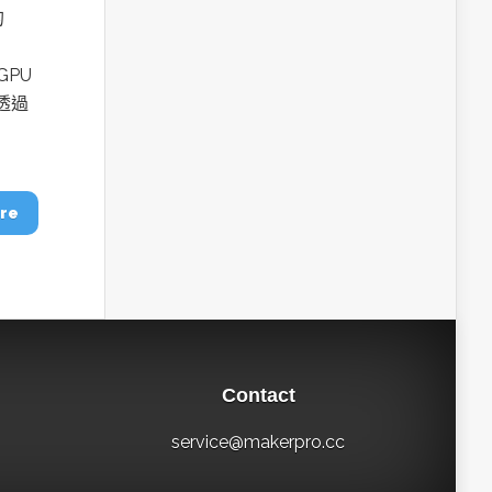
的
GPU
透過
re
Contact
service@makerpro.cc