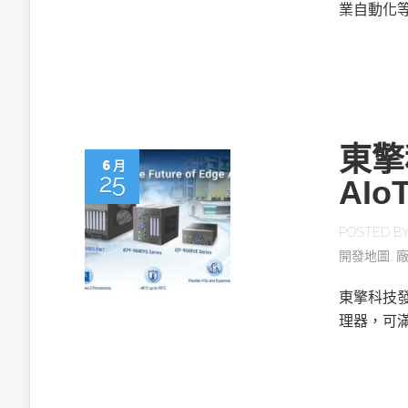
英特爾技術驅
業自動化
東擎
6 月
推探OpenAI Codex Micro專屬
25
AI
制器
POSTED B
開發地圖
,
以3D感知開
OpenVIN
東擎科技發
理器，可