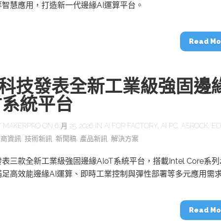
動醫療外骨骼解決方案
【活動報導】Intel攜手生態系夥伴分享E
等智慧應用，打造新一代邊緣AI運算平台。
人應用部署實戰經驗
Read Mo
科技發表全新工業級強固邊
控
創客開發板AI加速晶片觀察
oT系統平台
TensorFlow vs. PyTorch：AI框架
之戰，誰是最佳選擇？
Y
MAKERPRO
ON 6 月 25, 2026 IN
AI FOR FACTORY
,
AI PC
,
ASROCK
,
ED
廠商資訊
,
技術新訊
,
新聞稿
,
產品新訊
,
解決方案
啟智慧機器人新時代：從深度相機到
O的邊緣智慧革命
AI Agent時代來臨：看邊緣AI如何
器人的關鍵
表三款全新工業級強固邊緣AIoT系統平台，搭載Intel Core系列
滿足高效能邊緣AI運算、即時工業控制與彈性部署等多元應用需
Read Mo