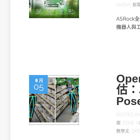
NVIDIA
,
新
ASRock
機器人與
Ope
8 月
05
估：
Po
POSTED B
案
,
EDGE 
教學文
,
OP