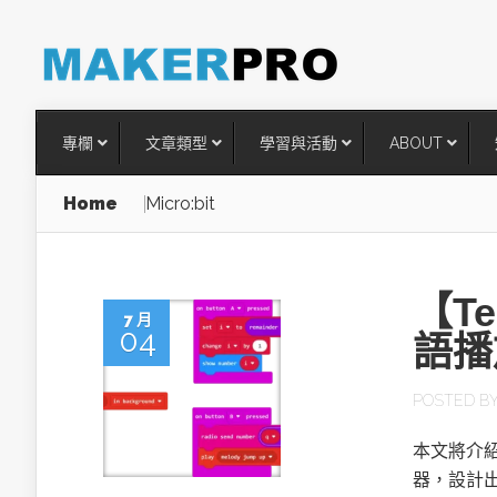
專欄
文章類型
學習與活動
ABOUT
Home
Micro:bit
【Te
7 月
04
語播
POSTED B
台灣搶攻後矽時代半導體關鍵
本文將介紹如何
術
器，設計