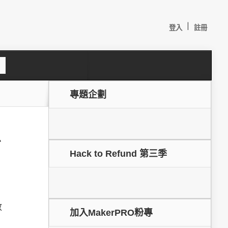
|
登入
註冊
S
e
a
c
專題企劃
h
台
Hack to Refund 第三季
較：
放
加入MakerPRO粉專