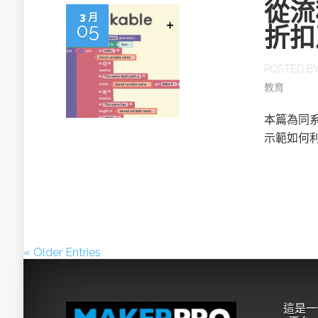
從流程
3 月
05
折扣
POSTED B
教育
本篇為同系
示範如何利
« Older Entries
這是一