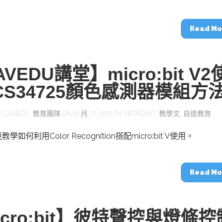
動醫療外骨骼解決方案
【活動報導】Intel攜手生態系夥伴分享E
人應用部署實戰經驗
Read Mo
VEDU講堂】micro:bit V2
CS34725顏色感測器模組方
控
創客開發板AI加速晶片觀察
TensorFlow vs. PyTorch：AI框架
之戰，誰是最佳選擇？
Y
CAVEDU 教育團隊
ON 6 月 27, 2025 IN
MICRO:BIT
,
教學文
,
自造教育
如何利用Color Recognition搭配micro:bit V使用。
啟智慧機器人新時代：從深度相機到
O的邊緣智慧革命
AI Agent時代來臨：看邊緣AI如何
器人的關鍵
Read Mo
icro:bit】彼特聲控與燈條控