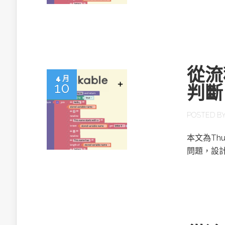
從流程
4 月
10
判斷
POSTED B
本文為Th
問題，設計