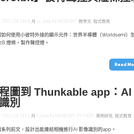
Y
TED LEE
ON 6 月 12, 2024 IN
MICRO:BIT
,
教學文
,
程式教育
如何使用小彼特外接的顯示元件：世界半導體（Worldsemi）
812B 燈條，製作聲控燈。
Read Mo
圖到 Thunkable app：AI
識別
Y
TED LEE
ON 5 月 7, 2024 IN
MICRO:BIT
,
PYTHON
,
案例研究
,
程式教育
系列前文，設計出能連結相機進行AI 影像識別的app。