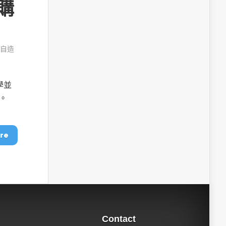
網購
自造
學並
。
re
Contact