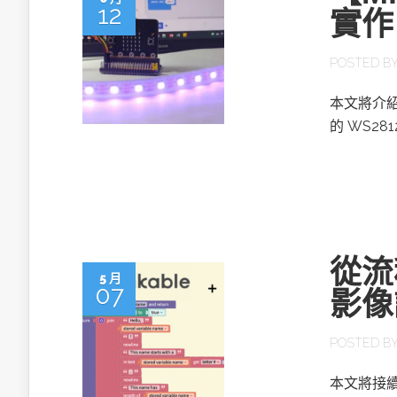
12
實作
POSTED B
本文將介紹
的 WS2
從流程
5 月
07
影像
POSTED B
本文將接續