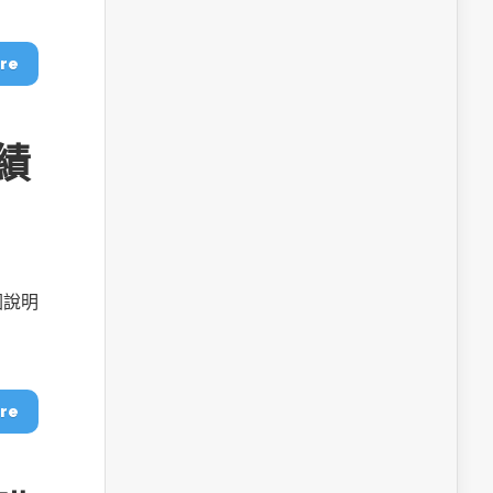
re
成績
圖說明
re