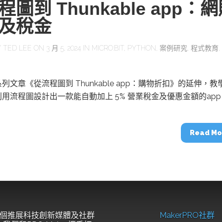
圖到 Thunkable app：
及稅金
Y
TED LEE
ON 3 月 5, 2024 IN
MICRO:BIT
,
PYTHON
,
案例研究
,
程式教育
,
列文章《從流程圖到 Thunkable app：購物折扣》的延伸，教
用流程圖設計出一款能自動加上 5% 營業稅金及優惠金額的app
Read Mo
個推展科技創新媒體及社群
MakerPRO社群