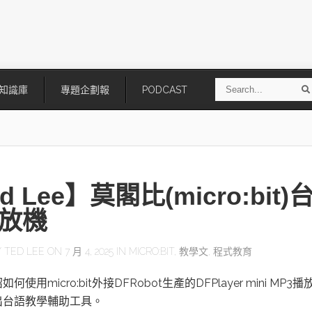
S
知識庫
專題企劃報
PODCAST
e
a
r
r
c
h
d Lee】莫閣比(micro:bit)
放機
Y
TED LEE
ON 7 月 4, 2025 IN
MICRO:BIT
,
教學文
,
程式教育
技
AI走向實體世界 安森美70億美
「公升級」Agentic AI方案比
使用micro:bit外接DFRobot生產的DFPlayer mini MP3播
元收購Synaptics布局邊緣智慧平
Apple、NVIDIA、AMD
台
出台語教學輔助工具。