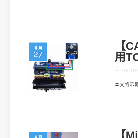
英特爾技術驅
【CA
6 月
27
用T
推探OpenAI Codex Micro專屬
制器
POSTED B
本文將示範教學
以3D感知開
OpenVIN
【M
6 月