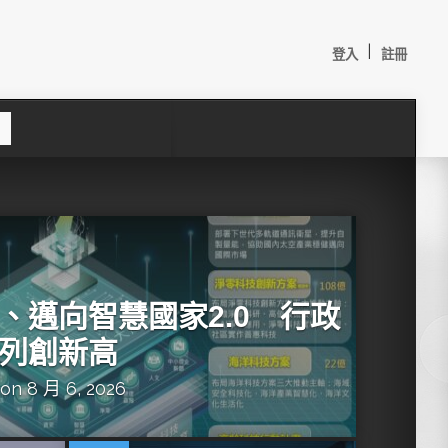
|
登入
註冊
S
e
a
c
h
、邁向智慧國家2.0 行政
列創新高
on 8 月 6, 2026
較：