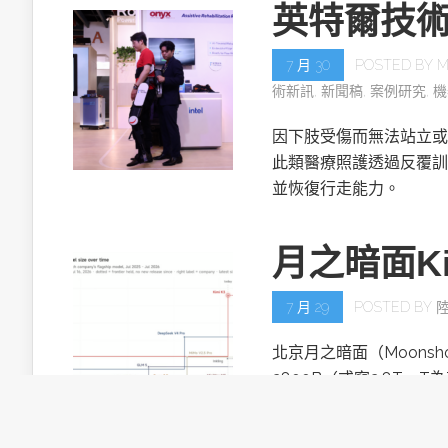
英特爾技
7 月 30
POSTED BY
M
術新訊
,
新聞稿
,
案例研究
,
機
因下肢受傷而無法站立或
此類醫療照護透過反覆訓
並恢復行走能力。
月之暗面Ki
7 月 29
POSTED BY
北京月之暗面（Moonsh
2800B（或寫2.8T，T
目。