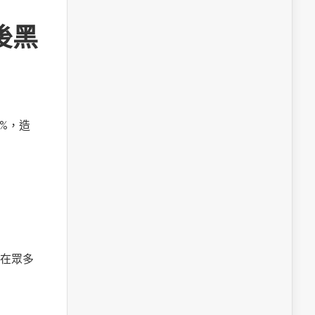
後黑
%，造
在眾多