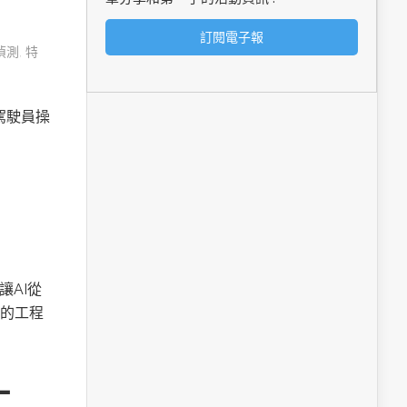
偵測
,
特
由駕駛員操
讓AI從
的工程
工