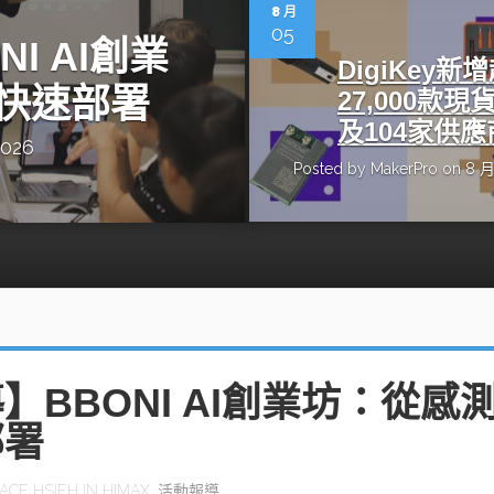
動醫療外骨骼解決方案
【活動報導】Intel攜手生態系夥伴分享E
8 月
人應用部署實戰經驗
05
I AI創業
DigiKey新
快速部署
27,000款現
及104家供應
2026
Posted by
MakerPro
on 8 月
控
創客開發板AI加速晶片觀察
TensorFlow vs. PyTorch：AI框架
之戰，誰是最佳選擇？
啟智慧機器人新時代：從深度相機到
O的邊緣智慧革命
AI Agent時代來臨：看邊緣AI如何
器人的關鍵
】BBONI AI創業坊：從感
部署
ACE HSIEH
IN
HIMAX
,
活動報導