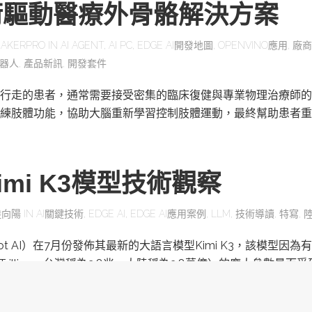
術驅動醫療外骨骼解決方案
AKERPRO
IN
AI AGENT
,
AI PC
,
EDGE AI開發地圖
,
OPENVINO應用
,
廠商
器人
,
產品新訊
,
開發套件
行走的患者，通常需要接受密集的臨床復健與專業物理治療師的
練肢體功能，協助大腦重新學習控制肢體運動，最終幫助患者重
mi K3模型技術觀察
陸向陽
IN
AI關鍵技術
,
EDGE AI
,
EDGE AI應用案例
,
LLM
,
技術導讀
,
特寫
,
ot AI）在7月份發佈其最新的大語言模型Kimi K3，該模型因為有
為Trillion，台灣稱為2.8兆，大陸稱為2.8萬億）的龐大參數量而