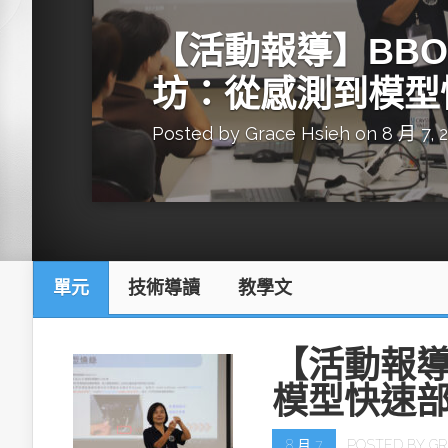
英特爾技術驅
【活動報導】BBON
坊：從感測到模型
Posted by
Grace Hsieh
on 8 月 7, 
推探OpenAI Codex Micro專屬
制器
單元
技術導讀
教學文
以3D感知開
OpenVIN
【活動報導
模型快速
8 月 7
POSTED BY
GR