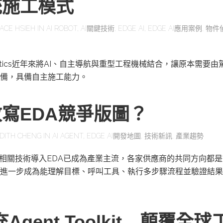
統施工模式
ACE HSIEH
IN
AI ROBOT
,
AI關鍵技術
,
EDGE AI
,
EDGE AI應用案例
,
物件
obotics近年來將AI、自主導航與重型工程機械結合，讓原本需要
備，具備自主施工能力。
改寫EDA競爭版圖？
DITH CHENG
IN
AI AGENT
,
EDGE AI開發地圖
,
技術新訊
,
產業趨勢
及相關技術導入EDA已成為產業主流，各家供應商的共同方向都是
進一步成為能理解目標、呼叫工具、執行多步驟流程並驗證結果
充Agent Toolkit 顛覆全球