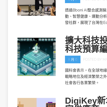
透過Bboni AI整合
動、智慧健康、運動分析
發社群，展現了台灣在Ed
擴大科技投
科技預算
8 月 6
POSTED BY
M
國科會表示，在全球地緣
戰略地位及經濟繁榮之外
社會各行各業繁榮。
DigiKe