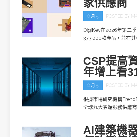
家供應商
8 月 5
POSTED BY
MA
DigiKey在2026年第
373,000款產品，並在
CSP提高資
年增上看3
8 月 5
POSTED BY
MA
根據市場研究機構TrendF
全球九大雲端服務供應商(
AI建築機器人