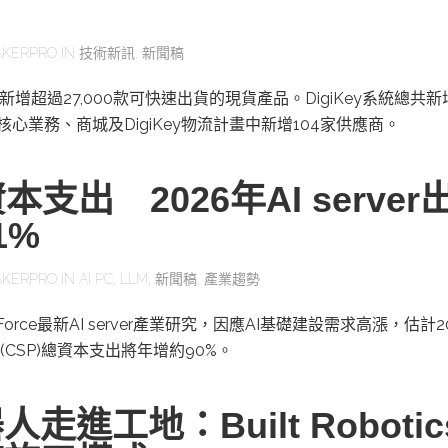
KERPRO
IN
技術新訊
,
新聞稿
二季新增超過27,000款可快速出貨的現貨產品。DigiKey系統總共
其核心業務、商城及DigiKey物流計畫中新增104家供應商。
本支出 2026年AI server
1%
KERPRO
IN
AI PC
,
LLM
,
新聞稿
,
產業趨勢
orce最新AI server產業研究，因應AI基礎建設需求高漲，估計2
CSP)總資本支出將年增約90%。
走進工地：Built Roboti