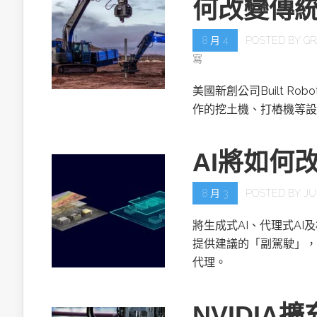
何改變傳
8 月 4
POSTED BY
GR
寫
美國新創公司Built R
作的挖土機、打樁機等設
AI將如何
8 月 3
POSTED BY
JU
將生成式AI、代理式AI
提供建議的「副駕駛」，
代理。
NVIDIA擴