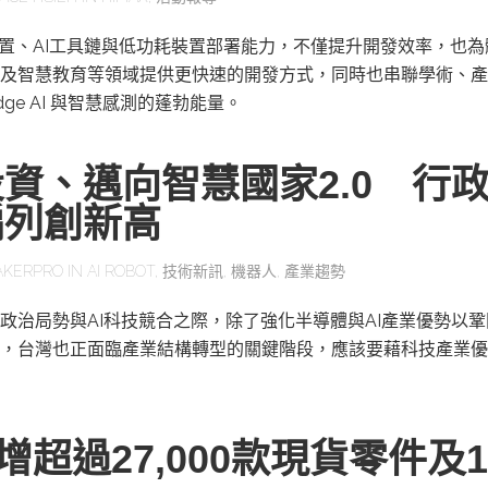
感測裝置、AI工具鏈與低功耗裝置部署能力，不僅提升開發效率，也
及智慧教育等領域提供更快速的開發方式，同時也串聯學術、產
ge AI 與智慧感測的蓬勃能量。
資、邁向智慧國家2.0 行
編列創新高
AKERPRO
IN
AI ROBOT
,
技術新訊
,
機器人
,
產業趨勢
政治局勢與AI科技競合之際，除了強化半導體與AI產業優勢以
，台灣也正面臨產業結構轉型的關鍵階段，應該要藉科技產業優
y新增超過27,000款現貨零件及1