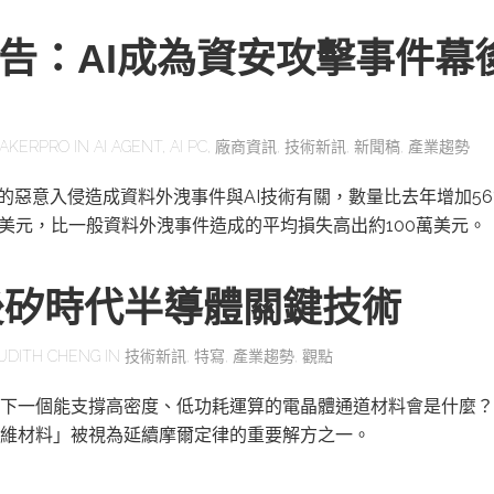
報告：AI成為資安攻擊事件幕
AKERPRO
IN
AI AGENT
,
AI PC
,
廠商資訊
,
技術新訊
,
新聞稿
,
產業趨勢
一的惡意入侵造成資料外洩事件與AI技術有關，數量比去年增加56
萬美元，比一般資料外洩事件造成的平均損失高出約100萬美元。
後矽時代半導體關鍵技術
UDITH CHENG
IN
技術新訊
,
特寫
,
產業趨勢
,
觀點
下一個能支撐高密度、低功耗運算的電晶體通道材料會是什麼？
維材料」被視為延續摩爾定律的重要解方之一。