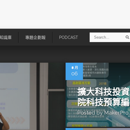
S
知識庫
專題企劃報
PODCAST
e
a
r
r
c
h
8 月
06
擴大科技投資
院科技預算編
Posted by
MakerPro
技
AI走向實體世界 安森美70億美
「公升級」Agentic AI方案比
元收購Synaptics布局邊緣智慧平
Apple、NVIDIA、AMD
台