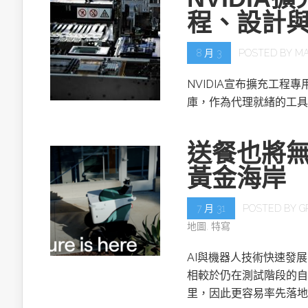
程、設計
8 月 3
POSTED BY
MA
NVIDIA宣布擴充工程專用的NV
庫，作為代理就緒的工具
送餐也將無
黃金海岸
7 月 31
POSTED BY
G
地圖
,
特寫
AI與機器人技術快速發
相較於仍在測試階段的自
里，因此更容易率先落地