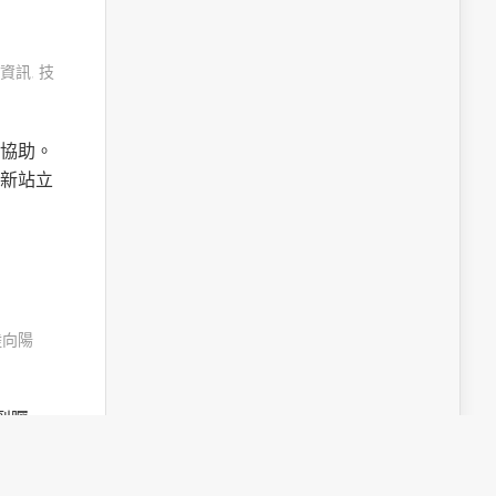
資訊
,
技
協助。
新站立
陸向陽
受到矚