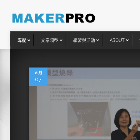
專欄
文章類型
學習與活動
ABOUT
8 月
07
台灣搶攻後矽時代半導體關鍵
術