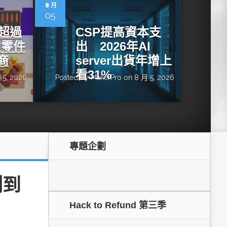
dge AI機器
OpenVINO×ExecuTorch：解鎖英特爾架構AI PC模型
8 月
推論效能新境界
05
增超過
CSP提高資本支
貨零件
出 2026年AI
商
server出貨年增上
看31%
 5, 2026
Posted by
MakerPro
on 8 月 5, 2026
專題企劃
成為驅動智慧機
讓生成式AI應用在Intel架構系統本地端高效率運作
的訣竅
測到
Hack to Refund 第三季