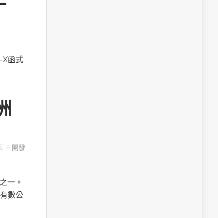
A-X函式
洲
E AI開發
用之一。
有數公