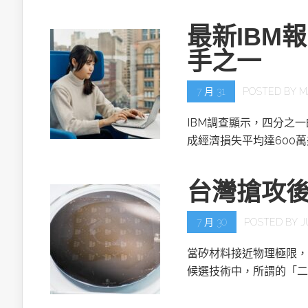
最新IBM
手之一
7 月 31
POSTED BY
M
IBM調查顯示，四分之
成經濟損失平均達600
台灣搶攻
7 月 30
POSTED BY
J
當矽材料接近物理極限，
候選技術中，所謂的「二