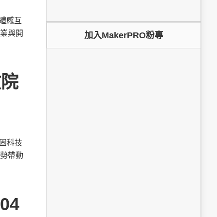
為體感互
業與開
加入MakerPRO粉專
政院
鞏固科技
勢帶動
04