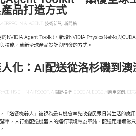
與產品打造方式
KERPRO
IN
AI AGENT
,
技術新訊
,
新聞稿
IDIA Agent Toolkit，新增NVIDIA PhysicsNeMo與CUD
與技能，革新全球產品設計與開發的方式。
人化：AI配送從洛杉磯到澳
RACE HSIEH
IN
AI ROBOT
,
AI關鍵技術
,
EDGE AI
,
EDGE AI應用案例
,
EDG
展，「送餐機器人」被視為最有機會率先改變民眾日常生活的應
駕車，人行道配送機器人的運行環境較為單純，配送距離通常只
。