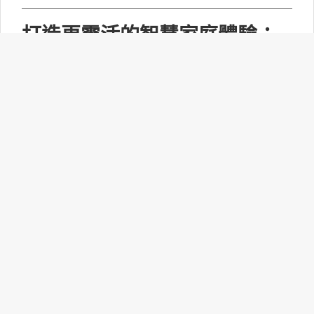
打造更靈活的智慧家庭體驗：
Matter 1.6功能升級！
連接標準聯盟(CSA)正式推出Matter 1.6技術規
範，此次並沒有新增裝置類型，而是聚焦功能升
級，為設備製造商、生態系統和平台開發者提供
了新工具，打造更智慧、靈活的智慧家庭體驗。
NVIDIA攜手台灣產業巨擘加速
全球AI基礎架構建置
台灣擁有超過500家NVIDIA生態系合作夥伴。超
過100萬個用於NVIDIA Vera Rubin基礎架構的
NVIDIA MGX機架元件，來自台灣25個工廠據點
並在此匯聚。