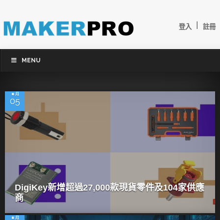
|
登入
註冊
MENU
8 月
05
DigiKey新增超過27,000款現貨零件及104家供應
商
8 月