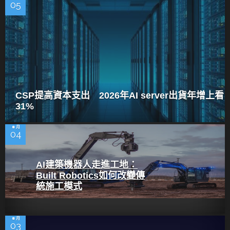
05
CSP提高資本支出 2026年AI server出貨年增上看
31%
8 月
04
AI建築機器人走進工地：
Built Robotics如何改變傳
統施工模式
8 月
03