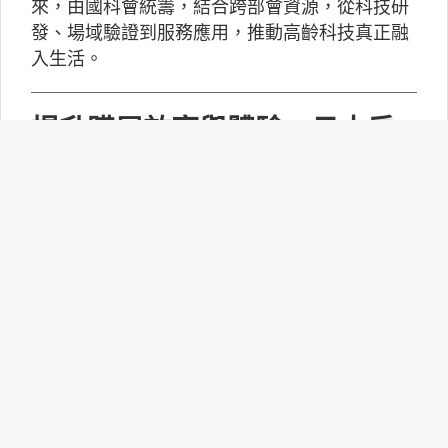
來，由國科會統籌，結合跨部會資源，從科技研
發、場域驗證到服務應用，推動高齡科技真正融
入生活。
提升購屋效率與體驗 日本房
仲業導入「AI＋真人」新模式
生成式AI快速發展，各行各業都開始思考如何將
人工智慧導入日常工作，而高度依賴資訊整理、
客戶服務與市場分析的不動產產業，也成為AI應
用的重要場域。
【創業小聚】凍俐智能開發
「給手冊就會動」的工業級AI
Agent