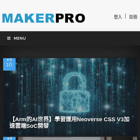
|
登入
註冊
MENU
8 月
10
【Arm的AI世界】學習運用Neoverse CSS V3加
速雲端SoC開發
8 月