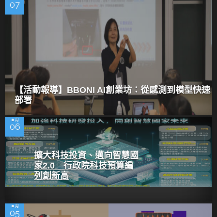
07
【活動報導】BBONI AI創業坊：從感測到模型快速
部署
8 月
06
擴大科技投資、邁向智慧國
家2.0 行政院科技預算編
列創新高
8 月
05