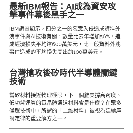
最新IBM報告：AI成為資安攻
擊事件幕後黑手之一
IBM調查顯示，四分之一的惡意入侵造成資料外
洩事件與AI技術有關，數量比去年增加56%，造
成經濟損失平均達600萬美元，比一般資料外洩
事件造成的平均損失高出約100萬美元。
台灣搶攻後矽時代半導體關鍵
技術
當矽材料接近物理極限，下一個能支撐高密度、
低功耗運算的電晶體通道材料會是什麼？在眾多
候選技術中，所謂的「二維材料」被視為延續摩
爾定律的重要解方之一。