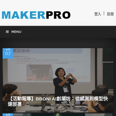
|
登入
註冊
MENU
8 月
07
【活動報導】BBONI AI創業坊：從感測到模型快
速部署
8 月