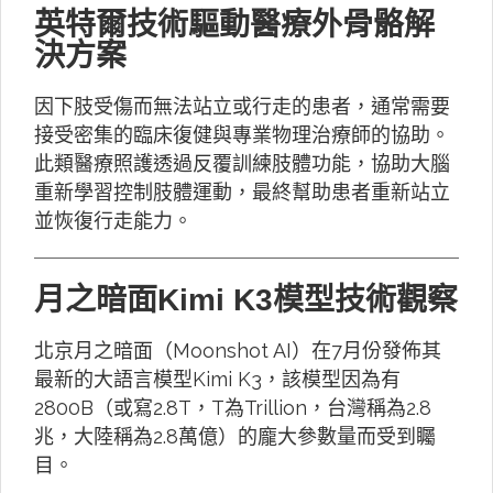
英特爾技術驅動醫療外骨骼解
決方案
因下肢受傷而無法站立或行走的患者，通常需要
接受密集的臨床復健與專業物理治療師的協助。
此類醫療照護透過反覆訓練肢體功能，協助大腦
重新學習控制肢體運動，最終幫助患者重新站立
並恢復行走能力。
月之暗面Kimi K3模型技術觀察
北京月之暗面（Moonshot AI）在7月份發佈其
最新的大語言模型Kimi K3，該模型因為有
2800B（或寫2.8T，T為Trillion，台灣稱為2.8
兆，大陸稱為2.8萬億）的龐大參數量而受到矚
目。