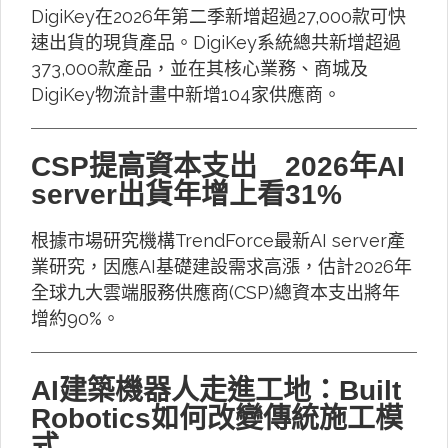
DigiKey在2026年第二季新增超過27,000款可快
速出貨的現貨產品。DigiKey系統總共新增超過
373,000款產品，並在其核心業務、商城及
DigiKey物流計畫中新增104家供應商。
CSP提高資本支出 2026年AI
server出貨年增上看31%
根據市場研究機構TrendForce最新AI server產
業研究，因應AI基礎建設需求高漲，估計2026年
全球九大雲端服務供應商(CSP)總資本支出將年
增約90%。
AI建築機器人走進工地：Built
Robotics如何改變傳統施工模
式