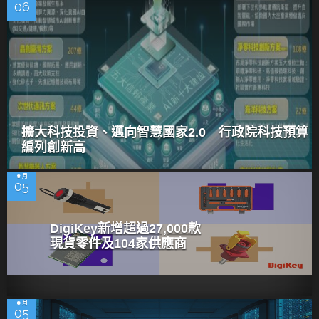
06
擴大科技投資、邁向智慧國家2.0 行政院科技預算
編列創新高
8 月
05
DigiKey新增超過27,000款
現貨零件及104家供應商
8 月
05