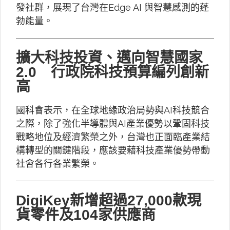
發社群，展現了台灣在Edge AI 與智慧感測的蓬
勃能量。
擴大科技投資、邁向智慧國家
2.0 行政院科技預算編列創新
高
國科會表示，在全球地緣政治局勢與AI科技競合
之際，除了強化半導體與AI產業優勢以鞏固科技
戰略地位及經濟繁榮之外，台灣也正面臨產業結
構轉型的關鍵階段，應該要藉科技產業優勢帶動
社會各行各業繁榮。
DigiKey新增超過27,000款現
貨零件及104家供應商