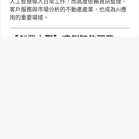
人工智慧導入日常工作，而高度依賴資訊整理、
客戶服務與市場分析的不動產產業，也成為AI應
用的重要場域。
【創業小聚】凍俐智能開發
「給手冊就會動」的工業級AI
Agent
凍俐智能提出了「賦能」的概念，不要求企業放
棄舊系統，而是透過「AI Agent」直接對既有系
統進行賦能。
台灣無人機產業如何跨越系統
整合、驗測與量產挑戰？
MakerPRO的線上社群交流會邀請到擁有21年無