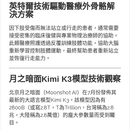
英特爾技術驅動醫療外骨骼解
決方案
因下肢受傷而無法站立或行走的患者，通常需要
接受密集的臨床復健與專業物理治療師的協助。
此類醫療照護透過反覆訓練肢體功能，協助大腦
重新學習控制肢體運動，最終幫助患者重新站立
並恢復行走能力。
月之暗面Kimi K3模型技術觀察
北京月之暗面（Moonshot AI）在7月份發佈其
最新的大語言模型Kimi K3，該模型因為有
2800B（或寫2.8T，T為Trillion，台灣稱為2.8
兆，大陸稱為2.8萬億）的龐大參數量而受到矚
目。