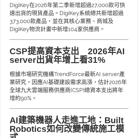
DigiKey在2026年第二季新增超過27,000款可快
速出貨的現貨產品。DigiKey系統總共新增超過
373,000款產品，並在其核心業務、商城及
DigiKey物流計畫中新增104家供應商。
CSP提高資本支出 2026年AI
server出貨年增上看31%
根據市場研究機構TrendForce最新AI server產
業研究，因應AI基礎建設需求高漲，估計2026年
全球九大雲端服務供應商(CSP)總資本支出將年
增約90%。
AI建築機器人走進工地：Built
Robotics如何改變傳統施工模
式