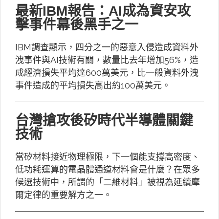
最新IBM報告：AI成為資安攻
擊事件幕後黑手之一
IBM調查顯示，四分之一的惡意入侵造成資料外
洩事件與AI技術有關，數量比去年增加56%，造
成經濟損失平均達600萬美元，比一般資料外洩
事件造成的平均損失高出約100萬美元。
台灣搶攻後矽時代半導體關鍵
技術
當矽材料接近物理極限，下一個能支撐高密度、
低功耗運算的電晶體通道材料會是什麼？在眾多
候選技術中，所謂的「二維材料」被視為延續摩
爾定律的重要解方之一。