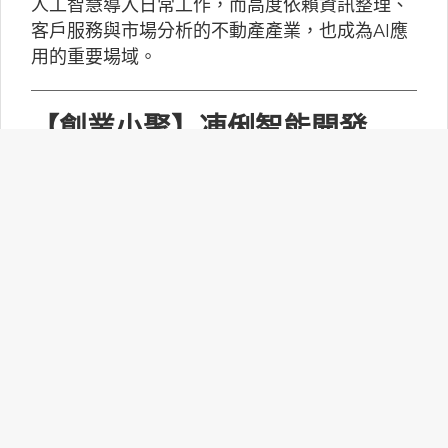
人工智慧導入日常工作，而高度依賴資訊整理、
客戶服務與市場分析的不動產產業，也成為AI應
用的重要場域。
【創業小聚】凍俐智能開發
「給手冊就會動」的工業級AI
Agent
凍俐智能提出了「賦能」的概念，不要求企業放
棄舊系統，而是透過「AI Agent」直接對既有系
統進行賦能。
台灣無人機產業如何跨越系統
整合、驗測與量產挑戰？
MakerPRO的線上社群交流會邀請到擁有21年無