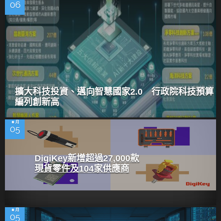
06
擴大科技投資、邁向智慧國家2.0 行政院科技預算
編列創新高
8 月
05
DigiKey新增超過27,000款
現貨零件及104家供應商
8 月
05