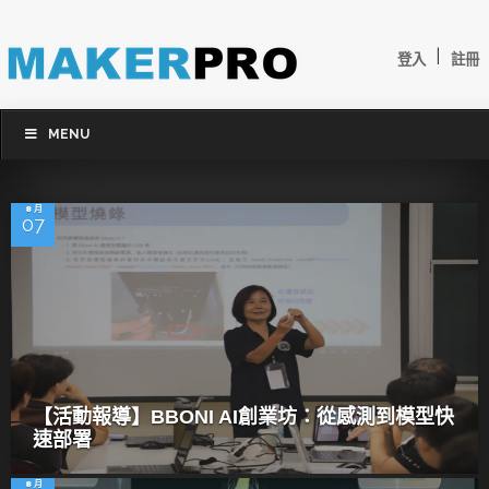
|
登入
註冊
MENU
8 月
07
【活動報導】BBONI AI創業坊：從感測到模型快
速部署
8 月