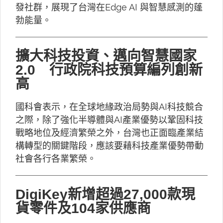
發社群，展現了台灣在Edge AI 與智慧感測的蓬
勃能量。
擴大科技投資、邁向智慧國家
2.0 行政院科技預算編列創新
高
國科會表示，在全球地緣政治局勢與AI科技競合
之際，除了強化半導體與AI產業優勢以鞏固科技
戰略地位及經濟繁榮之外，台灣也正面臨產業結
構轉型的關鍵階段，應該要藉科技產業優勢帶動
社會各行各業繁榮。
DigiKey新增超過27,000款現
貨零件及104家供應商