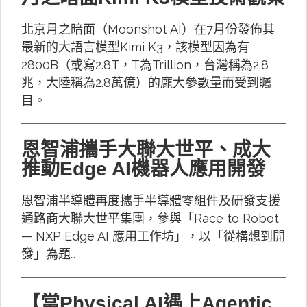
北京月之暗面（Moonshot AI）在7月份發佈其
最新的大語言模型Kimi K3，該模型因為有
2800B（或寫2.8T，T為Trillion，台灣稱為2.8
兆，大陸稱為2.8萬億）的龐大參數量而受到矚
目。
恩智浦攜手大聯大世平、成大
推動Edge AI機器人應用開發
恩智浦半導體再度攜手半導體零組件及研發支援
通路商大聯大世平集團，參與「Race to Robot
— NXP Edge AI 應用工作坊」，以「從構想到開
發」為題…
【當Physical AI遇上Agentic