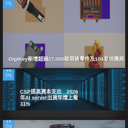
05
DigiKey新增超過27,000款現貨零件及104家供應商
8 月
05
CSP提高資本支出 2026
年AI server出貨年增上看
31%
8 月
04