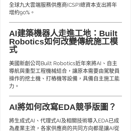
全球九大雲端服務供應商(CSP)總資本支出將年
增約90%。
AI建築機器人走進工地：Built
Robotics如何改變傳統施工模
式
美國新創公司Built Robotics近年來將AI、自主
導航與重型工程機械結合，讓原本需要由駕駛員
操作的挖土機、打樁機等設備，具備自主施工能
力。
AI將如何改寫EDA競爭版圖？
將生成式AI、代理式AI及相關技術導入EDA已成
為產業主流，各家供應商的共同方向都是讓AI從