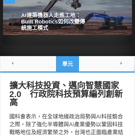
AI建築機器人走進工地：
Built Robotics如何改變傳
統施工模式
單元
擴大科技投資、邁向智慧國家
2.0 行政院科技預算編列創新
高
國科會表示，在全球地緣政治局勢與AI科技競合
之際，除了強化半導體與AI產業優勢以鞏固科技
戰略地位及經濟繁榮之外，台灣也正面臨產業結