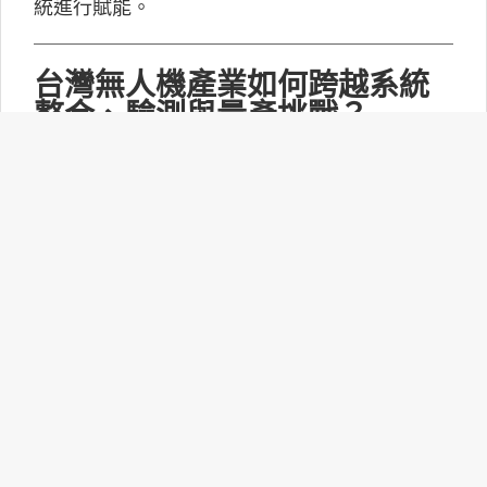
統進行賦能。
台灣無人機產業如何跨越系統
整合、驗測與量產挑戰？
MakerPRO的線上社群交流會邀請到擁有21年無
人機系統開發經驗、曾參與超過240次政府委託
任務的UAV無人機任務規劃與安全討論群站長林
永仁深入探討「台灣無人機供應鏈基礎與產業布
局：從關鍵技術、任務安全到國防自主」。
打造更靈活的智慧家庭體驗：
Matter 1.6功能升級！
連接標準聯盟(CSA)正式推出Matter 1.6技術規
範，此次並沒有新增裝置類型，而是聚焦功能升