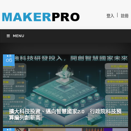
|
登入
註冊
MENU
8 月
06
擴大科技投資、邁向智慧國家2.0 行政院科技預
算編列創新高
8 月