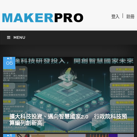
|
登入
註冊
MENU
8 月
06
擴大科技投資、邁向智慧國家2.0 行政院科技預
算編列創新高
8 月