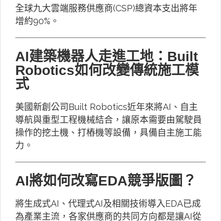
全球九大雲端服務供應商(CSP)總資本支出將年
增約90%。
AI建築機器人走進工地：Built
Robotics如何改變傳統施工模
式
美國新創公司Built Robotics近年來將AI、自主
導航與重型工程機械結合，讓原本需要由駕駛員
操作的挖土機、打樁機等設備，具備自主施工能
力。
AI將如何改寫EDA競爭版圖？
將生成式AI、代理式AI及相關技術導入EDA已成
為產業主流，各家供應商的共同方向都是讓AI從