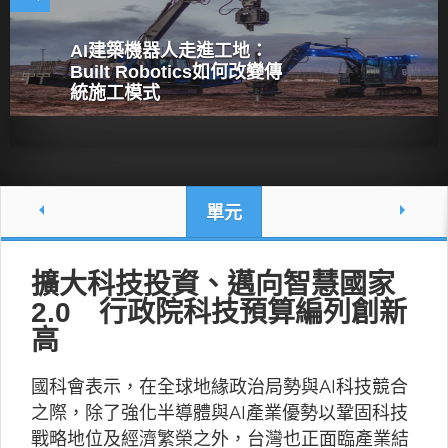
AI建築機器人走進工地：
Built Robotics如何改變傳
統施工模式
單元
擴大科技投資、邁向智慧國家
2.0 行政院科技預算編列創新
高
國科會表示，在全球地緣政治局勢與AI科技競合
之際，除了強化半導體與AI產業優勢以鞏固科技
戰略地位及經濟繁榮之外，台灣也正面臨產業結