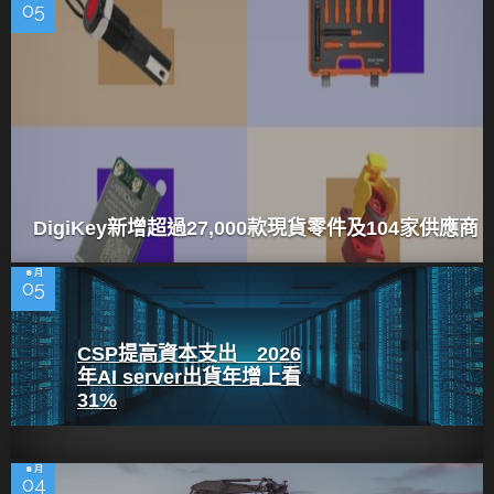
05
DigiKey新增超過27,000款現貨零件及104家供應商
8 月
05
CSP提高資本支出 2026
年AI server出貨年增上看
31%
8 月
04