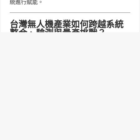
統進行賦能。
台灣無人機產業如何跨越系統
整合、驗測與量產挑戰？
MakerPRO的線上社群交流會邀請到擁有21年無
人機系統開發經驗、曾參與超過240次政府委託
任務的UAV無人機任務規劃與安全討論群站長林
永仁深入探討「台灣無人機供應鏈基礎與產業布
局：從關鍵技術、任務安全到國防自主」。
打造更靈活的智慧家庭體驗：
Matter 1.6功能升級！
連接標準聯盟(CSA)正式推出Matter 1.6技術規
範，此次並沒有新增裝置類型，而是聚焦功能升