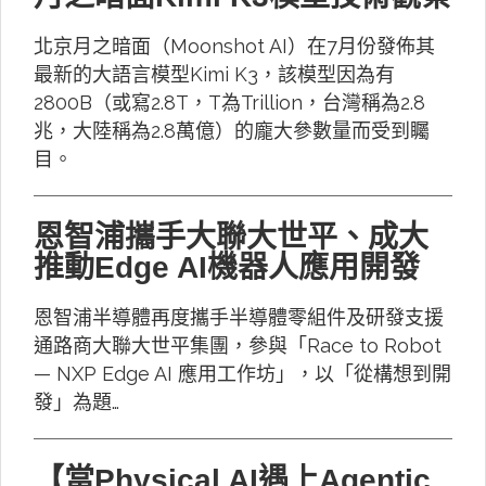
北京月之暗面（Moonshot AI）在7月份發佈其
最新的大語言模型Kimi K3，該模型因為有
2800B（或寫2.8T，T為Trillion，台灣稱為2.8
兆，大陸稱為2.8萬億）的龐大參數量而受到矚
目。
恩智浦攜手大聯大世平、成大
推動Edge AI機器人應用開發
恩智浦半導體再度攜手半導體零組件及研發支援
通路商大聯大世平集團，參與「Race to Robot
— NXP Edge AI 應用工作坊」，以「從構想到開
發」為題…
【當Physical AI遇上Agentic