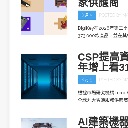
家供應商
8 月 5
POSTED BY
MA
DigiKey在2026年第
373,000款產品，並在
CSP提高資
年增上看3
8 月 5
POSTED BY
MA
根據市場研究機構TrendF
全球九大雲端服務供應商(
AI建築機器人