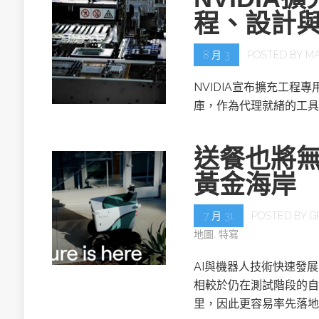
程、設計
8 月 3
POSTED BY
MA
NVIDIA宣布擴充工程專用的NV
庫，作為代理就緒的工具
送餐也將無
黃金海岸
7 月 31
POSTED BY
G
地圖
,
特寫
AI與機器人技術快速發
相較於仍在測試階段的自
里，因此更容易率先落地