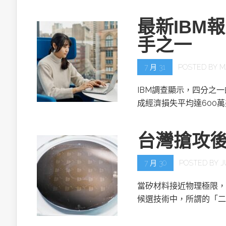
最新IBM
手之一
7 月 31
POSTED BY
M
IBM調查顯示，四分之
成經濟損失平均達600
台灣搶攻
7 月 30
POSTED BY
J
當矽材料接近物理極限，
候選技術中，所謂的「二