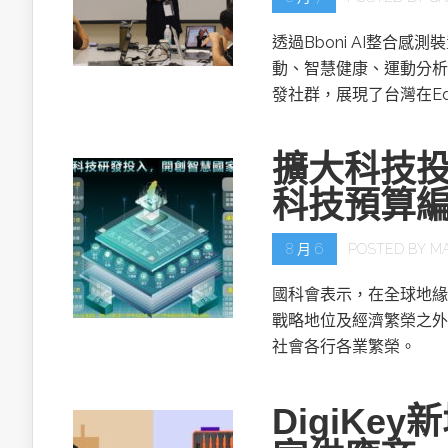
透過Bboni AI整合
動、智慧健康、運動分析
發社群，展現了台灣在Ed
擴大科技投
科技預算
8 月 6
POSTED BY
M
國科會表示，在全球地緣
戰略地位及經濟繁榮之外
社會各行各業繁榮。
DigiKe