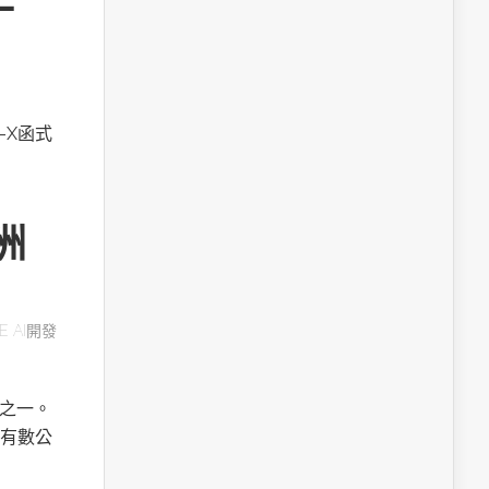
A-X函式
洲
E AI開發
用之一。
有數公