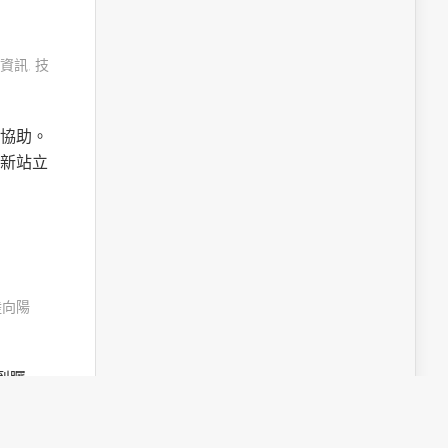
資訊
,
技
協助。
新站立
陸向陽
受到矚