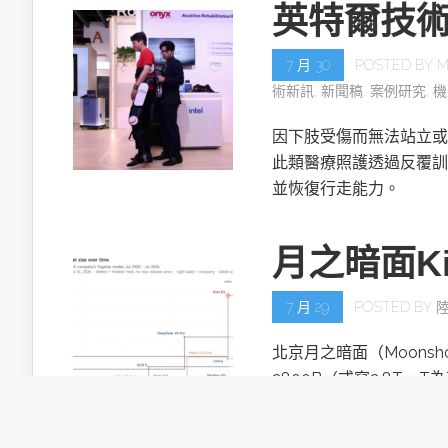
英特爾技
7 月 30
POSTED BY
M
術新訊
,
新聞稿
,
案例研究
,
機
因下肢受傷而無法站立或
此類醫療照護透過反覆訓
並恢復行走能力。
月之暗面Ki
7 月 29
POSTED BY
北京月之暗面（Moonsh
2800B（或寫2.8T，T
目。