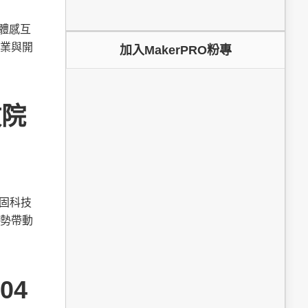
為體感互
業與開
加入MakerPRO粉專
政院
鞏固科技
勢帶動
04