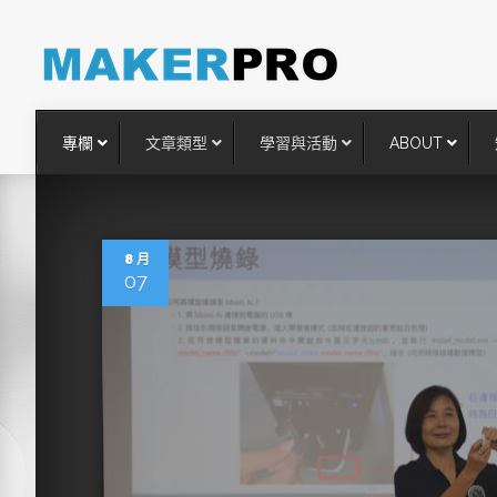
專欄
文章類型
學習與活動
ABOUT
8 月
07
台灣搶攻後矽時代半導體關鍵
術