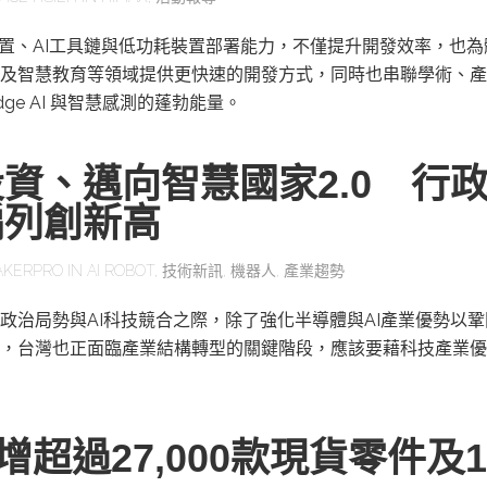
感測裝置、AI工具鏈與低功耗裝置部署能力，不僅提升開發效率，也
及智慧教育等領域提供更快速的開發方式，同時也串聯學術、產
ge AI 與智慧感測的蓬勃能量。
資、邁向智慧國家2.0 行
編列創新高
AKERPRO
IN
AI ROBOT
,
技術新訊
,
機器人
,
產業趨勢
政治局勢與AI科技競合之際，除了強化半導體與AI產業優勢以
，台灣也正面臨產業結構轉型的關鍵階段，應該要藉科技產業優
y新增超過27,000款現貨零件及1