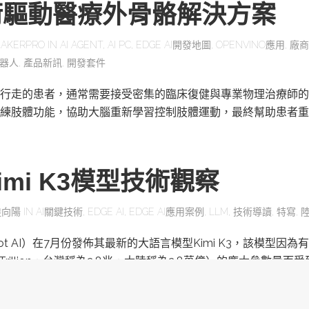
術驅動醫療外骨骼解決方案
AKERPRO
IN
AI AGENT
,
AI PC
,
EDGE AI開發地圖
,
OPENVINO應用
,
廠商
器人
,
產品新訊
,
開發套件
行走的患者，通常需要接受密集的臨床復健與專業物理治療師的
練肢體功能，協助大腦重新學習控制肢體運動，最終幫助患者重
mi K3模型技術觀察
陸向陽
IN
AI關鍵技術
,
EDGE AI
,
EDGE AI應用案例
,
LLM
,
技術導讀
,
特寫
,
ot AI）在7月份發佈其最新的大語言模型Kimi K3，該模型因為有
為Trillion，台灣稱為2.8兆，大陸稱為2.8萬億）的龐大參數量而