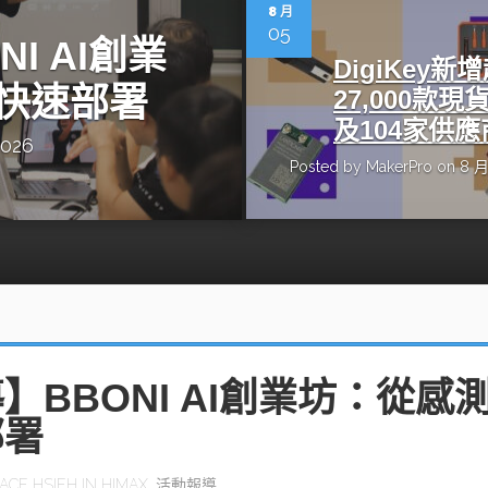
動醫療外骨骼解決方案
【活動報導】Intel攜手生態系夥伴分享E
8 月
人應用部署實戰經驗
05
I AI創業
DigiKey新
快速部署
27,000款現
及104家供應
2026
Posted by
MakerPro
on 8 月
控
創客開發板AI加速晶片觀察
TensorFlow vs. PyTorch：AI框架
之戰，誰是最佳選擇？
啟智慧機器人新時代：從深度相機到
O的邊緣智慧革命
AI Agent時代來臨：看邊緣AI如何
器人的關鍵
】BBONI AI創業坊：從感
部署
ACE HSIEH
IN
HIMAX
,
活動報導