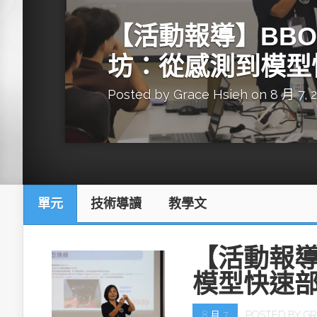
英特爾技術驅
【活動報導】BBON
坊：從感測到模型
Posted by
Grace Hsieh
on 8 月 7, 
推探OpenAI Codex Micro專屬
制器
單元
技術導讀
教學文
以3D感知開
OpenVIN
【活動報導
模型快速
8 月 7
POSTED BY
GR