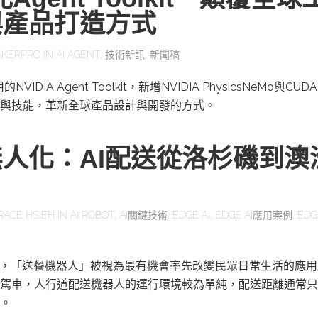
與產品打造方式
KERPRO
IN
AI AGENT
,
技術新訊
,
新聞稿
IDIA Agent Toolkit，新增NVIDIA PhysicsNeMo與CUD
與技能，革新全球產品設計與開發的方式。
人化：AI配送從洛杉磯到澳
RACE HSIEH
IN
AI ROBOT
,
AI關鍵技術
,
EDGE AI
,
EDGE AI應用案例
,
EDG
展，「送餐機器人」被視為最有機會率先改變民眾日常生活的應
駕車，人行道配送機器人的運行環境較為單純，配送距離通常只
。