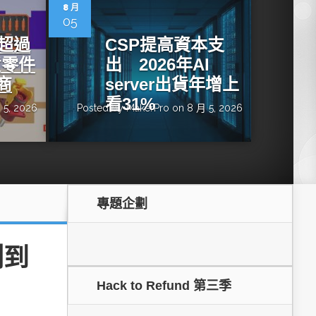
dge AI機器
OpenVINO×ExecuTorch：解鎖英特爾架構AI PC模型
8 月
推論效能新境界
05
增超過
CSP提高資本支
貨零件
出 2026年AI
商
server出貨年增上
看31%
 5, 2026
Posted by
MakerPro
on 8 月 5, 2026
專題企劃
成為驅動智慧機
讓生成式AI應用在Intel架構系統本地端高效率運作
的訣竅
測到
Hack to Refund 第三季