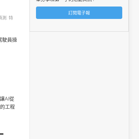
偵測
,
特
由駕駛員操
讓AI從
的工程
工