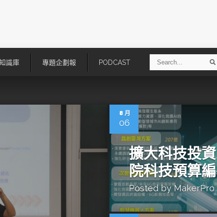
S
知識庫
專題企劃報
PODCAST
e
a
r
r
c
h
8 月
06
擴大科技投資
院科技預算編
Posted by
MakerPro
技
AI走向實體世界 安森美70億美
「公升級」Agentic AI方案比
元收購Synaptics布局邊緣智慧平
Apple、NVIDIA、AMD
台