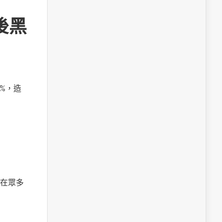
後黑
%，造
在眾多