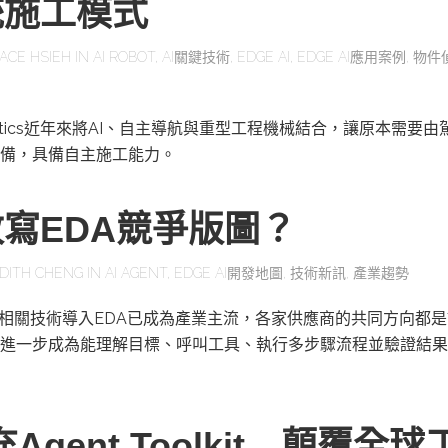
統施工模式
ACE HSIEH
IN
AI ROBOT
,
AI關鍵技術
,
EDGE AI
,
EDGE AI應用案例
,
物件
obotics近年來將AI、自主導航與重型工程機械結合，讓原本需要
備，具備自主施工能力。
改寫EDA競爭版圖？
DITH CHENG
IN
AI AGENT
,
EDGE AI開發地圖
,
技術新訊
,
產業趨勢
及相關技術導入EDA已成為產業主流，各家供應商的共同方向都是
進一步成為能理解目標、呼叫工具、執行多步驟流程並驗證結果
充Agent Toolkit 顛覆全球