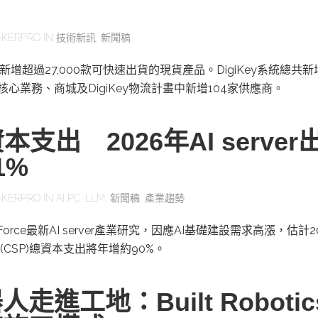
KERPRO
IN
技術新訊
,
新聞稿
二季新增超過27,000款可快速出貨的現貨產品。DigiKey系統總共
其核心業務、商城及DigiKey物流計畫中新增104家供應商。
本支出 2026年AI server
1%
KERPRO
IN
AI PC
,
LLM
,
新聞稿
,
產業趨勢
orce最新AI server產業研究，因應AI基礎建設需求高漲，估計2
CSP)總資本支出將年增約90%。
走進工地：Built Roboti