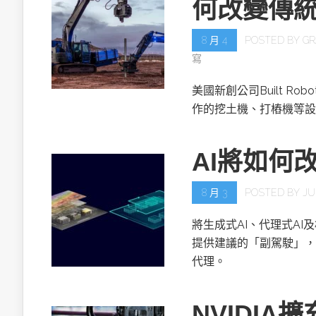
何改變傳
8 月 4
POSTED BY
GR
寫
美國新創公司Built R
作的挖土機、打樁機等設
AI將如何
8 月 3
POSTED BY
JU
將生成式AI、代理式AI
提供建議的「副駕駛」，
代理。
NVIDIA擴