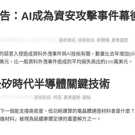
報告：AI成為資安攻擊事件幕
AKERPRO
IN
AI AGENT
,
AI PC
,
廠商資訊
,
技術新訊
,
新聞稿
,
產業趨勢
一的惡意入侵造成資料外洩事件與AI技術有關，數量比去年增加56
萬美元，比一般資料外洩事件造成的平均損失高出約100萬美元。
後矽時代半導體關鍵技術
UDITH CHENG
IN
技術新訊
,
特寫
,
產業趨勢
,
觀點
下一個能支撐高密度、低功耗運算的電晶體通道材料會是什麼？
維材料」被視為延續摩爾定律的重要解方之一。