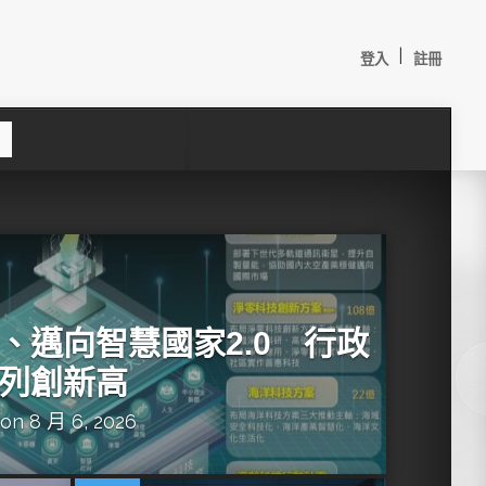
|
登入
註冊
S
e
a
c
h
、邁向智慧國家2.0 行政
列創新高
on 8 月 6, 2026
較：