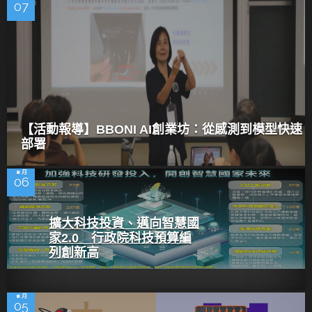
07
【活動報導】BBONI AI創業坊：從感測到模型快速
部署
8 月
06
擴大科技投資、邁向智慧國
家2.0 行政院科技預算編
列創新高
8 月
05