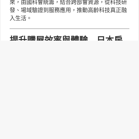
來，由國科會統籌，結合跨部會資源，從科技研
發、場域驗證到服務應用，推動高齡科技真正融
入生活。
提升購屋效率與體驗 日本房
仲業導入「AI＋真人」新模式
生成式AI快速發展，各行各業都開始思考如何將
人工智慧導入日常工作，而高度依賴資訊整理、
客戶服務與市場分析的不動產產業，也成為AI應
用的重要場域。
【創業小聚】凍俐智能開發
「給手冊就會動」的工業級AI
Agent