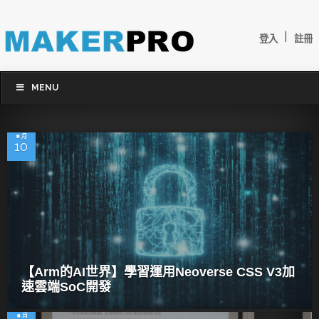
|
登入
註冊
MENU
8 月
10
【Arm的AI世界】學習運用Neoverse CSS V3加
速雲端SoC開發
8 月