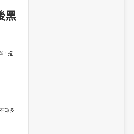
後黑
%，造
在眾多