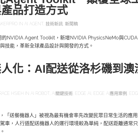
與產品打造方式
KERPRO
IN
AI AGENT
,
技術新訊
,
新聞稿
IDIA Agent Toolkit，新增NVIDIA PhysicsNeMo與CUD
與技能，革新全球產品設計與開發的方式。
人化：AI配送從洛杉磯到澳
RACE HSIEH
IN
AI ROBOT
,
AI關鍵技術
,
EDGE AI
,
EDGE AI應用案例
,
EDG
展，「送餐機器人」被視為最有機會率先改變民眾日常生活的應
駕車，人行道配送機器人的運行環境較為單純，配送距離通常只
。