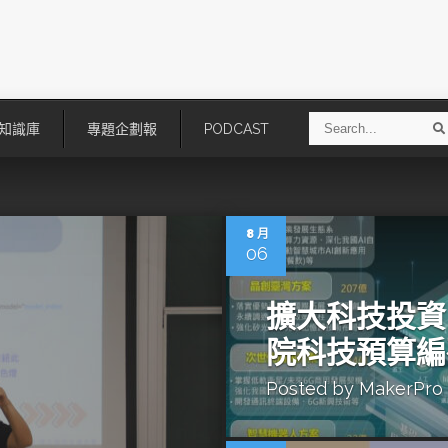
S
知識庫
專題企劃報
PODCAST
e
a
r
r
c
h
8 月
06
擴大科技投資
院科技預算編
Posted by
MakerPro
技
AI走向實體世界 安森美70億美
「公升級」Agentic AI方案比
元收購Synaptics布局邊緣智慧平
Apple、NVIDIA、AMD
台