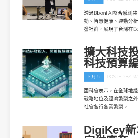
透過Bboni AI整合
動、智慧健康、運動分析
發社群，展現了台灣在Ed
擴大科技投
科技預算
8 月 6
POSTED BY
M
國科會表示，在全球地緣
戰略地位及經濟繁榮之外
社會各行各業繁榮。
DigiKe