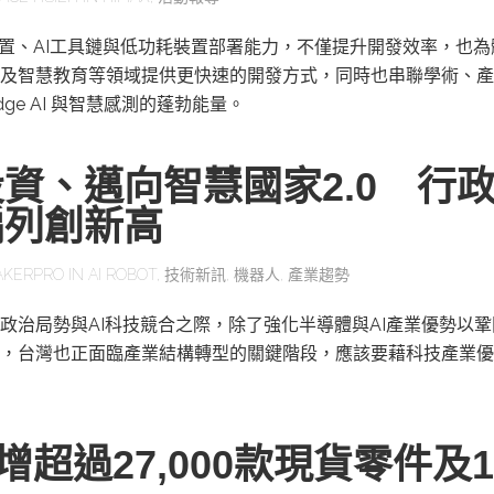
感測裝置、AI工具鏈與低功耗裝置部署能力，不僅提升開發效率，也
及智慧教育等領域提供更快速的開發方式，同時也串聯學術、產
ge AI 與智慧感測的蓬勃能量。
資、邁向智慧國家2.0 行
編列創新高
AKERPRO
IN
AI ROBOT
,
技術新訊
,
機器人
,
產業趨勢
政治局勢與AI科技競合之際，除了強化半導體與AI產業優勢以
，台灣也正面臨產業結構轉型的關鍵階段，應該要藉科技產業優
y新增超過27,000款現貨零件及1