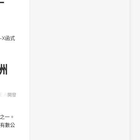
A-X函式
洲
E AI開發
用之一。
有數公