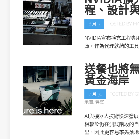
程、設計
8 月 3
POSTED BY
MA
NVIDIA宣布擴充工程專用的NV
庫，作為代理就緒的工具
送餐也將無
黃金海岸
7 月 31
POSTED BY
G
地圖
,
特寫
AI與機器人技術快速發
相較於仍在測試階段的自
里，因此更容易率先落地