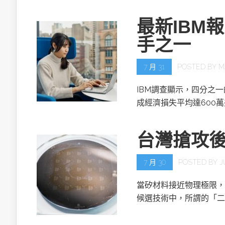
最新IBM
手之一
7 月 31
POSTED BY
M
IBM調查顯示，四分之
成經濟損失平均達600
台灣搶攻
7 月 30
POSTED BY
J
當矽材料接近物理極限，
候選技術中，所謂的「二