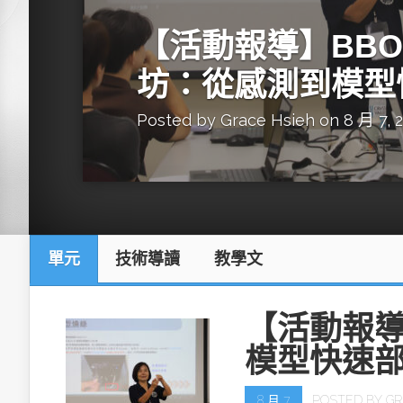
英特爾技術驅
【活動報導】BBON
坊：從感測到模型
Posted by
Grace Hsieh
on 8 月 7, 
推探OpenAI Codex Micro專屬
制器
單元
技術導讀
教學文
以3D感知開
OpenVIN
【活動報導
模型快速
8 月 7
POSTED BY
GR