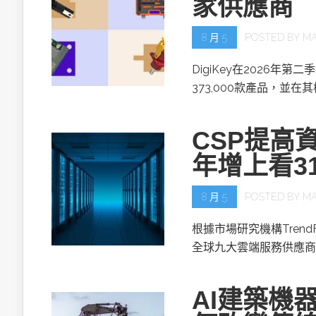
家供應商
8 月 5
POSTED BY
MA
DigiKey在2026年第
373,000款產品，並在
CSP提高資
年增上看3
8 月 5
POSTED BY
MA
根據市場研究機構TrendF
全球九大雲端服務供應商(
AI建築機器人