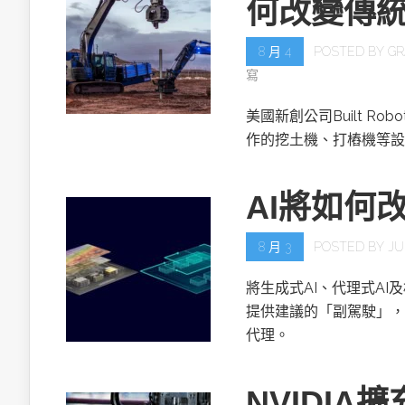
何改變傳
8 月 4
POSTED BY
GR
寫
美國新創公司Built R
作的挖土機、打樁機等設
AI將如何
8 月 3
POSTED BY
JU
將生成式AI、代理式AI
提供建議的「副駕駛」，
代理。
NVIDIA擴