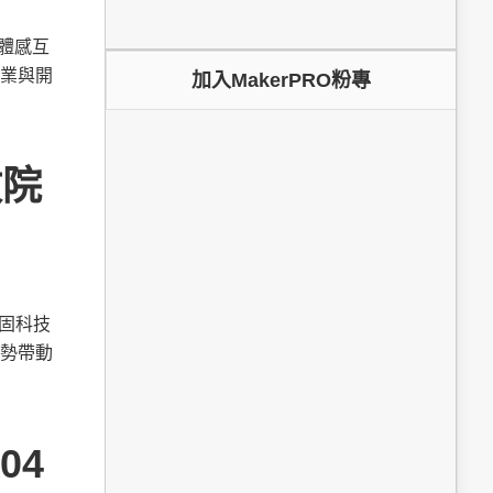
為體感互
業與開
加入MakerPRO粉專
政院
鞏固科技
勢帶動
04