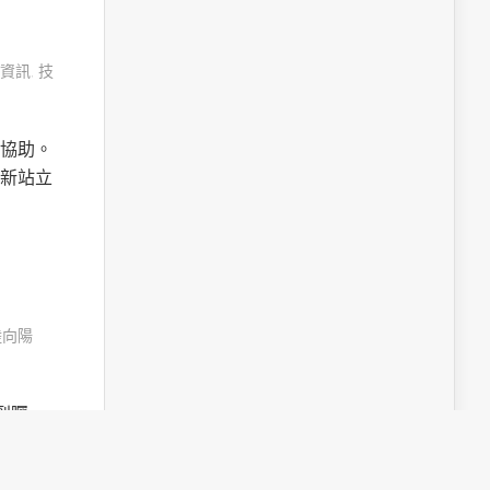
資訊
,
技
協助。
新站立
陸向陽
受到矚