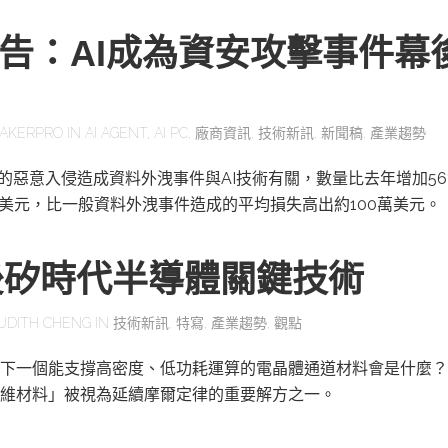
報告：AI成為資安攻擊事件幕
AKERPRO
IN
AI AGENT
,
AI PC
,
廠商資訊
,
技術新訊
,
新聞稿
,
產業趨勢
一的惡意入侵造成資料外洩事件與AI技術有關，數量比去年增加56
萬美元，比一般資料外洩事件造成的平均損失高出約100萬美元。
後矽時代半導體關鍵技術
UDITH CHENG
IN
技術新訊
,
特寫
,
產業趨勢
,
觀點
下一個能支撐高密度、低功耗運算的電晶體通道材料會是什麼？
維材料」被視為延續摩爾定律的重要解方之一。