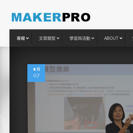
專欄
文章類型
學習與活動
ABOUT
8 月
07
台灣搶攻後矽時代半導體關鍵
術