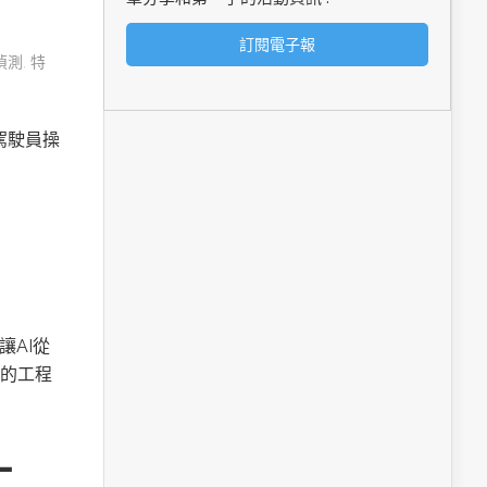
偵測
,
特
由駕駛員操
讓AI從
的工程
工