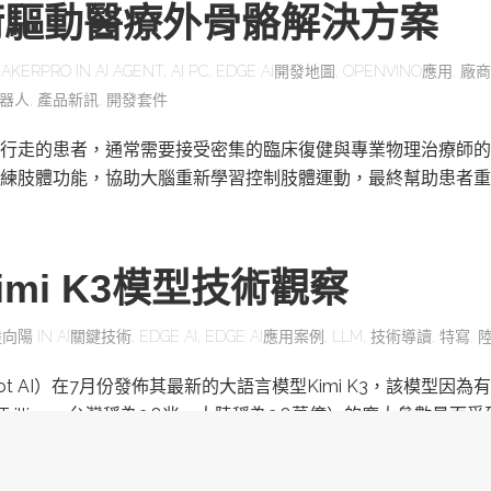
術驅動醫療外骨骼解決方案
AKERPRO
IN
AI AGENT
,
AI PC
,
EDGE AI開發地圖
,
OPENVINO應用
,
廠商
器人
,
產品新訊
,
開發套件
行走的患者，通常需要接受密集的臨床復健與專業物理治療師的
練肢體功能，協助大腦重新學習控制肢體運動，最終幫助患者重
mi K3模型技術觀察
陸向陽
IN
AI關鍵技術
,
EDGE AI
,
EDGE AI應用案例
,
LLM
,
技術導讀
,
特寫
,
ot AI）在7月份發佈其最新的大語言模型Kimi K3，該模型因為有
為Trillion，台灣稱為2.8兆，大陸稱為2.8萬億）的龐大參數量而