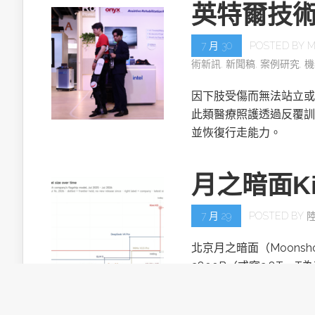
英特爾技
7 月 30
POSTED BY
M
術新訊
,
新聞稿
,
案例研究
,
機
因下肢受傷而無法站立或
此類醫療照護透過反覆訓
並恢復行走能力。
月之暗面Ki
7 月 29
POSTED BY
北京月之暗面（Moonsh
2800B（或寫2.8T，T
目。