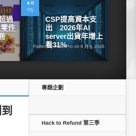
dge AI機器
OpenVINO×ExecuTorch：解鎖英特爾架構AI PC模型
8 月
推論效能新境界
05
增超過
CSP提高資本支
貨零件
出 2026年AI
商
server出貨年增上
看31%
 5, 2026
Posted by
MakerPro
on 8 月 5, 2026
專題企劃
成為驅動智慧機
讓生成式AI應用在Intel架構系統本地端高效率運作
的訣竅
測到
Hack to Refund 第三季