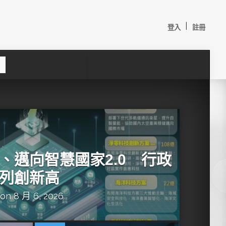
|
登入
註冊
S
e
a
c
h
、邁向智慧國家2.0 行政
列創新高
on 8 月 6, 2026
較：