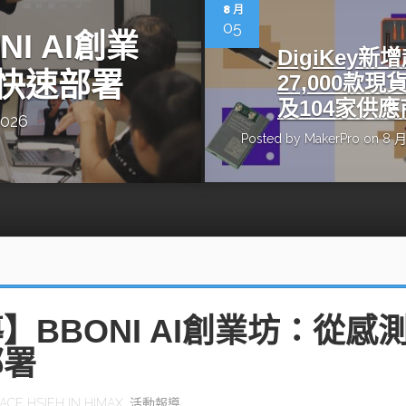
動醫療外骨骼解決方案
【活動報導】Intel攜手生態系夥伴分享E
8 月
人應用部署實戰經驗
05
I AI創業
DigiKey新
快速部署
27,000款現
及104家供應
2026
Posted by
MakerPro
on 8 月
控
創客開發板AI加速晶片觀察
TensorFlow vs. PyTorch：AI框架
之戰，誰是最佳選擇？
啟智慧機器人新時代：從深度相機到
O的邊緣智慧革命
AI Agent時代來臨：看邊緣AI如何
器人的關鍵
】BBONI AI創業坊：從感
部署
ACE HSIEH
IN
HIMAX
,
活動報導