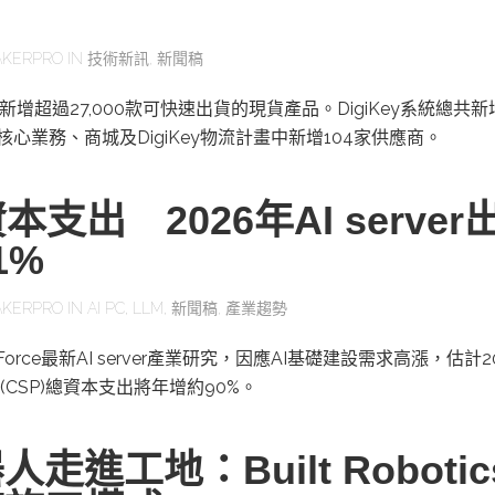
KERPRO
IN
技術新訊
,
新聞稿
二季新增超過27,000款可快速出貨的現貨產品。DigiKey系統總共
其核心業務、商城及DigiKey物流計畫中新增104家供應商。
本支出 2026年AI server
1%
KERPRO
IN
AI PC
,
LLM
,
新聞稿
,
產業趨勢
orce最新AI server產業研究，因應AI基礎建設需求高漲，估計2
CSP)總資本支出將年增約90%。
走進工地：Built Roboti