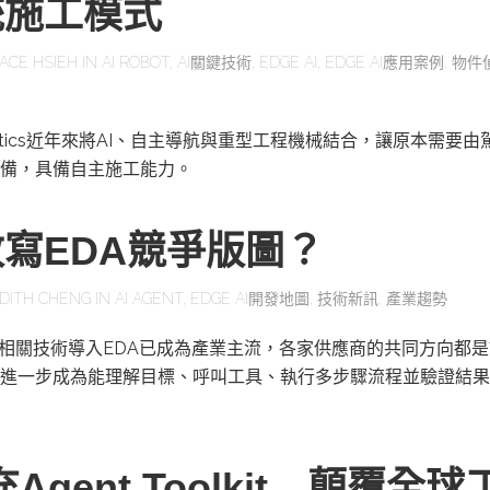
統施工模式
ACE HSIEH
IN
AI ROBOT
,
AI關鍵技術
,
EDGE AI
,
EDGE AI應用案例
,
物件
obotics近年來將AI、自主導航與重型工程機械結合，讓原本需要
備，具備自主施工能力。
改寫EDA競爭版圖？
DITH CHENG
IN
AI AGENT
,
EDGE AI開發地圖
,
技術新訊
,
產業趨勢
及相關技術導入EDA已成為產業主流，各家供應商的共同方向都是
進一步成為能理解目標、呼叫工具、執行多步驟流程並驗證結果
充Agent Toolkit 顛覆全球