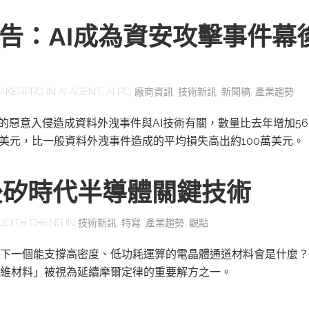
報告：AI成為資安攻擊事件幕
AKERPRO
IN
AI AGENT
,
AI PC
,
廠商資訊
,
技術新訊
,
新聞稿
,
產業趨勢
一的惡意入侵造成資料外洩事件與AI技術有關，數量比去年增加56
萬美元，比一般資料外洩事件造成的平均損失高出約100萬美元。
後矽時代半導體關鍵技術
UDITH CHENG
IN
技術新訊
,
特寫
,
產業趨勢
,
觀點
下一個能支撐高密度、低功耗運算的電晶體通道材料會是什麼？
維材料」被視為延續摩爾定律的重要解方之一。