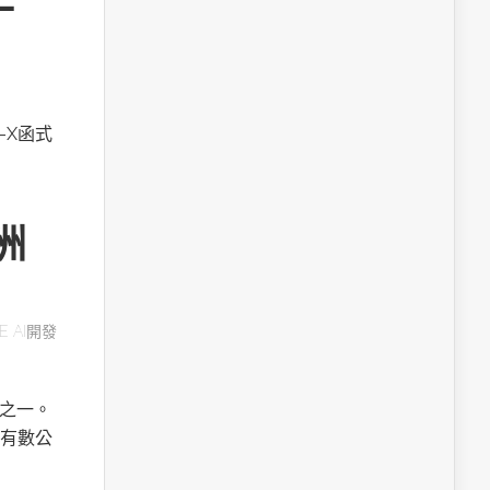
A-X函式
洲
E AI開發
用之一。
有數公