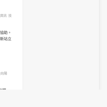
資訊
,
技
協助。
新站立
陸向陽
受到矚