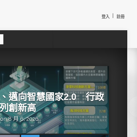
|
登入
註冊
S
e
a
c
h
、邁向智慧國家2.0 行政
列創新高
on 8 月 6, 2026
較：