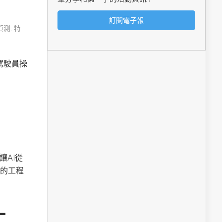
偵測
,
特
由駕駛員操
讓AI從
的工程
工