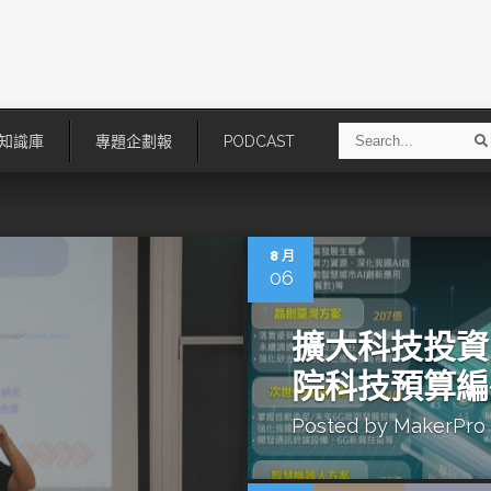
S
知識庫
專題企劃報
PODCAST
e
a
r
r
c
h
8 月
06
擴大科技投資
院科技預算編
Posted by
MakerPro
技
AI走向實體世界 安森美70億美
「公升級」Agentic AI方案比
元收購Synaptics布局邊緣智慧平
Apple、NVIDIA、AMD
台