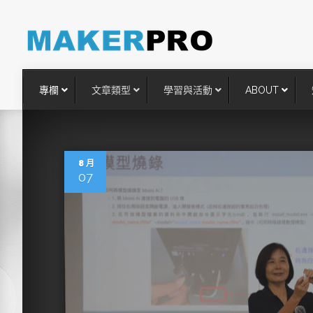
專欄
文章類型
學習與活動
ABOUT
8 月
07
台灣搶攻後矽時代半導體關鍵
術