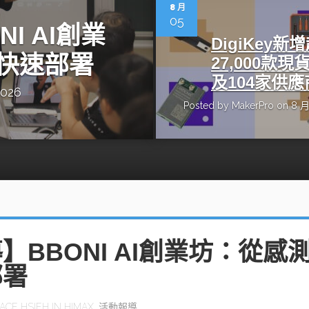
動醫療外骨骼解決方案
【活動報導】Intel攜手生態系夥伴分享E
8 月
人應用部署實戰經驗
05
I AI創業
DigiKey新
快速部署
27,000款現
及104家供應
2026
Posted by
MakerPro
on 8 月
控
創客開發板AI加速晶片觀察
TensorFlow vs. PyTorch：AI框架
之戰，誰是最佳選擇？
啟智慧機器人新時代：從深度相機到
O的邊緣智慧革命
AI Agent時代來臨：看邊緣AI如何
器人的關鍵
】BBONI AI創業坊：從感
部署
ACE HSIEH
IN
HIMAX
,
活動報導