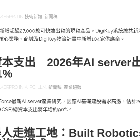
KERPRO
IN
技術新訊
,
新聞稿
二季新增超過27,000款可快速出貨的現貨產品。DigiKey系統總共
其核心業務、商城及DigiKey物流計畫中新增104家供應商。
本支出 2026年AI server
1%
KERPRO
IN
AI PC
,
LLM
,
新聞稿
,
產業趨勢
orce最新AI server產業研究，因應AI基礎建設需求高漲，估計2
CSP)總資本支出將年增約90%。
走進工地：Built Roboti