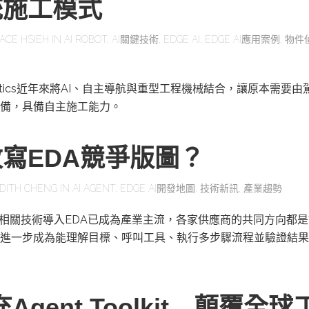
統施工模式
ACE HSIEH
IN
AI ROBOT
,
AI關鍵技術
,
EDGE AI
,
EDGE AI應用案例
,
物件
obotics近年來將AI、自主導航與重型工程機械結合，讓原本需要
備，具備自主施工能力。
改寫EDA競爭版圖？
DITH CHENG
IN
AI AGENT
,
EDGE AI開發地圖
,
技術新訊
,
產業趨勢
及相關技術導入EDA已成為產業主流，各家供應商的共同方向都是
進一步成為能理解目標、呼叫工具、執行多步驟流程並驗證結果
充Agent Toolkit 顛覆全球