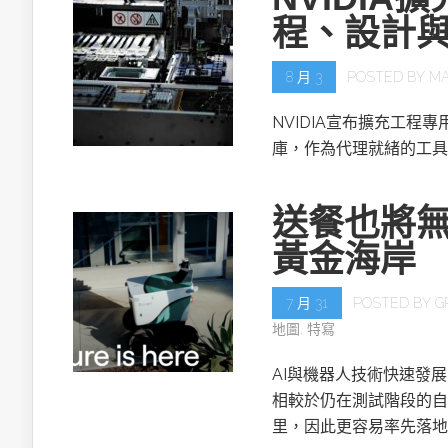
程、設計
8 月 3
POSTED BY
MA
NVIDIA宣布擴充工程專用的NV
庫，作為代理就緒的工具
送餐也將無
黃金海岸
7 月 31
POSTED BY
G
地圖
,
特寫
AI與機器人技術快速發
相較於仍在測試階段的自
里，因此更容易率先落地