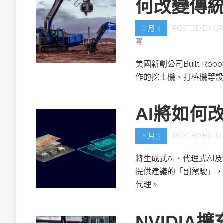
何改變傳
8 月 4
POSTED BY
GR
寫
美國新創公司Built R
作的挖土機、打樁機等設
AI將如何
8 月 3
POSTED BY
JU
將生成式AI、代理式AI
提供建議的「副駕駛」，
代理。
NVIDIA擴