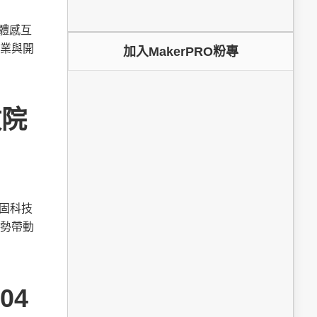
為體感互
業與開
加入MakerPRO粉專
政院
鞏固科技
勢帶動
04