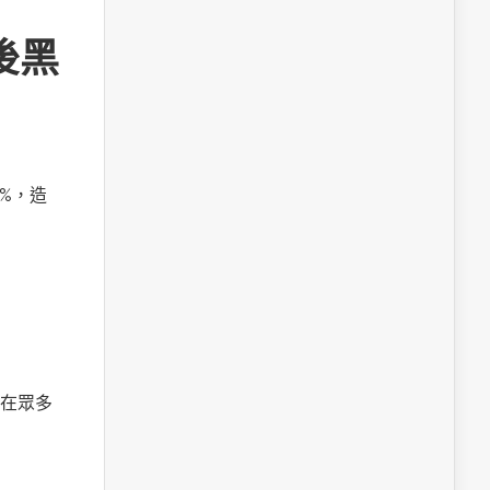
後黑
%，造
在眾多