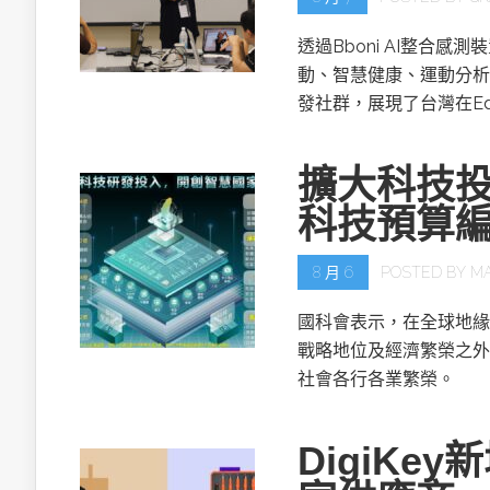
透過Bboni AI整合
動、智慧健康、運動分析
發社群，展現了台灣在Ed
擴大科技投
科技預算
8 月 6
POSTED BY
M
國科會表示，在全球地緣
戰略地位及經濟繁榮之外
社會各行各業繁榮。
DigiKe