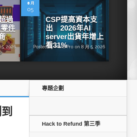
dge AI機器
OpenVINO×ExecuTorch：解鎖英特爾架構AI PC模型
8 月
推論效能新境界
05
增超過
CSP提高資本支
貨零件
出 2026年AI
商
server出貨年增上
看31%
 5, 2026
Posted by
MakerPro
on 8 月 5, 2026
專題企劃
成為驅動智慧機
讓生成式AI應用在Intel架構系統本地端高效率運作
的訣竅
測到
Hack to Refund 第三季