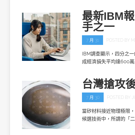
最新IBM
手之一
7 月 31
POSTED BY
M
IBM調查顯示，四分之
成經濟損失平均達600
台灣搶攻
7 月 30
POSTED BY
J
當矽材料接近物理極限，
候選技術中，所謂的「二