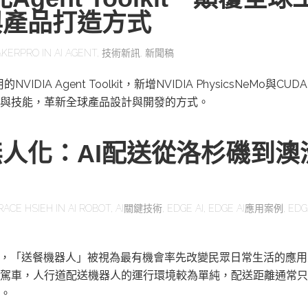
與產品打造方式
KERPRO
IN
AI AGENT
,
技術新訊
,
新聞稿
IDIA Agent Toolkit，新增NVIDIA PhysicsNeMo與CUD
與技能，革新全球產品設計與開發的方式。
人化：AI配送從洛杉磯到澳
RACE HSIEH
IN
AI ROBOT
,
AI關鍵技術
,
EDGE AI
,
EDGE AI應用案例
,
EDG
展，「送餐機器人」被視為最有機會率先改變民眾日常生活的應
駕車，人行道配送機器人的運行環境較為單純，配送距離通常只
。