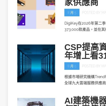
家供應商
8 月 5
POSTED BY
MA
DigiKey在2026年第
373,000款產品，並在
CSP提高資
年增上看3
8 月 5
POSTED BY
MA
根據市場研究機構TrendF
全球九大雲端服務供應商(
AI建築機器人