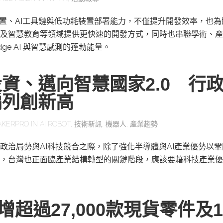
感測裝置、AI工具鏈與低功耗裝置部署能力，不僅提升開發效率，也
及智慧教育等領域提供更快速的開發方式，同時也串聯學術、產
ge AI 與智慧感測的蓬勃能量。
資、邁向智慧國家2.0 行
編列創新高
AKERPRO
IN
AI ROBOT
,
技術新訊
,
機器人
,
產業趨勢
政治局勢與AI科技競合之際，除了強化半導體與AI產業優勢以
，台灣也正面臨產業結構轉型的關鍵階段，應該要藉科技產業優
y新增超過27,000款現貨零件及1