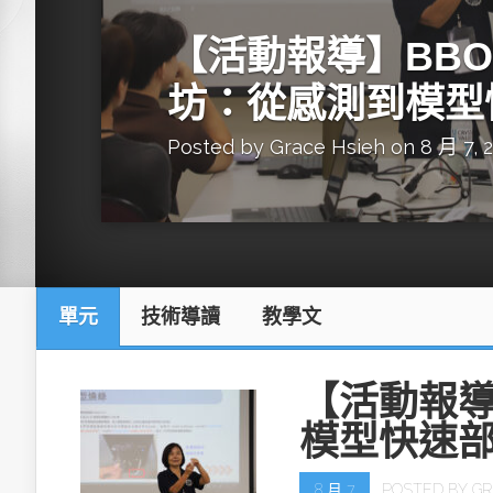
英特爾技術驅
【活動報導】BBON
坊：從感測到模型
Posted by
Grace Hsieh
on 8 月 7, 
推探OpenAI Codex Micro專屬
制器
單元
技術導讀
教學文
以3D感知開
OpenVIN
【活動報導
模型快速
8 月 7
POSTED BY
GR