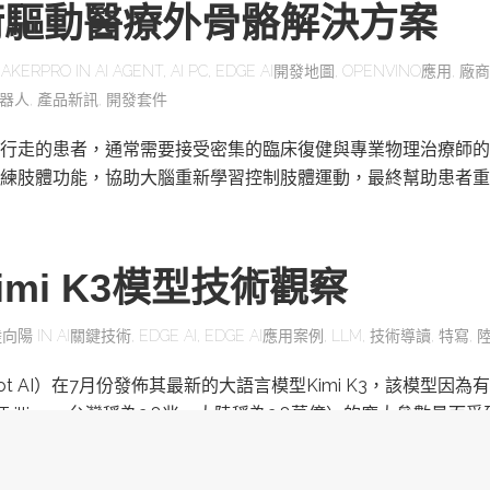
術驅動醫療外骨骼解決方案
AKERPRO
IN
AI AGENT
,
AI PC
,
EDGE AI開發地圖
,
OPENVINO應用
,
廠商
器人
,
產品新訊
,
開發套件
行走的患者，通常需要接受密集的臨床復健與專業物理治療師的
練肢體功能，協助大腦重新學習控制肢體運動，最終幫助患者重
mi K3模型技術觀察
陸向陽
IN
AI關鍵技術
,
EDGE AI
,
EDGE AI應用案例
,
LLM
,
技術導讀
,
特寫
,
ot AI）在7月份發佈其最新的大語言模型Kimi K3，該模型因為有
為Trillion，台灣稱為2.8兆，大陸稱為2.8萬億）的龐大參數量而