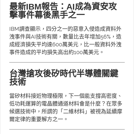
最新IBM報告：AI成為資安攻
擊事件幕後黑手之一
IBM調查顯示，四分之一的惡意入侵造成資料外
洩事件與AI技術有關，數量比去年增加56%，造
成經濟損失平均達600萬美元，比一般資料外洩
事件造成的平均損失高出約100萬美元。
台灣搶攻後矽時代半導體關鍵
技術
當矽材料接近物理極限，下一個能支撐高密度、
低功耗運算的電晶體通道材料會是什麼？在眾多
候選技術中，所謂的「二維材料」被視為延續摩
爾定律的重要解方之一。