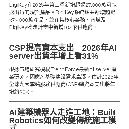
DigiKey在2026年第二季新增超過27,000款可快
速出貨的現貨產品。DigiKey系統總共新增超過
373,000款產品，並在其核心業務、商城及
DigiKey物流計畫中新增104家供應商。
CSP提高資本支出 2026年AI
server出貨年增上看31%
根據市場研究機構TrendForce最新AI server產
業研究，因應AI基礎建設需求高漲，估計2026年
全球九大雲端服務供應商(CSP)總資本支出將年
增約90%。
AI建築機器人走進工地：Built
Robotics如何改變傳統施工模
式