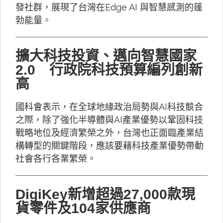
發社群，展現了台灣在Edge AI 與智慧感測的蓬
勃能量。
擴大科技投資、邁向智慧國家
2.0 行政院科技預算編列創新
高
國科會表示，在全球地緣政治局勢與AI科技競合
之際，除了強化半導體與AI產業優勢以鞏固科技
戰略地位及經濟繁榮之外，台灣也正面臨產業結
構轉型的關鍵階段，應該要藉科技產業優勢帶動
社會各行各業繁榮。
DigiKey新增超過27,000款現
貨零件及104家供應商