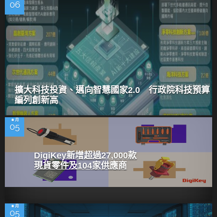
06
擴大科技投資、邁向智慧國家2.0 行政院科技預算
編列創新高
8 月
05
DigiKey新增超過27,000款
現貨零件及104家供應商
8 月
05