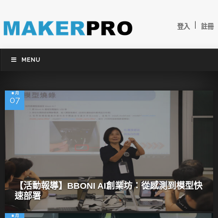
|
登入
註冊
MENU
8 月
07
【活動報導】BBONI AI創業坊：從感測到模型快
速部署
8 月