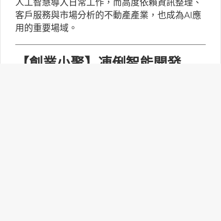
人工智慧導入日常工作，而高度依賴資訊整理、
客戶服務與市場分析的不動產產業，也成為AI應
用的重要場域。
【創業小聚】凍俐智能開發
「給手冊就會動」的工業級AI
Agent
凍俐智能提出了「賦能」的概念，不要求企業放
棄舊系統，而是透過「AI Agent」直接對既有系
統進行賦能。
台灣無人機產業如何跨越系統
整合、驗測與量產挑戰？
MakerPRO的線上社群交流會邀請到擁有21年無