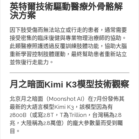
英特爾技術驅動醫療外骨骼解
決方案
因下肢受傷而無法站立或行走的患者，通常需要
接受密集的臨床復健與專業物理治療師的協助。
此類醫療照護透過反覆訓練肢體功能，協助大腦
重新學習控制肢體運動，最終幫助患者重新站立
並恢復行走能力。
月之暗面Kimi K3模型技術觀察
北京月之暗面（Moonshot AI）在7月份發佈其
最新的大語言模型Kimi K3，該模型因為有
2800B（或寫2.8T，T為Trillion，台灣稱為2.8
兆，大陸稱為2.8萬億）的龐大參數量而受到矚
目。