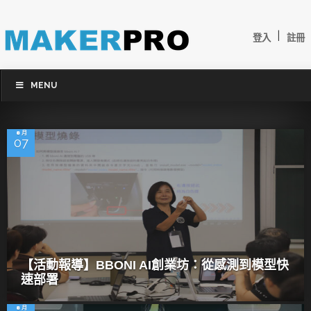
|
登入
註冊
MENU
8 月
07
【活動報導】BBONI AI創業坊：從感測到模型快
速部署
8 月