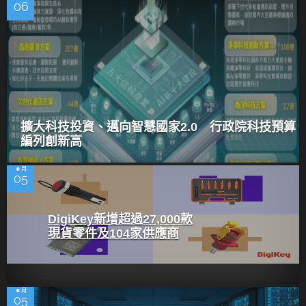
06
擴大科技投資、邁向智慧國家2.0 行政院科技預算
編列創新高
8 月
05
DigiKey新增超過27,000款
現貨零件及104家供應商
8 月
05