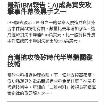
最新IBM報告：AI成為資安攻
擊事件幕後黑手之一
IBM調查顯示，四分之一的惡意入侵造成資料外
洩事件與AI技術有關，數量比去年增加56%，造
成經濟損失平均達600萬美元，比一般資料外洩
事件造成的平均損失高出約100萬美元。
台灣搶攻後矽時代半導體關鍵
技術
當矽材料接近物理極限，下一個能支撐高密度、
低功耗運算的電晶體通道材料會是什麼？在眾多
候選技術中，所謂的「二維材料」被視為延續摩
爾定律的重要解方之一。