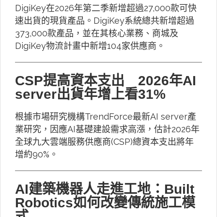
DigiKey在2026年第二季新增超過27,000款可快
速出貨的現貨產品。DigiKey系統總共新增超過
373,000款產品，並在其核心業務、商城及
DigiKey物流計畫中新增104家供應商。
CSP提高資本支出 2026年AI
server出貨年增上看31%
根據市場研究機構TrendForce最新AI server產
業研究，因應AI基礎建設需求高漲，估計2026年
全球九大雲端服務供應商(CSP)總資本支出將年
增約90%。
AI建築機器人走進工地：Built
Robotics如何改變傳統施工模
式