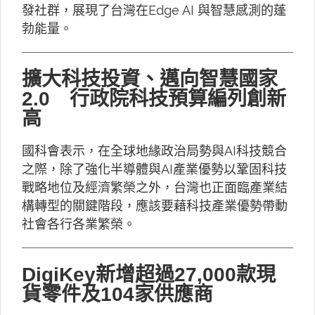
發社群，展現了台灣在Edge AI 與智慧感測的蓬
勃能量。
擴大科技投資、邁向智慧國家
2.0 行政院科技預算編列創新
高
國科會表示，在全球地緣政治局勢與AI科技競合
之際，除了強化半導體與AI產業優勢以鞏固科技
戰略地位及經濟繁榮之外，台灣也正面臨產業結
構轉型的關鍵階段，應該要藉科技產業優勢帶動
社會各行各業繁榮。
DigiKey新增超過27,000款現
貨零件及104家供應商