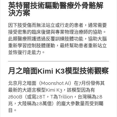
英特爾技術驅動醫療外骨骼解
決方案
因下肢受傷而無法站立或行走的患者，通常需要
接受密集的臨床復健與專業物理治療師的協助。
此類醫療照護透過反覆訓練肢體功能，協助大腦
重新學習控制肢體運動，最終幫助患者重新站立
並恢復行走能力。
月之暗面Kimi K3模型技術觀察
北京月之暗面（Moonshot AI）在7月份發佈其
最新的大語言模型Kimi K3，該模型因為有
2800B（或寫2.8T，T為Trillion，台灣稱為2.8
兆，大陸稱為2.8萬億）的龐大參數量而受到矚
目。