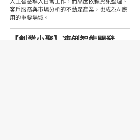
人工智慧導入日常工作，而高度依賴資訊整理、
客戶服務與市場分析的不動產產業，也成為AI應
用的重要場域。
【創業小聚】凍俐智能開發
「給手冊就會動」的工業級AI
Agent
凍俐智能提出了「賦能」的概念，不要求企業放
棄舊系統，而是透過「AI Agent」直接對既有系
統進行賦能。
台灣無人機產業如何跨越系統
整合、驗測與量產挑戰？
MakerPRO的線上社群交流會邀請到擁有21年無