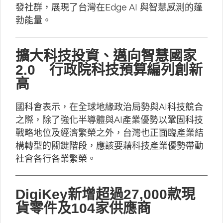
發社群，展現了台灣在Edge AI 與智慧感測的蓬
勃能量。
擴大科技投資、邁向智慧國家
2.0 行政院科技預算編列創新
高
國科會表示，在全球地緣政治局勢與AI科技競合
之際，除了強化半導體與AI產業優勢以鞏固科技
戰略地位及經濟繁榮之外，台灣也正面臨產業結
構轉型的關鍵階段，應該要藉科技產業優勢帶動
社會各行各業繁榮。
DigiKey新增超過27,000款現
貨零件及104家供應商