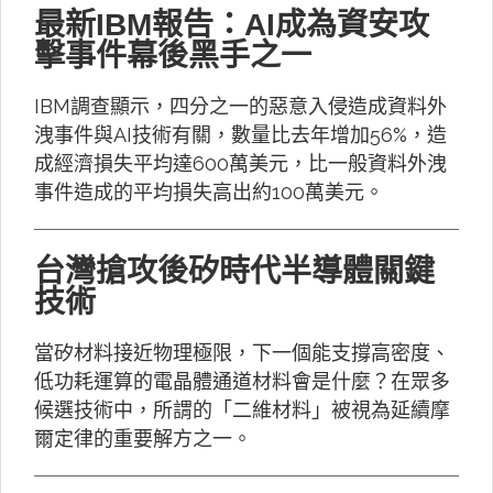
最新IBM報告：AI成為資安攻
擊事件幕後黑手之一
IBM調查顯示，四分之一的惡意入侵造成資料外
洩事件與AI技術有關，數量比去年增加56%，造
成經濟損失平均達600萬美元，比一般資料外洩
事件造成的平均損失高出約100萬美元。
台灣搶攻後矽時代半導體關鍵
技術
當矽材料接近物理極限，下一個能支撐高密度、
低功耗運算的電晶體通道材料會是什麼？在眾多
候選技術中，所謂的「二維材料」被視為延續摩
爾定律的重要解方之一。