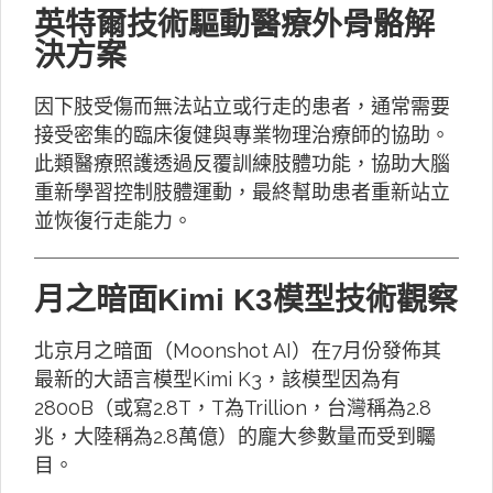
英特爾技術驅動醫療外骨骼解
決方案
因下肢受傷而無法站立或行走的患者，通常需要
接受密集的臨床復健與專業物理治療師的協助。
此類醫療照護透過反覆訓練肢體功能，協助大腦
重新學習控制肢體運動，最終幫助患者重新站立
並恢復行走能力。
月之暗面Kimi K3模型技術觀察
北京月之暗面（Moonshot AI）在7月份發佈其
最新的大語言模型Kimi K3，該模型因為有
2800B（或寫2.8T，T為Trillion，台灣稱為2.8
兆，大陸稱為2.8萬億）的龐大參數量而受到矚
目。