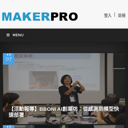
|
登入
註冊
MENU
8 月
07
【活動報導】BBONI AI創業坊：從感測到模型快
速部署
8 月