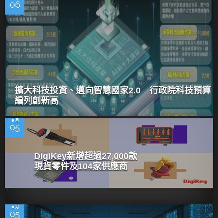
06
擴大科技投資、邁向智慧國家2.0 行政院科技預算
編列創新高
8 月
05
DigiKey新增超過27,000款
現貨零件及104家供應商
8 月
05