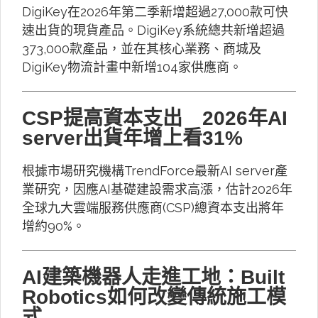
DigiKey在2026年第二季新增超過27,000款可快
速出貨的現貨產品。DigiKey系統總共新增超過
373,000款產品，並在其核心業務、商城及
DigiKey物流計畫中新增104家供應商。
CSP提高資本支出 2026年AI
server出貨年增上看31%
根據市場研究機構TrendForce最新AI server產
業研究，因應AI基礎建設需求高漲，估計2026年
全球九大雲端服務供應商(CSP)總資本支出將年
增約90%。
AI建築機器人走進工地：Built
Robotics如何改變傳統施工模
式