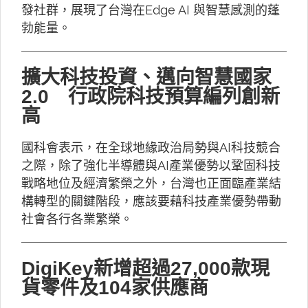
發社群，展現了台灣在Edge AI 與智慧感測的蓬
勃能量。
擴大科技投資、邁向智慧國家
2.0 行政院科技預算編列創新
高
國科會表示，在全球地緣政治局勢與AI科技競合
之際，除了強化半導體與AI產業優勢以鞏固科技
戰略地位及經濟繁榮之外，台灣也正面臨產業結
構轉型的關鍵階段，應該要藉科技產業優勢帶動
社會各行各業繁榮。
DigiKey新增超過27,000款現
貨零件及104家供應商