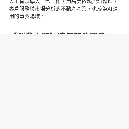
人工智慧導入日常工作，而高度依賴資訊整理、
客戶服務與市場分析的不動產產業，也成為AI應
用的重要場域。
【創業小聚】凍俐智能開發
「給手冊就會動」的工業級AI
Agent
凍俐智能提出了「賦能」的概念，不要求企業放
棄舊系統，而是透過「AI Agent」直接對既有系
統進行賦能。
台灣無人機產業如何跨越系統
整合、驗測與量產挑戰？
MakerPRO的線上社群交流會邀請到擁有21年無