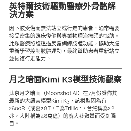
英特爾技術驅動醫療外骨骼解
決方案
因下肢受傷而無法站立或行走的患者，通常需要
接受密集的臨床復健與專業物理治療師的協助。
此類醫療照護透過反覆訓練肢體功能，協助大腦
重新學習控制肢體運動，最終幫助患者重新站立
並恢復行走能力。
月之暗面Kimi K3模型技術觀察
北京月之暗面（Moonshot AI）在7月份發佈其
最新的大語言模型Kimi K3，該模型因為有
2800B（或寫2.8T，T為Trillion，台灣稱為2.8
兆，大陸稱為2.8萬億）的龐大參數量而受到矚
目。