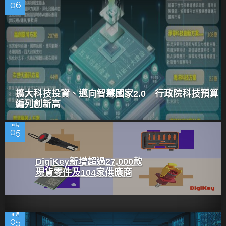
06
擴大科技投資、邁向智慧國家2.0 行政院科技預算
編列創新高
8 月
05
DigiKey新增超過27,000款
現貨零件及104家供應商
8 月
05