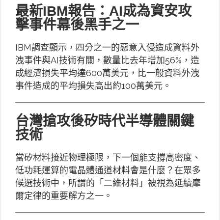
最新IBM報告：AI成為資安攻
擊事件幕後黑手之一
IBM調查顯示，四分之一的惡意入侵造成資料外
洩事件與AI技術有關，數量比去年增加56%，造
成經濟損失平均達600萬美元，比一般資料外洩
事件造成的平均損失高出約100萬美元。
台灣搶攻後矽時代半導體關鍵
技術
當矽材料接近物理極限，下一個能支撐高密度、
低功耗運算的電晶體通道材料會是什麼？在眾多
候選技術中，所謂的「二維材料」被視為延續摩
爾定律的重要解方之一。