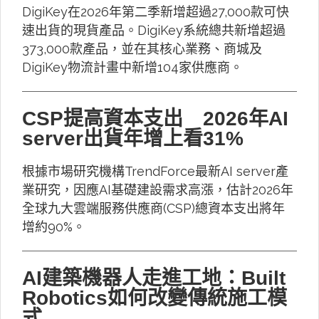
DigiKey在2026年第二季新增超過27,000款可快
速出貨的現貨產品。DigiKey系統總共新增超過
373,000款產品，並在其核心業務、商城及
DigiKey物流計畫中新增104家供應商。
CSP提高資本支出 2026年AI
server出貨年增上看31%
根據市場研究機構TrendForce最新AI server產
業研究，因應AI基礎建設需求高漲，估計2026年
全球九大雲端服務供應商(CSP)總資本支出將年
增約90%。
AI建築機器人走進工地：Built
Robotics如何改變傳統施工模
式