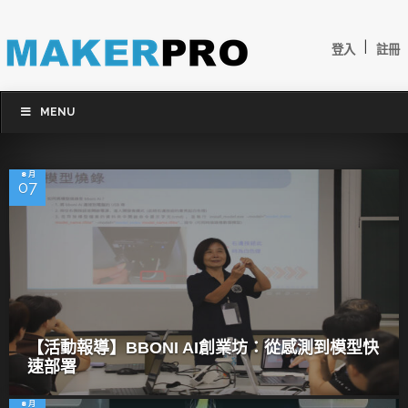
|
登入
註冊
MENU
8 月
07
【活動報導】BBONI AI創業坊：從感測到模型快
速部署
8 月