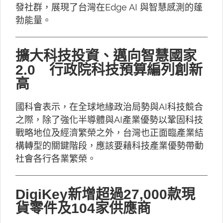
發社群，展現了台灣在Edge AI 與智慧感測的蓬
勃能量。
擴大科技投資、邁向智慧國家
2.0 行政院科技預算編列創新
高
國科會表示，在全球地緣政治局勢與AI科技競合
之際，除了強化半導體與AI產業優勢以鞏固科技
戰略地位及經濟繁榮之外，台灣也正面臨產業結
構轉型的關鍵階段，應該要藉科技產業優勢帶動
社會各行各業繁榮。
DigiKey新增超過27,000款現
貨零件及104家供應商