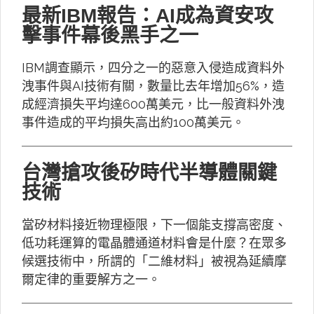
最新IBM報告：AI成為資安攻
擊事件幕後黑手之一
IBM調查顯示，四分之一的惡意入侵造成資料外
洩事件與AI技術有關，數量比去年增加56%，造
成經濟損失平均達600萬美元，比一般資料外洩
事件造成的平均損失高出約100萬美元。
台灣搶攻後矽時代半導體關鍵
技術
當矽材料接近物理極限，下一個能支撐高密度、
低功耗運算的電晶體通道材料會是什麼？在眾多
候選技術中，所謂的「二維材料」被視為延續摩
爾定律的重要解方之一。