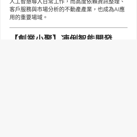
人工智慧導入日常工作，而高度依賴資訊整理、
客戶服務與市場分析的不動產產業，也成為AI應
用的重要場域。
【創業小聚】凍俐智能開發
「給手冊就會動」的工業級AI
Agent
凍俐智能提出了「賦能」的概念，不要求企業放
棄舊系統，而是透過「AI Agent」直接對既有系
統進行賦能。
台灣無人機產業如何跨越系統
整合、驗測與量產挑戰？
MakerPRO的線上社群交流會邀請到擁有21年無