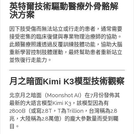
英特爾技術驅動醫療外骨骼解
決方案
因下肢受傷而無法站立或行走的患者，通常需要
接受密集的臨床復健與專業物理治療師的協助。
此類醫療照護透過反覆訓練肢體功能，協助大腦
重新學習控制肢體運動，最終幫助患者重新站立
並恢復行走能力。
月之暗面Kimi K3模型技術觀察
北京月之暗面（Moonshot AI）在7月份發佈其
最新的大語言模型Kimi K3，該模型因為有
2800B（或寫2.8T，T為Trillion，台灣稱為2.8
兆，大陸稱為2.8萬億）的龐大參數量而受到矚
目。