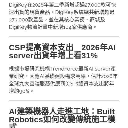
DigiKey在2026年第二季新增超過27,000款可快
速出貨的現貨產品。DigiKey系統總共新增超過
373,000款產品，並在其核心業務、商城及
DigiKey物流計畫中新增104家供應商。
CSP提高資本支出 2026年AI
server出貨年增上看31%
根據市場研究機構TrendForce最新AI server產
業研究，因應AI基礎建設需求高漲，估計2026年
全球九大雲端服務供應商(CSP)總資本支出將年
增約90%。
AI建築機器人走進工地：Built
Robotics如何改變傳統施工模
式