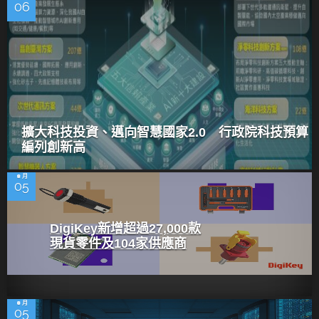
06
擴大科技投資、邁向智慧國家2.0 行政院科技預算
編列創新高
8 月
05
DigiKey新增超過27,000款
現貨零件及104家供應商
8 月
05