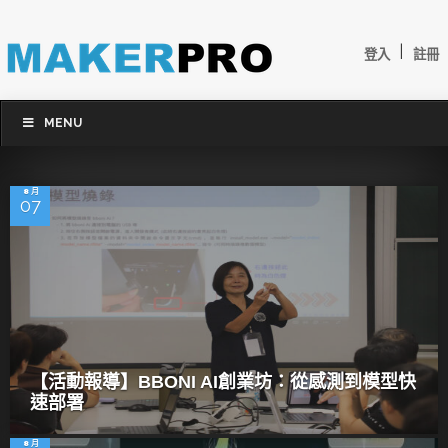
|
登入
註冊
MENU
8 月
07
【活動報導】BBONI AI創業坊：從感測到模型快
速部署
8 月