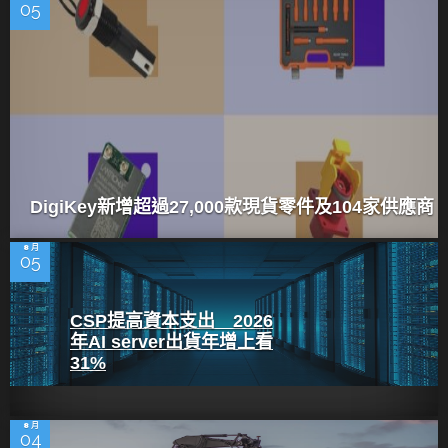
05
DigiKey新增超過27,000款現貨零件及104家供應商
8 月
05
CSP提高資本支出 2026
年AI server出貨年增上看
31%
8 月
04