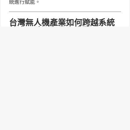
統進行賦能。
台灣無人機產業如何跨越系統
整合、驗測與量產挑戰？
MakerPRO的線上社群交流會邀請到擁有21年無
人機系統開發經驗、曾參與超過240次政府委託
任務的UAV無人機任務規劃與安全討論群站長林
永仁深入探討「台灣無人機供應鏈基礎與產業布
局：從關鍵技術、任務安全到國防自主」。
打造更靈活的智慧家庭體驗：
Matter 1.6功能升級！
連接標準聯盟(CSA)正式推出Matter 1.6技術規
範，此次並沒有新增裝置類型，而是聚焦功能升