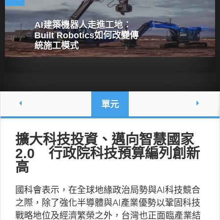
AI建築機器人走進工地：
Built Robotics如何改變傳
統施工模式
單元
擴大科技投資、邁向智慧國家
2.0 行政院科技預算編列創新
高
國科會表示，在全球地緣政治局勢與AI科技競合
之際，除了強化半導體與AI產業優勢以鞏固科技
戰略地位及經濟繁榮之外，台灣也正面臨產業結