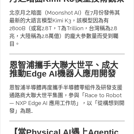
北京月之暗面（Moonshot AI）在7月份發佈其
最新的大語言模型Kimi K3，該模型因為有
2800B（或寫2.8T，T為Trillion，台灣稱為2.8
兆，大陸稱為2.8萬億）的龐大參數量而受到矚
目。
恩智浦攜手大聯大世平、成大
推動Edge AI機器人應用開發
恩智浦半導體再度攜手半導體零組件及研發支援
通路商大聯大世平集團，參與「Race to Robot
— NXP Edge AI 應用工作坊」，以「從構想到開
發」為題…
【當Physical AI遇上Agentic