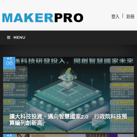
|
登入
註冊
MENU
8 月
06
擴大科技投資、邁向智慧國家2.0 行政院科技預
算編列創新高
8 月