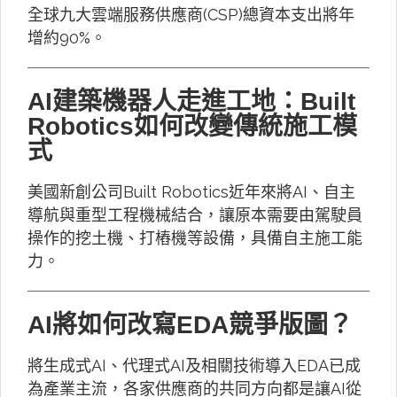
全球九大雲端服務供應商(CSP)總資本支出將年
增約90%。
AI建築機器人走進工地：Built
Robotics如何改變傳統施工模
式
美國新創公司Built Robotics近年來將AI、自主
導航與重型工程機械結合，讓原本需要由駕駛員
操作的挖土機、打樁機等設備，具備自主施工能
力。
AI將如何改寫EDA競爭版圖？
將生成式AI、代理式AI及相關技術導入EDA已成
為產業主流，各家供應商的共同方向都是讓AI從