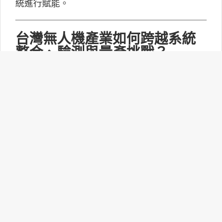
統進行賦能。
台灣無人機產業如何跨越系統
整合、驗測與量產挑戰？
MakerPRO的線上社群交流會邀請到擁有21年無
人機系統開發經驗、曾參與超過240次政府委託
任務的UAV無人機任務規劃與安全討論群站長林
永仁深入探討「台灣無人機供應鏈基礎與產業布
局：從關鍵技術、任務安全到國防自主」。
打造更靈活的智慧家庭體驗：
Matter 1.6功能升級！
連接標準聯盟(CSA)正式推出Matter 1.6技術規
範，此次並沒有新增裝置類型，而是聚焦功能升