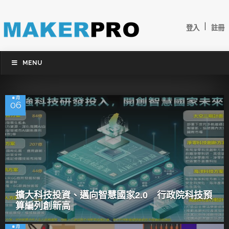
|
登入
註冊
MENU
8 月
06
擴大科技投資、邁向智慧國家2.0 行政院科技預
算編列創新高
8 月