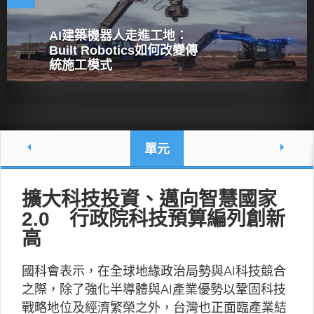
AI建築機器人走進工地：
Built Robotics如何改變傳
統施工模式
單元
擴大科技投資、邁向智慧國家
2.0 行政院科技預算編列創新
高
國科會表示，在全球地緣政治局勢與AI科技競合
之際，除了強化半導體與AI產業優勢以鞏固科技
戰略地位及經濟繁榮之外，台灣也正面臨產業結