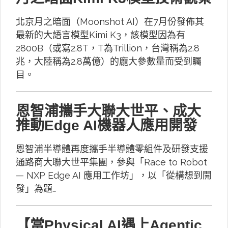
北京月之暗面（Moonshot AI）在7月份發佈其
最新的大語言模型Kimi K3，該模型因為有
2800B（或寫2.8T，T為Trillion，台灣稱為2.8
兆，大陸稱為2.8萬億）的龐大參數量而受到矚
目。
恩智浦攜手大聯大世平、成大
推動Edge AI機器人應用開發
恩智浦半導體再度攜手半導體零組件及研發支援
通路商大聯大世平集團，參與「Race to Robot
— NXP Edge AI 應用工作坊」，以「從構想到開
發」為題…
【當Physical AI遇上Agentic