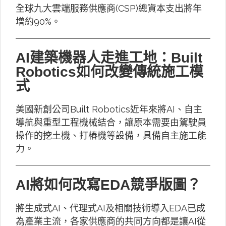
全球九大雲端服務供應商(CSP)總資本支出將年
增約90%。
AI建築機器人走進工地：Built
Robotics如何改變傳統施工模
式
美國新創公司Built Robotics近年來將AI、自主
導航與重型工程機械結合，讓原本需要由駕駛員
操作的挖土機、打樁機等設備，具備自主施工能
力。
AI將如何改寫EDA競爭版圖？
將生成式AI、代理式AI及相關技術導入EDA已成
為產業主流，各家供應商的共同方向都是讓AI從