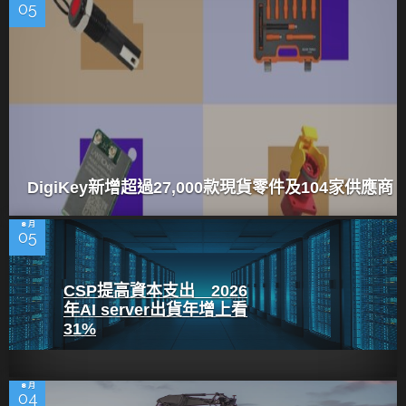
05
DigiKey新增超過27,000款現貨零件及104家供應商
8 月
05
CSP提高資本支出 2026
年AI server出貨年增上看
31%
8 月
04