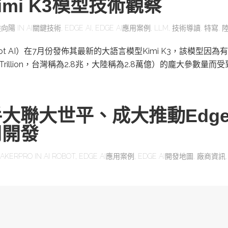
mi K3模型技術觀察
陸向陽
IN
AI關鍵技術
,
EDGE AI
,
EDGE AI應用案例
,
LLM
,
技術導讀
,
特寫
,
ot AI）在7月份發佈其最新的大語言模型Kimi K3，該模型因為有
為Trillion，台灣稱為2.8兆，大陸稱為2.8萬億）的龐大參數量而
大聯大世平、成大推動Edge 
用開發
AKERPRO
IN
AI ROBOT
,
EDGE AI應用案例
,
EDGE AI開發地圖
,
廠商資訊
體零組件及研發支援通路商大聯大世平集團，參與「Race to R
應用工作坊」，以「從構想到開發」為題…