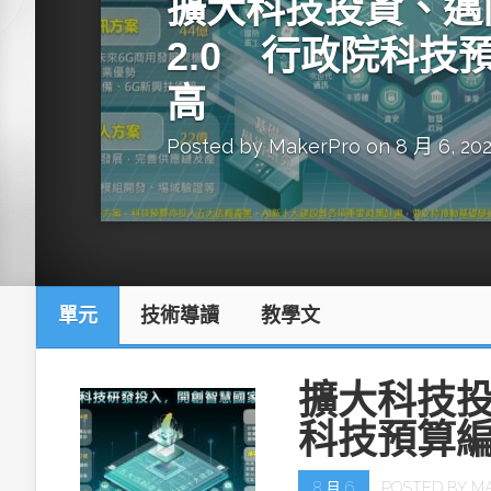
擴大科技投資、邁
英特爾技術驅
2.0 行政院科技
高
Posted by
MakerPro
on 8 月 6, 20
推探OpenAI Codex Micro專屬
制器
單元
技術導讀
教學文
以3D感知開
OpenVIN
擴大科技投
科技預算
8 月 6
POSTED BY
M