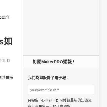
026年
cs如
偵測
,
特
訂閱MakerPRO週報 !
由駕駛員操
我們為您設計了電子報 :
只需留下E-Mail，即可獲得最新的知識文
章分享和第一手的活動資訊 !