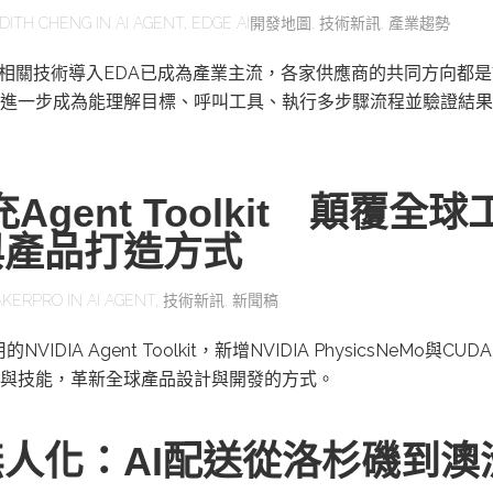
DITH CHENG
IN
AI AGENT
,
EDGE AI開發地圖
,
技術新訊
,
產業趨勢
及相關技術導入EDA已成為產業主流，各家供應商的共同方向都是
進一步成為能理解目標、呼叫工具、執行多步驟流程並驗證結果
充Agent Toolkit 顛覆全球
與產品打造方式
KERPRO
IN
AI AGENT
,
技術新訊
,
新聞稿
IDIA Agent Toolkit，新增NVIDIA PhysicsNeMo與CUD
與技能，革新全球產品設計與開發的方式。
人化：AI配送從洛杉磯到澳