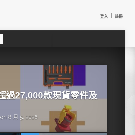
|
登入
註冊
S
e
a
c
h
增超過27,000款現貨零件及
on 8 月 5, 2026
較：