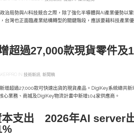
政治局勢與AI科技競合之際，除了強化半導體與AI產業優勢以
，台灣也正面臨產業結構轉型的關鍵階段，應該要藉科技產業優
y新增超過27,000款現貨零件及1
KERPRO
IN
技術新訊
,
新聞稿
二季新增超過27,000款可快速出貨的現貨產品。DigiKey系統總共
其核心業務、商城及DigiKey物流計畫中新增104家供應商。
本支出 2026年AI server
1%