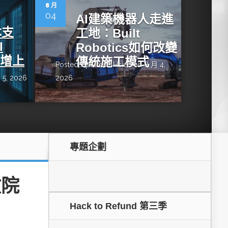
dge AI機器
OpenVINO×ExecuTorch：解鎖英特爾架構AI PC模型
8 月
推論效能新境界
04
AI建築機器人走進
本支
工地：Built
I
Robotics如何改變
年增上
傳統施工模式
Posted by
Grace Hsieh
on 8 月 4,
 5, 2026
2026
專題企劃
成為驅動智慧機
讓生成式AI應用在Intel架構系統本地端高效率運作
的訣竅
政院
Hack to Refund 第三季