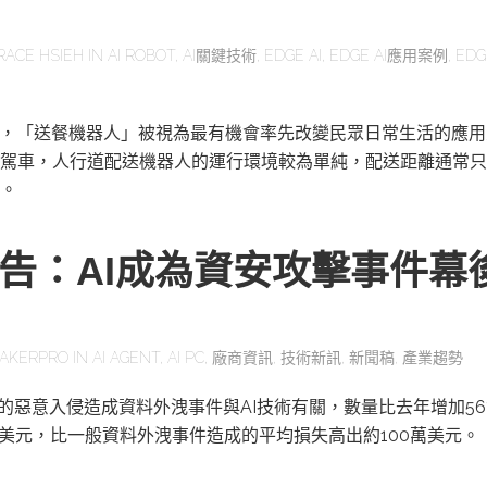
RACE HSIEH
IN
AI ROBOT
,
AI關鍵技術
,
EDGE AI
,
EDGE AI應用案例
,
EDG
展，「送餐機器人」被視為最有機會率先改變民眾日常生活的應
駕車，人行道配送機器人的運行環境較為單純，配送距離通常只
。
報告：AI成為資安攻擊事件幕
AKERPRO
IN
AI AGENT
,
AI PC
,
廠商資訊
,
技術新訊
,
新聞稿
,
產業趨勢
一的惡意入侵造成資料外洩事件與AI技術有關，數量比去年增加56
萬美元，比一般資料外洩事件造成的平均損失高出約100萬美元。