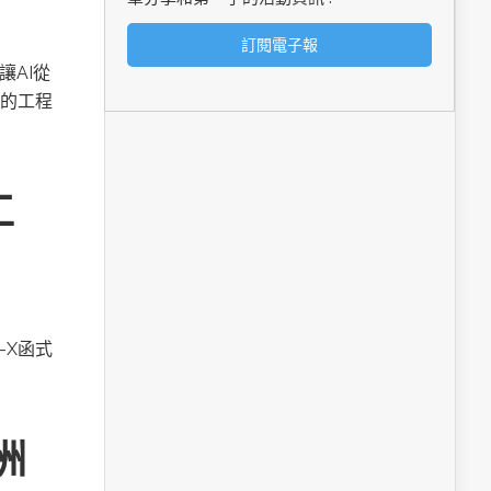
讓AI從
的工程
工
A-X函式
洲