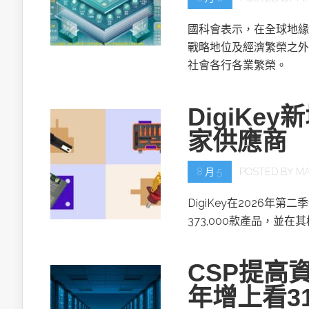
國科會表示，在全球地緣
戰略地位及經濟繁榮之外
社會各行各業繁榮。
DigiKe
家供應商
8 月 5
POSTED BY
MA
DigiKey在2026年第
373,000款產品，並在
CSP提高資
年增上看3