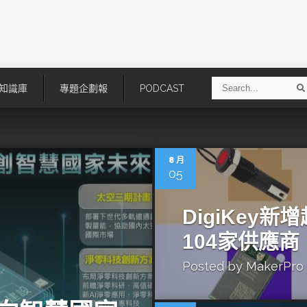
S
知識庫
專題企劃報
PODCAST
e
a
r
r
c
h
8 月
05
DigiKey新
104家供應商
Posted by
MakerPro
技
AI走向實體世界 安森美70億美
「公升級」Agentic AI方案比
元收購Synaptics布局邊緣智慧平
Apple、NVIDIA、AMD
台