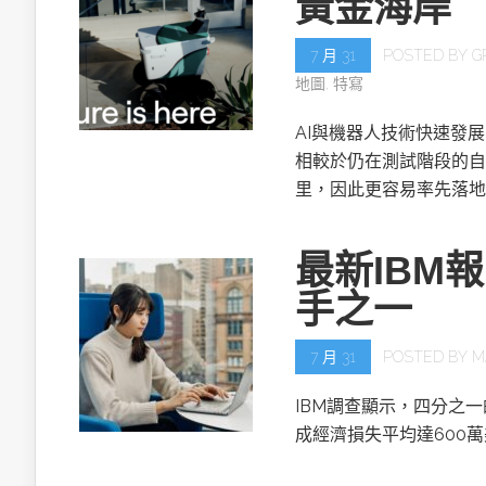
黃金海岸
7 月 31
POSTED BY
G
地圖
,
特寫
AI與機器人技術快速發
相較於仍在測試階段的自
里，因此更容易率先落地
最新IBM
手之一
7 月 31
POSTED BY
M
IBM調查顯示，四分之
成經濟損失平均達600