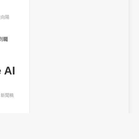
陸向陽
受到矚
AI
,
新聞稿
,
obot