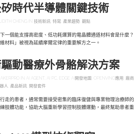
後矽時代半導體關鍵技術
UDITH CHENG
IN
技術新訊
,
特寫
,
產業趨勢
,
觀點
下一個能支撐高密度、低功耗運算的電晶體通道材料會是什麼？
維材料」被視為延續摩爾定律的重要解方之一。
術驅動醫療外骨骼解決方案
AKERPRO
IN
AI AGENT
,
AI PC
,
EDGE AI開發地圖
,
OPENVINO應用
,
廠商
器人
,
產品新訊
,
開發套件
行走的患者，通常需要接受密集的臨床復健與專業物理治療師的
練肢體功能，協助大腦重新學習控制肢體運動，最終幫助患者重