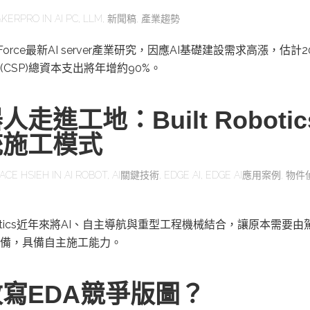
KERPRO
IN
AI PC
,
LLM
,
新聞稿
,
產業趨勢
orce最新AI server產業研究，因應AI基礎建設需求高漲，估計2
CSP)總資本支出將年增約90%。
走進工地：Built Roboti
統施工模式
ACE HSIEH
IN
AI ROBOT
,
AI關鍵技術
,
EDGE AI
,
EDGE AI應用案例
,
物件
obotics近年來將AI、自主導航與重型工程機械結合，讓原本需要
備，具備自主施工能力。
改寫EDA競爭版圖？