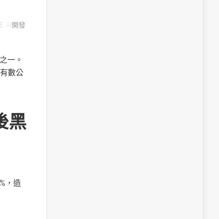
E AI開發
用之一。
有數公
後黑
%，造