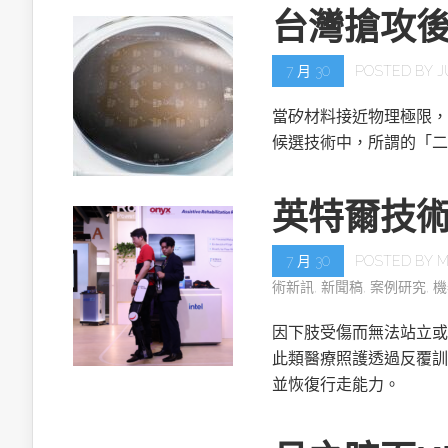
台灣搶攻
7 月 30
POSTED BY
J
當矽材料接近物理極限，
候選技術中，所謂的「二
英特爾技
7 月 30
POSTED BY
M
術新訊
,
新聞稿
,
案例研究
,
機
因下肢受傷而無法站立或
此類醫療照護透過反覆訓
並恢復行走能力。