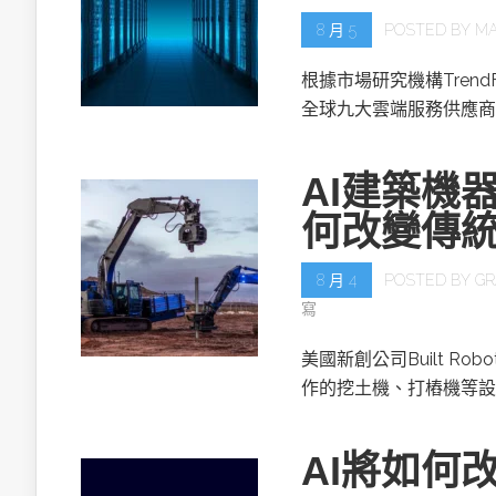
8 月 5
POSTED BY
MA
根據市場研究機構TrendF
全球九大雲端服務供應商(
AI建築機器人
何改變傳
8 月 4
POSTED BY
GR
寫
美國新創公司Built R
作的挖土機、打樁機等設
AI將如何