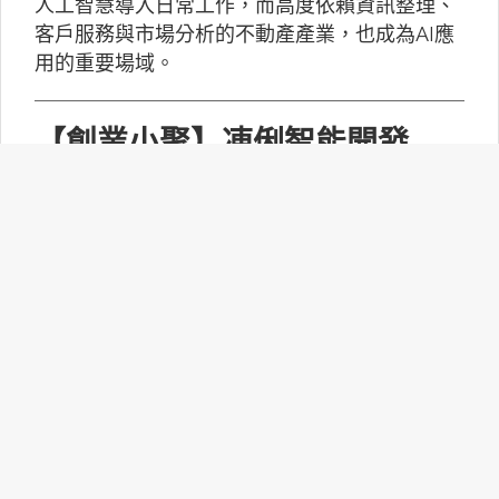
人工智慧導入日常工作，而高度依賴資訊整理、
客戶服務與市場分析的不動產產業，也成為AI應
用的重要場域。
【創業小聚】凍俐智能開發
「給手冊就會動」的工業級AI
Agent
凍俐智能提出了「賦能」的概念，不要求企業放
棄舊系統，而是透過「AI Agent」直接對既有系
統進行賦能。
台灣無人機產業如何跨越系統
整合、驗測與量產挑戰？
MakerPRO的線上社群交流會邀請到擁有21年無