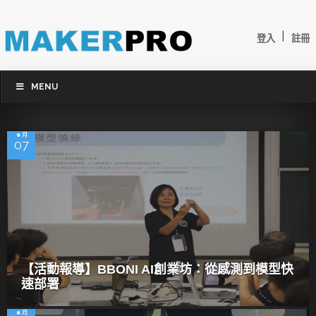
|
登入
註冊
MENU
8 月
07
【活動報導】BBONI AI創業坊：從感測到模型快
速部署
8 月