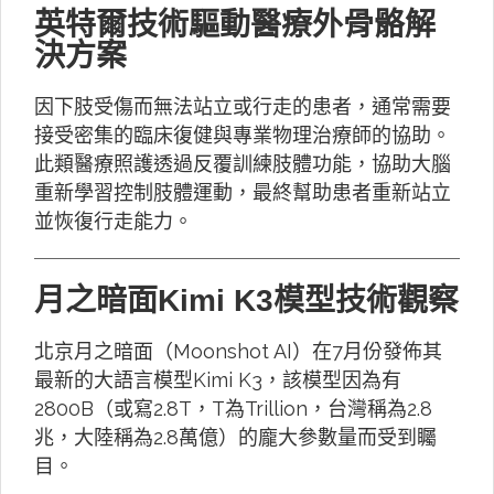
英特爾技術驅動醫療外骨骼解
決方案
因下肢受傷而無法站立或行走的患者，通常需要
接受密集的臨床復健與專業物理治療師的協助。
此類醫療照護透過反覆訓練肢體功能，協助大腦
重新學習控制肢體運動，最終幫助患者重新站立
並恢復行走能力。
月之暗面Kimi K3模型技術觀察
北京月之暗面（Moonshot AI）在7月份發佈其
最新的大語言模型Kimi K3，該模型因為有
2800B（或寫2.8T，T為Trillion，台灣稱為2.8
兆，大陸稱為2.8萬億）的龐大參數量而受到矚
目。