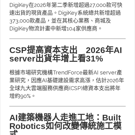
DigiKey在2026年第二季新增超過27,000款可快
速出貨的現貨產品。DigiKey系統總共新增超過
373,000款產品，並在其核心業務、商城及
DigiKey物流計畫中新增104家供應商。
CSP提高資本支出 2026年AI
server出貨年增上看31%
根據市場研究機構TrendForce最新AI server產
業研究，因應AI基礎建設需求高漲，估計2026年
全球九大雲端服務供應商(CSP)總資本支出將年
增約90%。
AI建築機器人走進工地：Built
Robotics如何改變傳統施工模
式