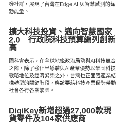
發社群，展現了台灣在Edge AI 與智慧感測的蓬
勃能量。
擴大科技投資、邁向智慧國家
2.0 行政院科技預算編列創新
高
國科會表示，在全球地緣政治局勢與AI科技競合
之際，除了強化半導體與AI產業優勢以鞏固科技
戰略地位及經濟繁榮之外，台灣也正面臨產業結
構轉型的關鍵階段，應該要藉科技產業優勢帶動
社會各行各業繁榮。
DigiKey新增超過27,000款現
貨零件及104家供應商