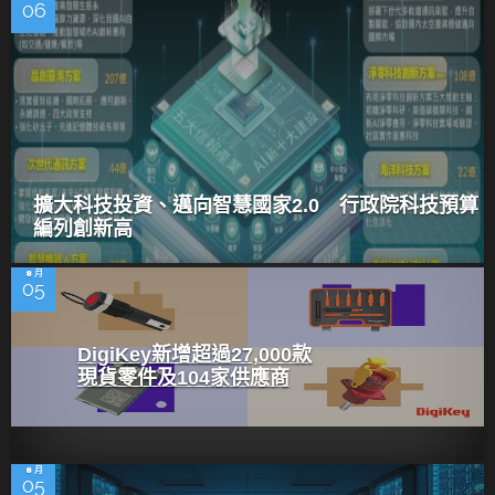
06
擴大科技投資、邁向智慧國家2.0 行政院科技預算
編列創新高
8 月
05
DigiKey新增超過27,000款
現貨零件及104家供應商
8 月
05