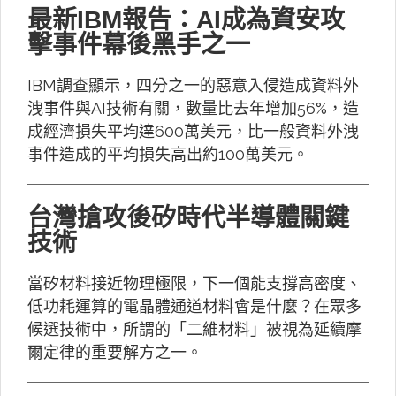
最新IBM報告：AI成為資安攻
擊事件幕後黑手之一
IBM調查顯示，四分之一的惡意入侵造成資料外
洩事件與AI技術有關，數量比去年增加56%，造
成經濟損失平均達600萬美元，比一般資料外洩
事件造成的平均損失高出約100萬美元。
台灣搶攻後矽時代半導體關鍵
技術
當矽材料接近物理極限，下一個能支撐高密度、
低功耗運算的電晶體通道材料會是什麼？在眾多
候選技術中，所謂的「二維材料」被視為延續摩
爾定律的重要解方之一。