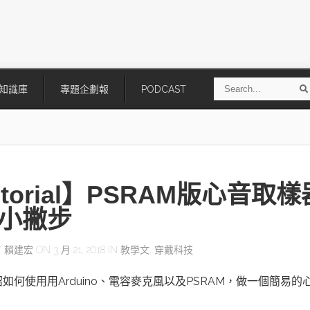
S
知識庫
專題企劃報
PODCAST
e
a
r
r
c
h
utorial】PSRAM版心音取樣
小撇步
Y
賴建宏
ON 3 月 21, 2018 IN
教學文
,
穿戴科技
技
AI走向實體世界 安森美70億美
「公升級」Agentic AI方案比
如何使用用Arduino、電容麥克風以及PSRAM，做一個簡易的
元收購Synaptics布局邊緣智慧平
Apple、NVIDIA、AMD
台