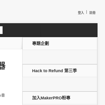
|
登入
註冊
S
e
a
c
專題企劃
h
器
Hack to Refund 第三季
較：
心音
加入MakerPRO粉專