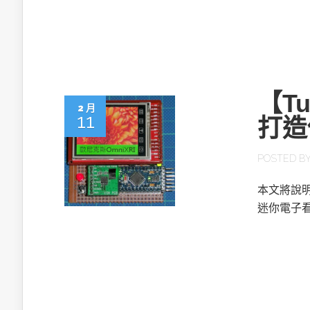
英特爾技術驅
【Tu
2 月
11
打造
推探OpenAI Codex Micro專屬
制器
POSTED B
本文將說明如
以3D感知開
迷你電子
OpenVIN