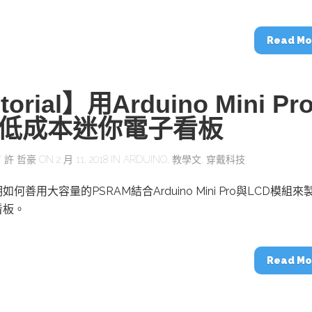
動醫療外骨骼解決方案
【活動報導】Intel攜手生態系夥伴分享E
人應用部署實戰經驗
Read Mo
torial】用Arduino Mini Pr
低成本迷你電子看板
控
創客開發板AI加速晶片觀察
TensorFlow vs. PyTorch：AI框架
之戰，誰是最佳選擇？
Y
許 哲豪
ON 2 月 11, 2018 IN
ARDUINO
,
教學文
,
穿戴科技
何善用大容量的PSRAM結合Arduino Mini Pro與LCD模組來
啟智慧機器人新時代：從深度相機到
看板。
O的邊緣智慧革命
AI Agent時代來臨：看邊緣AI如何
器人的關鍵
Read Mo