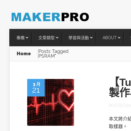
專欄
文章類型
學習與活動
ABOUT
Posts Tagged
Home
PSRAM"
【T
3 月
21
製作
POSTED B
台灣搶攻後矽時代半導體關鍵
本文將介紹
術
取樣器。