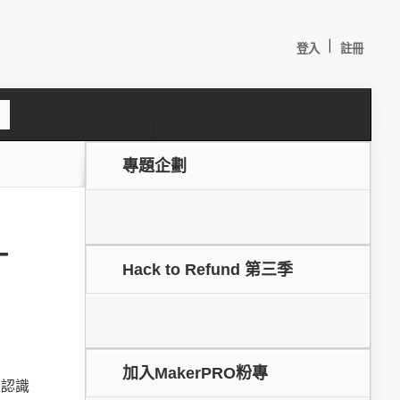
|
登入
註冊
S
e
a
c
專題企劃
h
–
Hack to Refund 第三季
較：
加入MakerPRO粉專
家認識