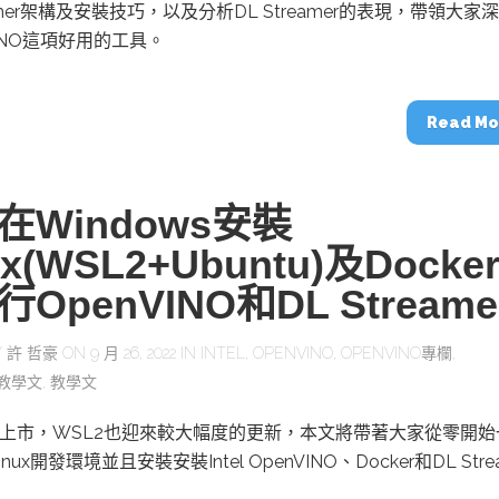
動醫療外骨骼解決方案
【活動報導】Intel攜手生態系夥伴分享E
eamer架構及安裝技巧，以及分析DL Streamer的表現，帶領大家
人應用部署實戰經驗
VINO這項好用的工具。
Read Mo
控
創客開發板AI加速晶片觀察
在Windows安裝
TensorFlow vs. PyTorch：AI框架
之戰，誰是最佳選擇？
ux(WSL2+Ubuntu)及Docke
OpenVINO和DL Streame
啟智慧機器人新時代：從深度相機到
O的邊緣智慧革命
AI Agent時代來臨：看邊緣AI如何
Y
許 哲豪
ON 9 月 26, 2022 IN
INTEL
,
OPENVINO
,
OPENVINO專欄
,
器人的關鍵
O教學文
,
教學文
11上市，WSL2也迎來較大幅度的更新，本文將帶著大家從零開始
ux開發環境並且安裝安裝Intel OpenVINO、Docker和DL Stre
。