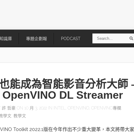
S
知識庫
專題企劃報
PODCAST
e
a
r
r
c
h
也能成為智能影音分析大師 
l OpenVINO DL Streamer
Y
許 哲豪
ON 10 月 3, 2022 IN
INTEL
,
OPENVINO
,
OPENVINO專欄
,
O教學文
,
教學文
技
AI走向實體世界 安森美70億美
「公升級」Agentic AI方案比
元收購Synaptics布局邊緣智慧平
Apple、NVIDIA、AMD
台
OpenVINO Toolkit 2022.1版在今年作出不少重大變革，本文將帶大