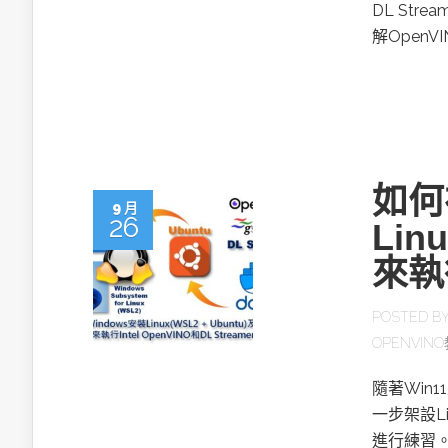
英特爾技術驅
DL Str
解Open
推探OpenAI Codex Micro專屬
如何
制器
9 月
26
Lin
來執行
以3D感知開
OpenVIN
POSTED B
OPENVIN
隨著Win
一步架設Lin
進行練習