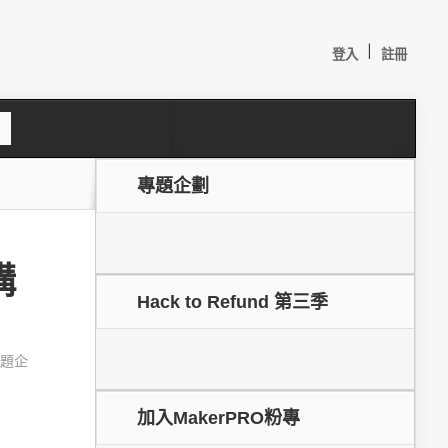
|
登入
註冊
S
e
a
c
專題企劃
h
構
Hack to Refund 第三季
題企
較：
加入MakerPRO粉專