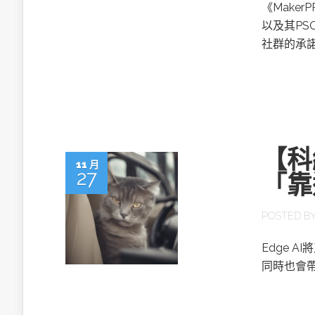
英特爾技術驅
《Make
以及其PS
社群的承
推探OpenAI Codex Micro專屬
制器
【科
11 月
27
「靠
以3D感知開
POSTED B
OpenVIN
Edge 
同時也會