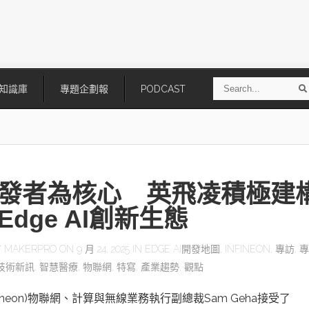
S
知識庫
專題企劃報
PODCAST
e
a
r
r
c
h
發者為核心 英飛凌積極建
Edge AI創新生態
Y
MAKERPRO
ON 9 月 24, 2025 IN
EDGE AI開發地圖
,
INFINEON
,
專訪
,
專
技術新訊
,
智慧醫療
,
物聯網
,
特寫
,
產業趨勢
,
觀點
技
AI走向實體世界 安森美70億美
「公升級」Agentic AI方案比
元收購Synaptics布局邊緣智慧平
Apple、NVIDIA、AMD
台
fineon)物聯網、計算與無線業務執行副總裁Sam Geha接受了