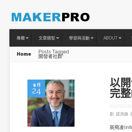
專欄
文章類型
學習與活動
ABOUT
Posts Tagged
Home
開發者社群"
以開
9 月
24
完整
POSTED B
劃
,
感測器
,
台灣搶攻後矽時代半導體關鍵
術
英飛凌(In