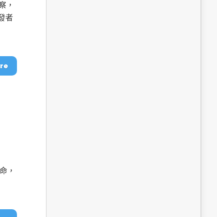
dge AI機器
OpenVINO×ExecuTorch：解鎖英特爾架構AI PC模型
觀察，
推論效能新境界
發者
re
成為驅動智慧機
讓生成式AI應用在Intel架構系統本地端高效率運作
的訣竅
生命，