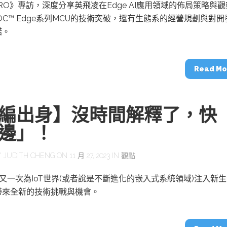
動醫療外骨骼解決方案
【活動報導】Intel攜手生態系夥伴分享E
rPRO》專訪，深度分享英飛凌在Edge AI應用領域的佈局策略與
人應用部署實戰經驗
OC™ Edge系列MCU的技術突破，還有生態系的經營規劃與對開
諾。
Read Mo
控
創客開發板AI加速晶片觀察
TensorFlow vs. PyTorch：AI框架
編出身】沒時間解釋了，快
之戰，誰是最佳選擇？
邊」！
啟智慧機器人新時代：從深度相機到
Y
JUDITH CHENG
ON 11 月 27, 2023 IN
觀點
O的邊緣智慧革命
AI Agent時代來臨：看邊緣AI如何
器人的關鍵
AI將又一次為IoT世界(或者說是不斷進化的嵌入式系統領域)注入新
帶來全新的技術挑戰與機會。