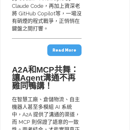
Claude Code，再加上資深老
將 GitHub Copilot等，一場沒
有硝煙的程式戰爭，正悄悄在
鍵盤之間打響。
Read More
A2A和MCP共舞：
讓Agent溝通不再
雞同鴨講！
在智慧工廠、倉儲物流、自主
機器人甚至多模組 AI 系統
中，A2A 提供了溝通的渠道，
而 MCP 則保證了語意的一致
性。兩者結合，才能實現真正