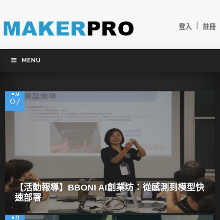
|
登入
註冊
MENU
8 月
07
【活動報導】BBONI AI創業坊：從感測到模型快
速部署
8 月