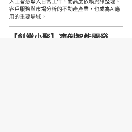
人工智慧導入日常工作，而高度依賴資訊整理、
客戶服務與市場分析的不動產產業，也成為AI應
用的重要場域。
【創業小聚】凍俐智能開發
「給手冊就會動」的工業級AI
Agent
凍俐智能提出了「賦能」的概念，不要求企業放
棄舊系統，而是透過「AI Agent」直接對既有系
統進行賦能。
台灣無人機產業如何跨越系統
整合、驗測與量產挑戰？
MakerPRO的線上社群交流會邀請到擁有21年無