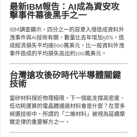
最新IBM報告：AI成為資安攻
擊事件幕後黑手之一
IBM調查顯示，四分之一的惡意入侵造成資料外
洩事件與AI技術有關，數量比去年增加56%，造
成經濟損失平均達600萬美元，比一般資料外洩
事件造成的平均損失高出約100萬美元。
台灣搶攻後矽時代半導體關鍵
技術
當矽材料接近物理極限，下一個能支撐高密度、
低功耗運算的電晶體通道材料會是什麼？在眾多
候選技術中，所謂的「二維材料」被視為延續摩
爾定律的重要解方之一。