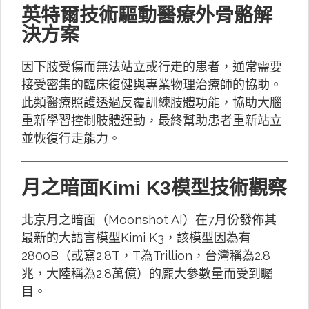
英特爾技術驅動醫療外骨骼解
決方案
因下肢受傷而無法站立或行走的患者，通常需要
接受密集的臨床復健與專業物理治療師的協助。
此類醫療照護透過反覆訓練肢體功能，協助大腦
重新學習控制肢體運動，最終幫助患者重新站立
並恢復行走能力。
月之暗面Kimi K3模型技術觀察
北京月之暗面（Moonshot AI）在7月份發佈其
最新的大語言模型Kimi K3，該模型因為有
2800B（或寫2.8T，T為Trillion，台灣稱為2.8
兆，大陸稱為2.8萬億）的龐大參數量而受到矚
目。