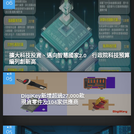
06
擴大科技投資、邁向智慧國家2.0 行政院科技預算
編列創新高
8 月
05
DigiKey新增超過27,000款
現貨零件及104家供應商
8 月
05