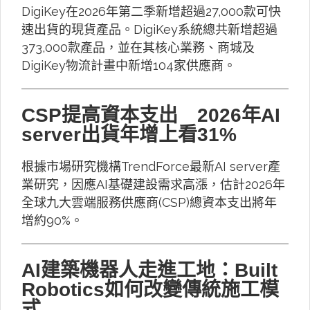
DigiKey在2026年第二季新增超過27,000款可快
速出貨的現貨產品。DigiKey系統總共新增超過
373,000款產品，並在其核心業務、商城及
DigiKey物流計畫中新增104家供應商。
CSP提高資本支出 2026年AI
server出貨年增上看31%
根據市場研究機構TrendForce最新AI server產
業研究，因應AI基礎建設需求高漲，估計2026年
全球九大雲端服務供應商(CSP)總資本支出將年
增約90%。
AI建築機器人走進工地：Built
Robotics如何改變傳統施工模
式