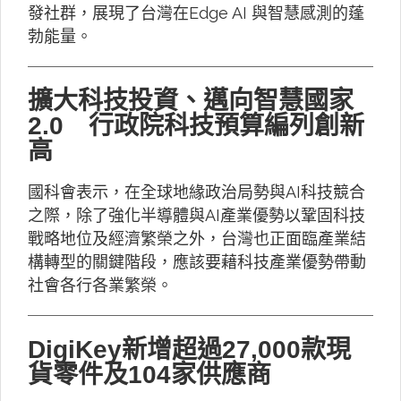
發社群，展現了台灣在Edge AI 與智慧感測的蓬
勃能量。
擴大科技投資、邁向智慧國家
2.0 行政院科技預算編列創新
高
國科會表示，在全球地緣政治局勢與AI科技競合
之際，除了強化半導體與AI產業優勢以鞏固科技
戰略地位及經濟繁榮之外，台灣也正面臨產業結
構轉型的關鍵階段，應該要藉科技產業優勢帶動
社會各行各業繁榮。
DigiKey新增超過27,000款現
貨零件及104家供應商