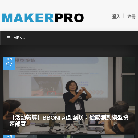
|
登入
註冊
MENU
8 月
07
【活動報導】BBONI AI創業坊：從感測到模型快
速部署
8 月