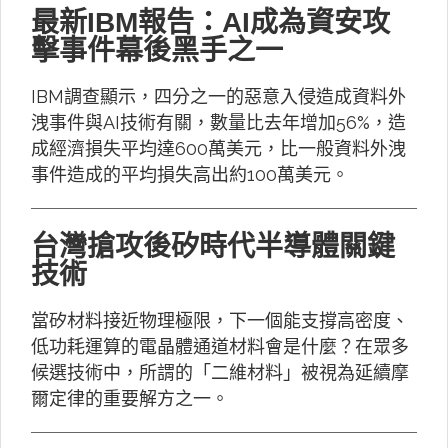
最新IBM報告：AI成為資安攻
擊事件幕後黑手之一
IBM調查顯示，四分之一的惡意入侵造成資料外
洩事件與AI技術有關，數量比去年增加56%，造
成經濟損失平均達600萬美元，比一般資料外洩
事件造成的平均損失高出約100萬美元。
台灣搶攻後矽時代半導體關鍵
技術
當矽材料接近物理極限，下一個能支撐高密度、
低功耗運算的電晶體通道材料會是什麼？在眾多
候選技術中，所謂的「二維材料」被視為延續摩
爾定律的重要解方之一。