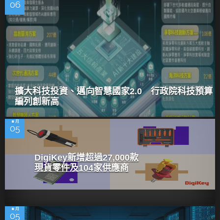
06
擴大科技投資、邁向智慧國家2.0 行政院科技預算
編列創新高
8 月
05
DigiKey新增超過27,000款
現貨零件及104家供應商
8 月
05