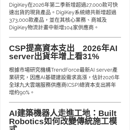
DigiKey在2026年第二季新增超過27,000款可快
速出貨的現貨產品。DigiKey系統總共新增超過
373,000款產品，並在其核心業務、商城及
DigiKey物流計畫中新增104家供應商。
CSP提高資本支出 2026年AI
server出貨年增上看31%
根據市場研究機構TrendForce最新AI server產
業研究，因應AI基礎建設需求高漲，估計2026年
全球九大雲端服務供應商(CSP)總資本支出將年
增約90%。
AI建築機器人走進工地：Built
Robotics如何改變傳統施工模
式