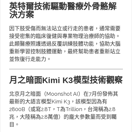
英特爾技術驅動醫療外骨骼解
決方案
因下肢受傷而無法站立或行走的患者，通常需要
接受密集的臨床復健與專業物理治療師的協助。
此類醫療照護透過反覆訓練肢體功能，協助大腦
重新學習控制肢體運動，最終幫助患者重新站立
並恢復行走能力。
月之暗面Kimi K3模型技術觀察
北京月之暗面（Moonshot AI）在7月份發佈其
最新的大語言模型Kimi K3，該模型因為有
2800B（或寫2.8T，T為Trillion，台灣稱為2.8
兆，大陸稱為2.8萬億）的龐大參數量而受到矚
目。