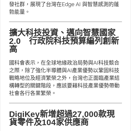
發社群，展現了台灣在Edge AI 與智慧感測的蓬
勃能量。
擴大科技投資、邁向智慧國家
2.0 行政院科技預算編列創新
高
國科會表示，在全球地緣政治局勢與AI科技競合
之際，除了強化半導體與AI產業優勢以鞏固科技
戰略地位及經濟繁榮之外，台灣也正面臨產業結
構轉型的關鍵階段，應該要藉科技產業優勢帶動
社會各行各業繁榮。
DigiKey新增超過27,000款現
貨零件及104家供應商