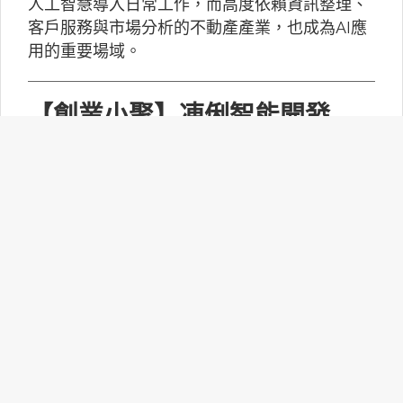
人工智慧導入日常工作，而高度依賴資訊整理、
客戶服務與市場分析的不動產產業，也成為AI應
用的重要場域。
【創業小聚】凍俐智能開發
「給手冊就會動」的工業級AI
Agent
凍俐智能提出了「賦能」的概念，不要求企業放
棄舊系統，而是透過「AI Agent」直接對既有系
統進行賦能。
台灣無人機產業如何跨越系統
整合、驗測與量產挑戰？
MakerPRO的線上社群交流會邀請到擁有21年無