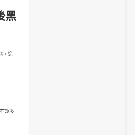
後黑
%，造
在眾多