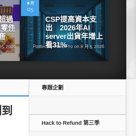
dge AI機器
OpenVINO×ExecuTorch：解鎖英特爾架構AI PC模型
8 月
推論效能新境界
05
增超過
CSP提高資本支
貨零件
出 2026年AI
商
server出貨年增上
看31%
 5, 2026
Posted by
MakerPro
on 8 月 5, 2026
專題企劃
成為驅動智慧機
讓生成式AI應用在Intel架構系統本地端高效率運作
的訣竅
測到
Hack to Refund 第三季