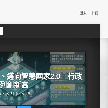
|
登入
註冊
S
e
a
c
h
、邁向智慧國家2.0 行政
列創新高
on 8 月 6, 2026
較：