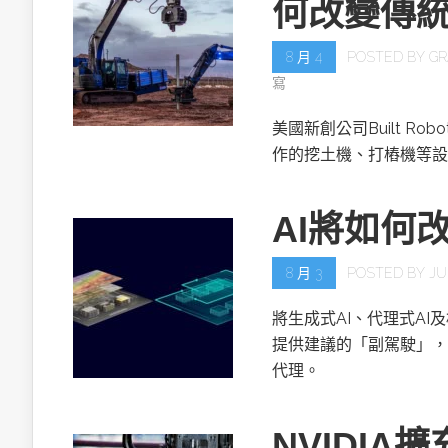
何改變傳
8 月 4
POSTED BY
GR
寫
美國新創公司Built R
作的挖土機、打樁機等設
AI將如何
8 月 3
POSTED BY
JU
將生成式AI、代理式AI
提供建議的「副駕駛」，
代理。
NVIDIA擴