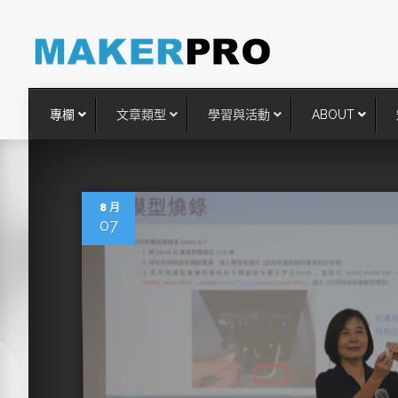
專欄
文章類型
學習與活動
ABOUT
8 月
07
台灣搶攻後矽時代半導體關鍵
術