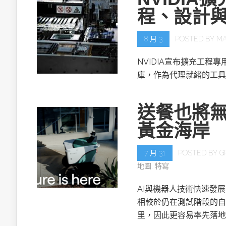
程、設計
8 月 3
POSTED BY
MA
NVIDIA宣布擴充工程專用的NV
庫，作為代理就緒的工具
送餐也將無
黃金海岸
7 月 31
POSTED BY
G
地圖
,
特寫
AI與機器人技術快速發
相較於仍在測試階段的自
里，因此更容易率先落地