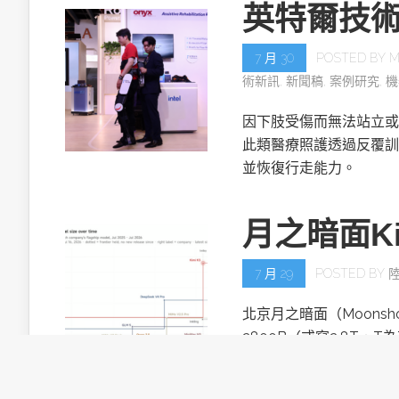
英特爾技
7 月 30
POSTED BY
M
術新訊
,
新聞稿
,
案例研究
,
機
因下肢受傷而無法站立或
此類醫療照護透過反覆訓
並恢復行走能力。
月之暗面Ki
7 月 29
POSTED BY
北京月之暗面（Moonsh
2800B（或寫2.8T，T
目。