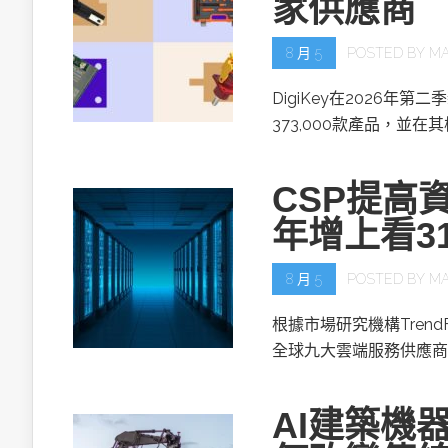
家供應商
8 月 5
POSTED BY
MA
DigiKey在2026年第
373,000款產品，並在
CSP提高資
年增上看3
8 月 5
POSTED BY
MA
根據市場研究機構TrendF
全球九大雲端服務供應商(
AI建築機器人