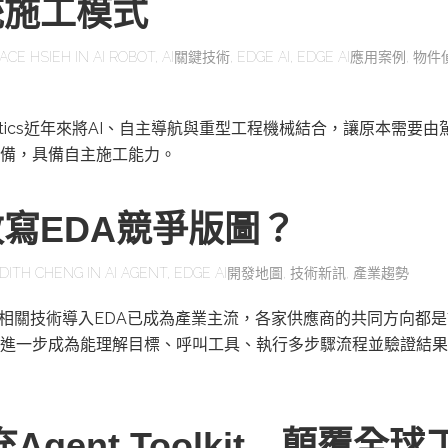
統施工模式
ACE HSIEH
IN
AI ROBOT
,
AI關鍵技術
,
EDGE AI
,
EDGE AI應用案例
,
物件
obotics近年來將AI、自主導航與重型工程機械結合，讓原本需要
備，具備自主施工能力。
改寫EDA競爭版圖？
DITH CHENG
IN
AI AGENT
,
EDGE AI開發地圖
,
技術新訊
,
產業趨勢
及相關技術導入EDA已成為產業主流，各家供應商的共同方向都是
進一步成為能理解目標、呼叫工具、執行多步驟流程並驗證結果
充Agent Toolkit 顛覆全球