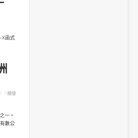
A-X函式
洲
E AI開發
用之一。
有數公