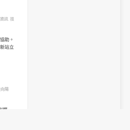
資訊
,
技
協助。
新站立
陸向陽
受到矚