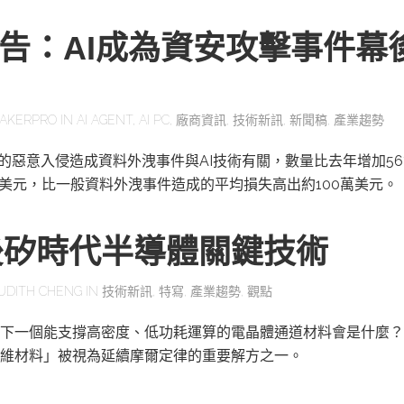
報告：AI成為資安攻擊事件幕
AKERPRO
IN
AI AGENT
,
AI PC
,
廠商資訊
,
技術新訊
,
新聞稿
,
產業趨勢
一的惡意入侵造成資料外洩事件與AI技術有關，數量比去年增加56
萬美元，比一般資料外洩事件造成的平均損失高出約100萬美元。
後矽時代半導體關鍵技術
UDITH CHENG
IN
技術新訊
,
特寫
,
產業趨勢
,
觀點
下一個能支撐高密度、低功耗運算的電晶體通道材料會是什麼？
維材料」被視為延續摩爾定律的重要解方之一。