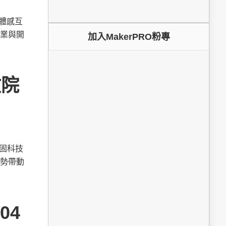
為體感互
業與開
加入MakerPRO粉專
政院
鞏固科技
勢帶動
04