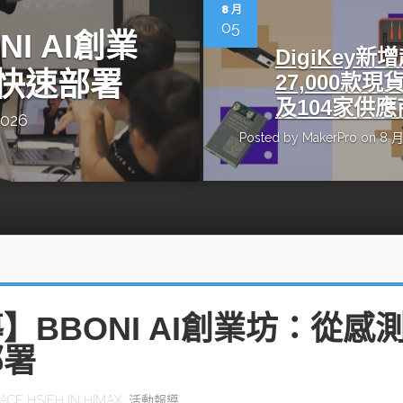
動醫療外骨骼解決方案
【活動報導】Intel攜手生態系夥伴分享E
8 月
人應用部署實戰經驗
05
I AI創業
DigiKey新
快速部署
27,000款現
及104家供應
2026
Posted by
MakerPro
on 8 月
控
創客開發板AI加速晶片觀察
TensorFlow vs. PyTorch：AI框架
之戰，誰是最佳選擇？
啟智慧機器人新時代：從深度相機到
O的邊緣智慧革命
AI Agent時代來臨：看邊緣AI如何
器人的關鍵
】BBONI AI創業坊：從感
部署
ACE HSIEH
IN
HIMAX
,
活動報導