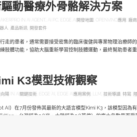
術驅動醫療外骨骼解決方案
AKERPRO
IN
AI AGENT
,
AI PC
,
EDGE AI開發地圖
,
OPENVINO應用
,
廠商
器人
,
產品新訊
,
開發套件
行走的患者，通常需要接受密集的臨床復健與專業物理治療師的
練肢體功能，協助大腦重新學習控制肢體運動，最終幫助患者重
mi K3模型技術觀察
陸向陽
IN
AI關鍵技術
,
EDGE AI
,
EDGE AI應用案例
,
LLM
,
技術導讀
,
特寫
,
ot AI）在7月份發佈其最新的大語言模型Kimi K3，該模型因為有
為Trillion，台灣稱為2.8兆，大陸稱為2.8萬億）的龐大參數量而