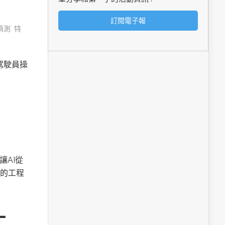
偵測
,
特
由駕駛員操
讓AI從
的工程
工