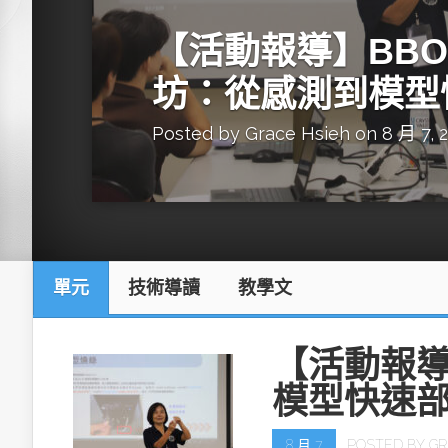
英特爾技術驅
【活動報導】BBON
坊：從感測到模型
Posted by
Grace Hsieh
on 8 月 7, 
推探OpenAI Codex Micro專屬
制器
單元
技術導讀
教學文
以3D感知開
OpenVIN
【活動報導
模型快速
8 月 7
POSTED BY
GR