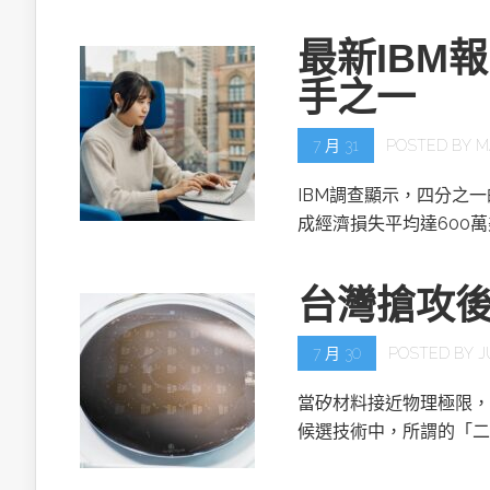
最新IBM
手之一
7 月 31
POSTED BY
M
IBM調查顯示，四分之
成經濟損失平均達600
台灣搶攻
7 月 30
POSTED BY
J
當矽材料接近物理極限，
候選技術中，所謂的「二