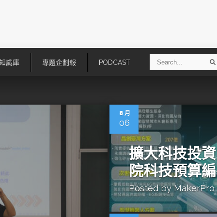
S
知識庫
專題企劃報
PODCAST
e
a
r
r
c
h
8 月
06
擴大科技投資
院科技預算編
Posted by
MakerPro
技
AI走向實體世界 安森美70億美
「公升級」Agentic AI方案比
元收購Synaptics布局邊緣智慧平
Apple、NVIDIA、AMD
台