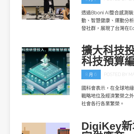
透過Bboni AI整合
動、智慧健康、運動分析
發社群，展現了台灣在Ed
擴大科技投
科技預算
8 月 6
POSTED BY
M
國科會表示，在全球地緣
戰略地位及經濟繁榮之外
社會各行各業繁榮。
DigiKe