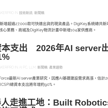
KERPRO
IN
技術新訊
,
新聞稿
二季新增超過27,000款可快速出貨的現貨產品。DigiKey系統總共
其核心業務、商城及DigiKey物流計畫中新增104家供應商。
本支出 2026年AI server
1%
KERPRO
IN
AI PC
,
LLM
,
新聞稿
,
產業趨勢
orce最新AI server產業研究，因應AI基礎建設需求高漲，估計2
CSP)總資本支出將年增約90%。
走進工地：Built Roboti