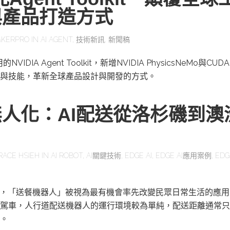
與產品打造方式
KERPRO
IN
AI AGENT
,
技術新訊
,
新聞稿
IDIA Agent Toolkit，新增NVIDIA PhysicsNeMo與CUD
與技能，革新全球產品設計與開發的方式。
人化：AI配送從洛杉磯到澳
RACE HSIEH
IN
AI ROBOT
,
AI關鍵技術
,
EDGE AI
,
EDGE AI應用案例
,
EDG
展，「送餐機器人」被視為最有機會率先改變民眾日常生活的應
駕車，人行道配送機器人的運行環境較為單純，配送距離通常只
。