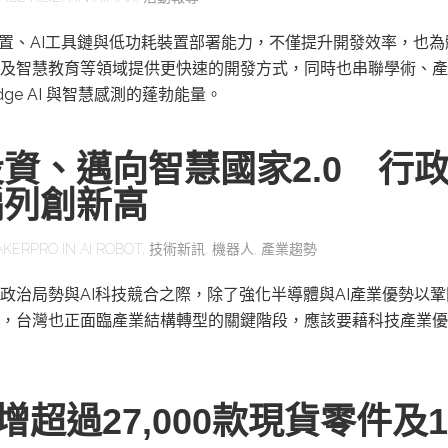
感測裝置、AI工具鏈與低功耗裝置部署能力，不僅提升開發效率，也
及智慧教育等領域提供更快速的開發方式，同時也串聯學術、產
ge AI 與智慧感測的蓬勃能量。
資、邁向智慧國家2.0 行
編列創新高
AKERPRO
IN
AI ROBOT
,
技術新訊
,
機器人
,
產業趨勢
政治局勢與AI科技競合之際，除了強化半導體與AI產業優勢以
，台灣也正面臨產業結構轉型的關鍵階段，應該要藉科技產業優
y新增超過27,000款現貨零件及1