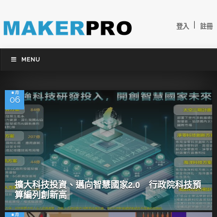
|
登入
註冊
MENU
8 月
06
擴大科技投資、邁向智慧國家2.0 行政院科技預
算編列創新高
8 月