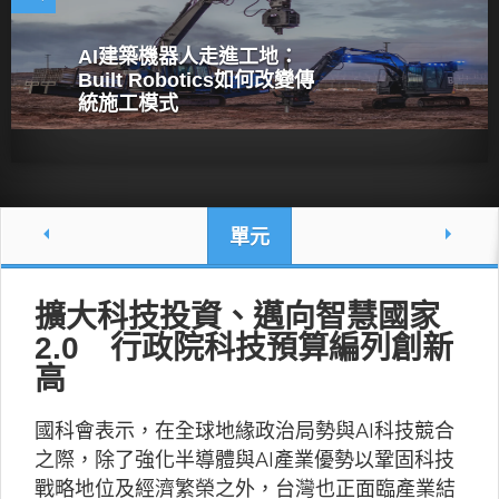
AI建築機器人走進工地：
Built Robotics如何改變傳
統施工模式
單元
擴大科技投資、邁向智慧國家
2.0 行政院科技預算編列創新
高
國科會表示，在全球地緣政治局勢與AI科技競合
之際，除了強化半導體與AI產業優勢以鞏固科技
戰略地位及經濟繁榮之外，台灣也正面臨產業結