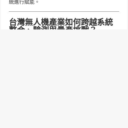
統進行賦能。
台灣無人機產業如何跨越系統
整合、驗測與量產挑戰？
MakerPRO的線上社群交流會邀請到擁有21年無
人機系統開發經驗、曾參與超過240次政府委託
任務的UAV無人機任務規劃與安全討論群站長林
永仁深入探討「台灣無人機供應鏈基礎與產業布
局：從關鍵技術、任務安全到國防自主」。
打造更靈活的智慧家庭體驗：
Matter 1.6功能升級！
連接標準聯盟(CSA)正式推出Matter 1.6技術規
範，此次並沒有新增裝置類型，而是聚焦功能升