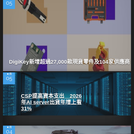
05
DigiKey新增超過27,000款現貨零件及104家供應商
8 月
05
CSP提高資本支出 2026
年AI server出貨年增上看
31%
8 月
04