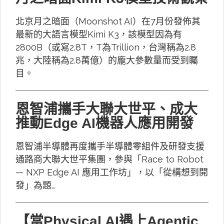
北京月之暗面（Moonshot AI）在7月份發佈其
最新的大語言模型Kimi K3，該模型因為有
2800B（或寫2.8T，T為Trillion，台灣稱為2.8
兆，大陸稱為2.8萬億）的龐大參數量而受到矚
目。
恩智浦攜手大聯大世平、成大
推動Edge AI機器人應用開發
恩智浦半導體再度攜手半導體零組件及研發支援
通路商大聯大世平集團，參與「Race to Robot
— NXP Edge AI 應用工作坊」，以「從構想到開
發」為題…
【當Physical AI遇上Agentic