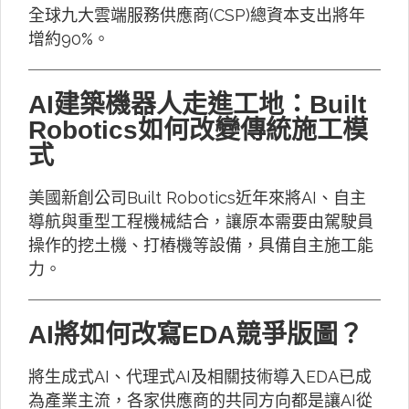
全球九大雲端服務供應商(CSP)總資本支出將年
增約90%。
AI建築機器人走進工地：Built
Robotics如何改變傳統施工模
式
美國新創公司Built Robotics近年來將AI、自主
導航與重型工程機械結合，讓原本需要由駕駛員
操作的挖土機、打樁機等設備，具備自主施工能
力。
AI將如何改寫EDA競爭版圖？
將生成式AI、代理式AI及相關技術導入EDA已成
為產業主流，各家供應商的共同方向都是讓AI從