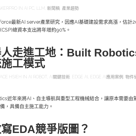
KERPRO
IN
AI PC
,
LLM
,
新聞稿
,
產業趨勢
orce最新AI server產業研究，因應AI基礎建設需求高漲，估計2
CSP)總資本支出將年增約90%。
走進工地：Built Roboti
統施工模式
ACE HSIEH
IN
AI ROBOT
,
AI關鍵技術
,
EDGE AI
,
EDGE AI應用案例
,
物件
obotics近年來將AI、自主導航與重型工程機械結合，讓原本需要
備，具備自主施工能力。
改寫EDA競爭版圖？