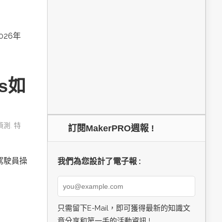
026年
cs如
偵測
,
特
訂閱MakerPRO週報 !
由駕駛員操
我們為您設計了電子報 :
只需留下E-Mail，即可獲得最新的知識文
章分享和第一手的活動資訊 !