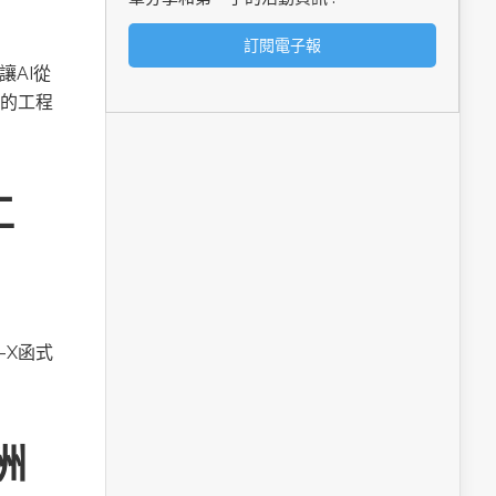
讓AI從
的工程
工
A-X函式
洲