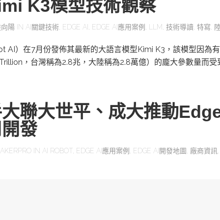
mi K3模型技術觀察
陸向陽
IN
AI關鍵技術
,
EDGE AI
,
EDGE AI應用案例
,
LLM
,
技術導讀
,
特寫
,
ot AI）在7月份發佈其最新的大語言模型Kimi K3，該模型因為有
為Trillion，台灣稱為2.8兆，大陸稱為2.8萬億）的龐大參數量而
大聯大世平、成大推動Edge 
用開發
AKERPRO
IN
AI ROBOT
,
EDGE AI應用案例
,
EDGE AI開發地圖
,
廠商資訊
體零組件及研發支援通路商大聯大世平集團，參與「Race to R
應用工作坊」，以「從構想到開發」為題…