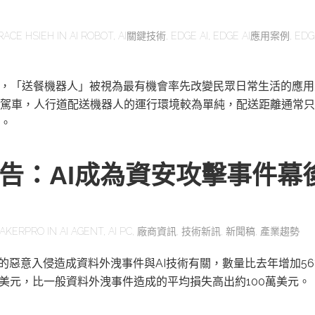
RACE HSIEH
IN
AI ROBOT
,
AI關鍵技術
,
EDGE AI
,
EDGE AI應用案例
,
EDG
展，「送餐機器人」被視為最有機會率先改變民眾日常生活的應
駕車，人行道配送機器人的運行環境較為單純，配送距離通常只
。
報告：AI成為資安攻擊事件幕
AKERPRO
IN
AI AGENT
,
AI PC
,
廠商資訊
,
技術新訊
,
新聞稿
,
產業趨勢
一的惡意入侵造成資料外洩事件與AI技術有關，數量比去年增加56
萬美元，比一般資料外洩事件造成的平均損失高出約100萬美元。