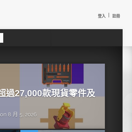
|
登入
註冊
S
e
a
c
h
增超過27,000款現貨零件及
on 8 月 5, 2026
較：