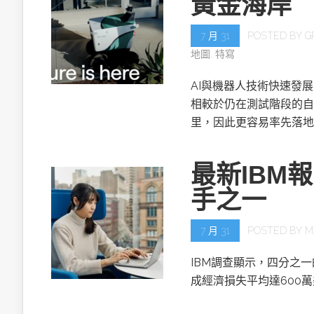
黃金海岸
7 月 31
POSTED BY
G
地圖
,
特寫
AI與機器人技術快速發
相較於仍在測試階段的自
里，因此更容易率先落地
最新IBM
手之一
7 月 31
POSTED BY
M
IBM調查顯示，四分之
成經濟損失平均達600