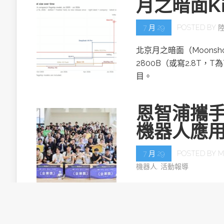
月之暗面Ki
7 月 29
POSTED BY
北京月之暗面（Moonsh
2800B（或寫2.8T，T
目。
恩智浦攜手
機器人應
7 月 29
POSTED BY
M
機器人
,
活動報導
恩智浦半導體再度攜手半導
— NXP Edge AI 