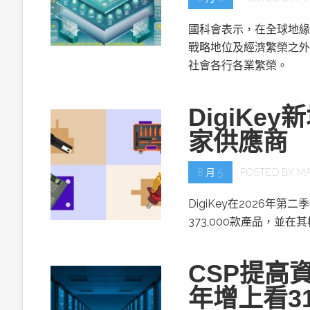
國科會表示，在全球地緣
戰略地位及經濟繁榮之外
社會各行各業繁榮。
DigiKe
家供應商
8 月 5
POSTED BY
MA
DigiKey在2026年第
373,000款產品，並在
CSP提高資
年增上看3