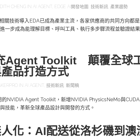
DITH CHENG
IN
AI AGENT
,
EDGE AI開發地圖
,
技術新訊
,
產業趨勢
及相關技術導入EDA已成為產業主流，各家供應商的共同方向都是
進一步成為能理解目標、呼叫工具、執行多步驟流程並驗證結果
充Agent Toolkit 顛覆全球
與產品打造方式
KERPRO
IN
AI AGENT
,
技術新訊
,
新聞稿
IDIA Agent Toolkit，新增NVIDIA PhysicsNeMo與CUD
與技能，革新全球產品設計與開發的方式。
人化：AI配送從洛杉磯到澳