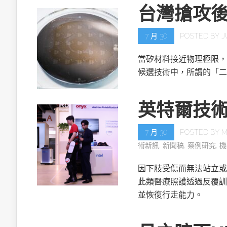
台灣搶攻
7 月 30
POSTED BY
J
當矽材料接近物理極限，
候選技術中，所謂的「二
英特爾技
7 月 30
POSTED BY
M
術新訊
,
新聞稿
,
案例研究
,
機
因下肢受傷而無法站立或
此類醫療照護透過反覆訓
並恢復行走能力。