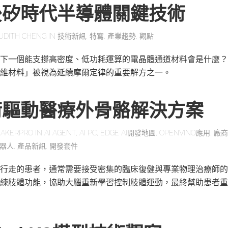
後矽時代半導體關鍵技術
UDITH CHENG
IN
技術新訊
,
特寫
,
產業趨勢
,
觀點
下一個能支撐高密度、低功耗運算的電晶體通道材料會是什麼？
維材料」被視為延續摩爾定律的重要解方之一。
術驅動醫療外骨骼解決方案
AKERPRO
IN
AI AGENT
,
AI PC
,
EDGE AI開發地圖
,
OPENVINO應用
,
廠商
器人
,
產品新訊
,
開發套件
行走的患者，通常需要接受密集的臨床復健與專業物理治療師的
練肢體功能，協助大腦重新學習控制肢體運動，最終幫助患者重