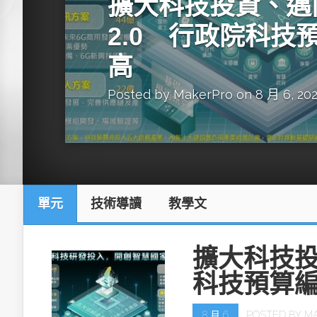
擴大科技投資、邁
英特爾技術驅
2.0 行政院科技
高
Posted by
MakerPro
on 8 月 6, 20
推探OpenAI Codex Micro專屬
制器
單元
技術導讀
教學文
以3D感知開
OpenVIN
擴大科技投
科技預算
8 月 6
POSTED BY
M