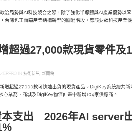
政治局勢與AI科技競合之際，除了強化半導體與AI產業優勢以
，台灣也正面臨產業結構轉型的關鍵階段，應該要藉科技產業優
y新增超過27,000款現貨零件及1
KERPRO
IN
技術新訊
,
新聞稿
二季新增超過27,000款可快速出貨的現貨產品。DigiKey系統總共
其核心業務、商城及DigiKey物流計畫中新增104家供應商。
本支出 2026年AI server
1%