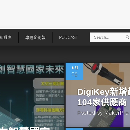
S
知識庫
專題企劃報
PODCAST
e
a
r
r
c
h
8 月
05
DigiKey新
104家供應商
Posted by
MakerPro
技
AI走向實體世界 安森美70億美
「公升級」Agentic AI方案比
元收購Synaptics布局邊緣智慧平
Apple、NVIDIA、AMD
台