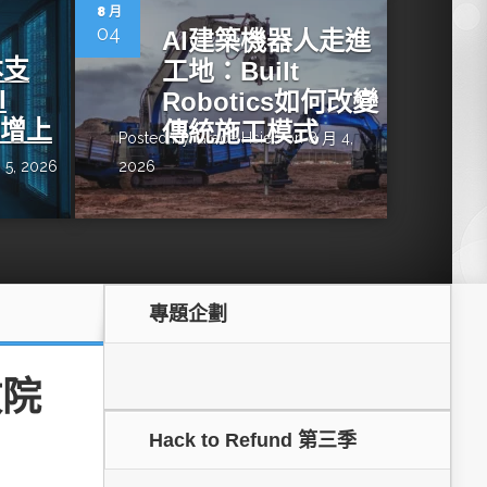
dge AI機器
OpenVINO×ExecuTorch：解鎖英特爾架構AI PC模型
8 月
推論效能新境界
04
AI建築機器人走進
本支
工地：Built
I
Robotics如何改變
年增上
傳統施工模式
Posted by
Grace Hsieh
on 8 月 4,
 5, 2026
2026
專題企劃
成為驅動智慧機
讓生成式AI應用在Intel架構系統本地端高效率運作
的訣竅
政院
Hack to Refund 第三季