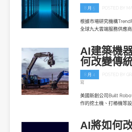
8 月 5
POSTED BY
MA
根據市場研究機構TrendF
全球九大雲端服務供應商(
AI建築機器人
何改變傳
8 月 4
POSTED BY
GR
寫
美國新創公司Built R
作的挖土機、打樁機等設
AI將如何