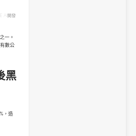
E AI開發
用之一。
有數公
後黑
%，造