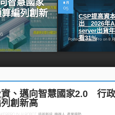
向智慧國家
動醫療外骨骼解決方案
【活動報導】Intel攜手生態系夥伴分享E
8 月
人應用部署實戰經驗
05
預算編列創新
CSP提高資
出 2026年A
server出貨
26
看31%
Posted by
MakerPro
on 8 月
控
創客開發板AI加速晶片觀察
TensorFlow vs. PyTorch：AI框架
之戰，誰是最佳選擇？
啟智慧機器人新時代：從深度相機到
O的邊緣智慧革命
AI Agent時代來臨：看邊緣AI如何
器人的關鍵
資、邁向智慧國家2.0 行
編列創新高
AKERPRO
IN
AI ROBOT
,
技術新訊
,
機器人
,
產業趨勢