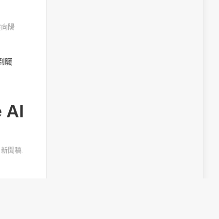
陸向陽
受到矚
AI
,
新聞稿
,
obot