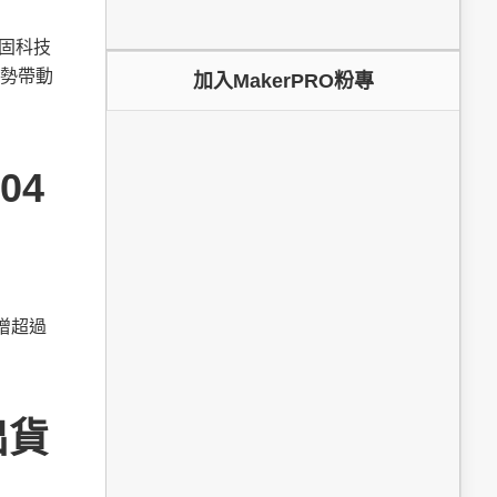
鞏固科技
勢帶動
加入MakerPRO粉專
04
新增超過
出貨