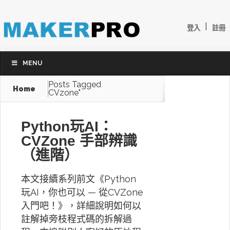
|
登入
註冊
MENU
Posts Tagged
Home
CVzone"
Python玩AI：
CVZone 手部辨識
（進階）
本文接續系列前文《Python
玩AI，你也可以 — 從CVZone
入門吧！》，詳細說明如何以
註解掉旁枝程式碼的拆解過