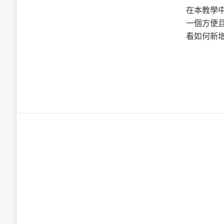
英特爾技術驅
在本教學中
一個方便
看如何新增
推探OpenAI Codex Micro專屬
制器
以3D感知開
OpenVIN