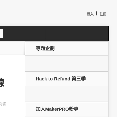
|
登入
註冊
S
e
a
c
專題企劃
h
Hack to Refund 第三季
線
較：
I開發
加入MakerPRO粉專