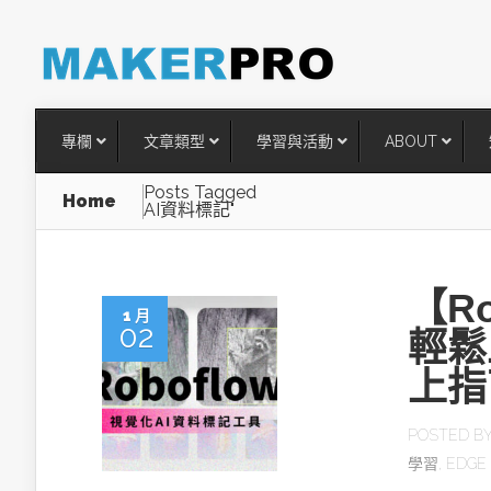
專欄
文章類型
學習與活動
ABOUT
Posts Tagged
Home
AI資料標記"
【R
1 月
02
輕鬆
上指
台灣搶攻後矽時代半導體關鍵
POSTED B
術
學習
,
EDGE