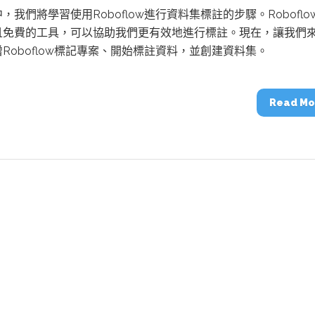
動醫療外骨骼解決方案
【活動報導】Intel攜手生態系夥伴分享E
，我們將學習使用Roboflow進行資料集標註的步驟。Roboflo
人應用部署實戰經驗
且免費的工具，可以協助我們更有效地進行標註。現在，讓我們
Roboflow標記專案、開始標註資料，並創建資料集。
Read Mo
控
創客開發板AI加速晶片觀察
TensorFlow vs. PyTorch：AI框架
之戰，誰是最佳選擇？
啟智慧機器人新時代：從深度相機到
O的邊緣智慧革命
AI Agent時代來臨：看邊緣AI如何
器人的關鍵