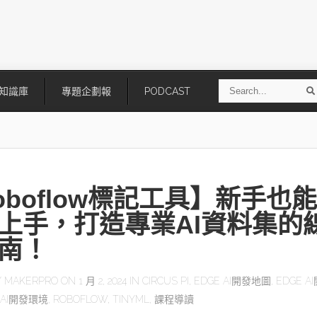
S
知識庫
專題企劃報
PODCAST
e
a
r
r
c
h
oboflow標記工具】新手也能
上手，打造專業AI資料集的
南！
技
AI走向實體世界 安森美70億美
「公升級」Agentic AI方案比
Y
MAKERPRO
ON 1 月 2, 2024 IN
CIRCUS PI
,
EDGE AI開發地圖
,
EDGE A
元收購Synaptics布局邊緣智慧平
Apple、NVIDIA、AMD
 AI開發環境
,
ROBOFLOW
,
TINYML
,
課程導讀
台