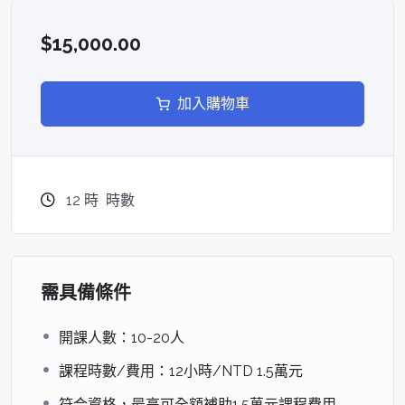
樓，近大安捷運站）
$15,000.00
• 招生對象：半導體在職人員
• 最低開課人數：10人
加入購物車
• 上課費用：NTD 15000元
【
補助辦法
】
申請資格：
半導體產業（IC設計、IC製造、IC封裝、IC測
12
時
時數
試，以及上下游生態系）在職人士皆有資格。本課程補助方
式：
1. 半導體業大型企業補助5成；
2. 半導體業中小企業全額補助（實收資本額新台幣1億元以
需具備條件
下，或員工數未滿200人）
開課人數：10-20人
名額有限，搶先預約報名！
課程時數/費用：12小時/NTD 1.5萬元
符合資格，最高可全額補助1.5萬元課程費用