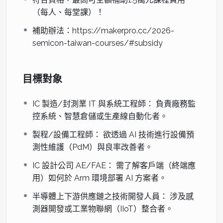
課綱規劃
（每人、每堂課）！
第一日：邊緣 AI 基礎與模型精煉
補助辦法：https://makerpro.cc/2026-
semicon-taiwan-courses/#subsidy
時間
單元主題
教學內容重點
09:30
1. Arm 邊緣運
邊緣 AI 趨勢、Arm Cortex-M
目標對象
–
算與半導體應
系列演進、智慧工廠(Smart
11:00
用
Fab)應用案例分析。
IC 製造/封測業 IT 與系統工程師： 負責廠務監
控系統、智慧倉儲或生產線自動化者。
11:00
2. 環境建置與
開發環境 (Toolchain) 配置、
製程/設備工程師： 欲透過 AI 技術進行設備預
–
數據採集實作
感測器數據採集基礎
測性維護（PdM）與良率改善者。
12:30
(I2C/SPI)、硬體初探。
IC 設計公司 AE/FAE： 需了解客戶端（終端應
13:30
3. TinyML 模
適用於半導體設備監測的模型
用）如何於 Arm 環境部署 AI 方案者。
–
型開發流程
拓樸設計、資料集標記與模型
半導體上下游供應鏈之技術開發人員： 涉及感
15:00
預訓練。
測器開發或工業物聯網（IIoT）整合者。