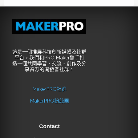
15:00
4. 模型量化
權重轉換與壓縮 (FP32 to
–
(Quantization)
INT8)、量化精度評估、減少
16:30
技術
記憶體佔用實戰。
第二日：深度優化與硬體部署實戰
時間
單元主題
教學內容重點
這是一個推展科技創新媒體及社群
平台，我們和PRO Maker攜手打
造一個共同學習、交流、創作及分
09:30
5. CMSIS-
解析 Arm 專屬神經網路優化庫、
享資源的開發者社群。
–
NN 深度解
底層 DSP 指令集加速原理。
11:00
析與加速
MakerPRO社群
11:00
6. 模型轉換
將訓練模型轉換為 C/C++ 代碼、
MakerPRO粉絲團
–
與編譯實作
記憶體估算 (SRAM/Flash) 與靜
12:30
態分配。
Contact
13:30
7. 實戰部署
將 AI 模型寫入 Arm 核心硬體、
–
與功能測試
實作即時異常偵測推論 (Real-