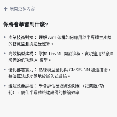
課程將聚焦於如何利用 TinyML 與 CMSIS-NN 技術，在資源
受限的硬體環境下實現模型量化與部署。透過實戰演練，學
展開更多內容
員將掌握從數據採集到硬體效能調優的完整技能，有效解決
負責廠務監控系統、智慧倉儲或生產線自動化的嵌入式系統
你將會學習到什麼?
開發者，
在處理即時感測數據時的算力與功耗瓶頸，達成廠
務系統的智慧化升級。
產業技術對接： 理解 Arm 架構如何應用於半導體生產線
的智慧監測與邊緣運算。
關於課程
高效模型建構： 掌握 TinyML 開發流程，實現適用於廠區
• 計畫名稱：115年度半導體國際連結創新賦能計畫
設備的低功耗 AI 模型。
• 指導單位：經濟部產業發展署
優化部署實力： 熟練模型量化與 CMSIS-NN 加速技術，
將演算法成功落地於嵌入式系統。
• 主辦單位：財團法人資訊工業策進會
維運效能調校： 學會評估硬體資源限制（記憶體/功
• 執行單位：MakerPRO
耗），優化半導體終端設備的推論效率。
•
2026系列課程連結
• 開課時間：2026年 8/1(六)、8/2(日) 09:30-16:30
• 上課地點：資展國際（台北市大安區復興南路一段390號2