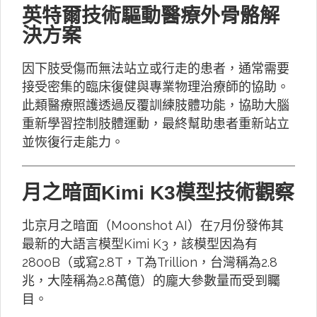
英特爾技術驅動醫療外骨骼解
決方案
因下肢受傷而無法站立或行走的患者，通常需要
接受密集的臨床復健與專業物理治療師的協助。
此類醫療照護透過反覆訓練肢體功能，協助大腦
重新學習控制肢體運動，最終幫助患者重新站立
並恢復行走能力。
月之暗面Kimi K3模型技術觀察
北京月之暗面（Moonshot AI）在7月份發佈其
最新的大語言模型Kimi K3，該模型因為有
2800B（或寫2.8T，T為Trillion，台灣稱為2.8
兆，大陸稱為2.8萬億）的龐大參數量而受到矚
目。