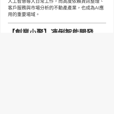
人工智慧導入日常工作，而高度依賴資訊整理、
客戶服務與市場分析的不動產產業，也成為AI應
用的重要場域。
【創業小聚】凍俐智能開發
「給手冊就會動」的工業級AI
Agent
凍俐智能提出了「賦能」的概念，不要求企業放
棄舊系統，而是透過「AI Agent」直接對既有系
統進行賦能。
台灣無人機產業如何跨越系統
整合、驗測與量產挑戰？
MakerPRO的線上社群交流會邀請到擁有21年無