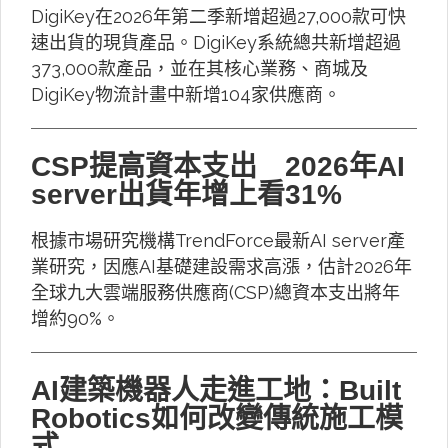
DigiKey在2026年第二季新增超過27,000款可快
速出貨的現貨產品。DigiKey系統總共新增超過
373,000款產品，並在其核心業務、商城及
DigiKey物流計畫中新增104家供應商。
CSP提高資本支出 2026年AI
server出貨年增上看31%
根據市場研究機構TrendForce最新AI server產
業研究，因應AI基礎建設需求高漲，估計2026年
全球九大雲端服務供應商(CSP)總資本支出將年
增約90%。
AI建築機器人走進工地：Built
Robotics如何改變傳統施工模
式