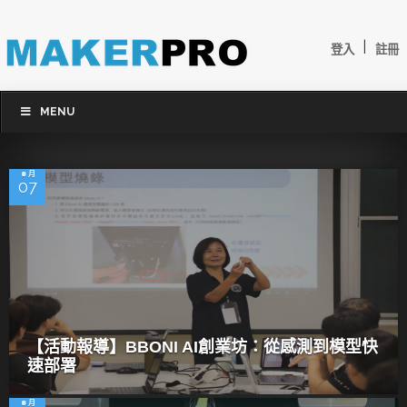
|
登入
註冊
MENU
8 月
07
【活動報導】BBONI AI創業坊：從感測到模型快
速部署
8 月