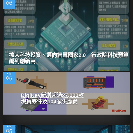
06
擴大科技投資、邁向智慧國家2.0 行政院科技預算
編列創新高
8 月
05
DigiKey新增超過27,000款
現貨零件及104家供應商
8 月
05