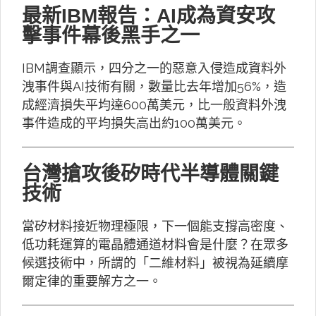
最新IBM報告：AI成為資安攻
擊事件幕後黑手之一
IBM調查顯示，四分之一的惡意入侵造成資料外
洩事件與AI技術有關，數量比去年增加56%，造
成經濟損失平均達600萬美元，比一般資料外洩
事件造成的平均損失高出約100萬美元。
台灣搶攻後矽時代半導體關鍵
技術
當矽材料接近物理極限，下一個能支撐高密度、
低功耗運算的電晶體通道材料會是什麼？在眾多
候選技術中，所謂的「二維材料」被視為延續摩
爾定律的重要解方之一。