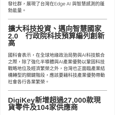
發社群，展現了台灣在Edge AI 與智慧感測的蓬
勃能量。
擴大科技投資、邁向智慧國家
2.0 行政院科技預算編列創新
高
國科會表示，在全球地緣政治局勢與AI科技競合
之際，除了強化半導體與AI產業優勢以鞏固科技
戰略地位及經濟繁榮之外，台灣也正面臨產業結
構轉型的關鍵階段，應該要藉科技產業優勢帶動
社會各行各業繁榮。
DigiKey新增超過27,000款現
貨零件及104家供應商