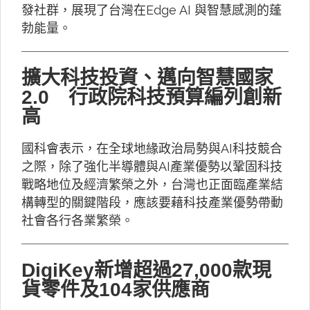
發社群，展現了台灣在Edge AI 與智慧感測的蓬
勃能量。
擴大科技投資、邁向智慧國家
2.0 行政院科技預算編列創新
高
國科會表示，在全球地緣政治局勢與AI科技競合
之際，除了強化半導體與AI產業優勢以鞏固科技
戰略地位及經濟繁榮之外，台灣也正面臨產業結
構轉型的關鍵階段，應該要藉科技產業優勢帶動
社會各行各業繁榮。
DigiKey新增超過27,000款現
貨零件及104家供應商