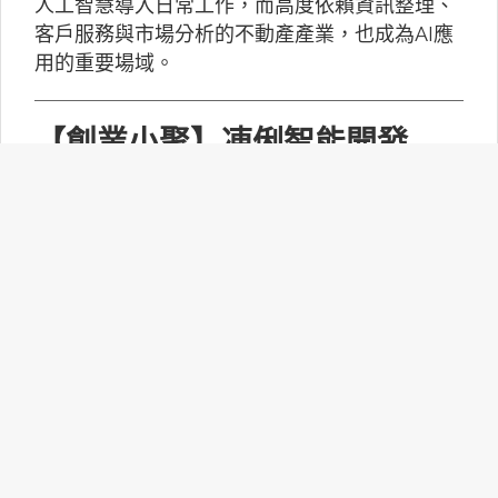
人工智慧導入日常工作，而高度依賴資訊整理、
客戶服務與市場分析的不動產產業，也成為AI應
用的重要場域。
【創業小聚】凍俐智能開發
「給手冊就會動」的工業級AI
Agent
凍俐智能提出了「賦能」的概念，不要求企業放
棄舊系統，而是透過「AI Agent」直接對既有系
統進行賦能。
台灣無人機產業如何跨越系統
整合、驗測與量產挑戰？
MakerPRO的線上社群交流會邀請到擁有21年無