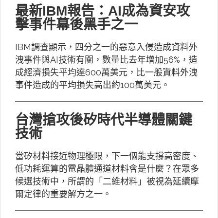
最新IBM報告：AI成為資安攻
擊事件幕後黑手之一
IBM調查顯示，四分之一的惡意入侵造成資料外
洩事件與AI技術有關，數量比去年增加56%，造
成經濟損失平均達600萬美元，比一般資料外洩
事件造成的平均損失高出約100萬美元。
台灣搶攻後矽時代半導體關鍵
技術
當矽材料接近物理極限，下一個能支撐高密度、
低功耗運算的電晶體通道材料會是什麼？在眾多
候選技術中，所謂的「二維材料」被視為延續摩
爾定律的重要解方之一。