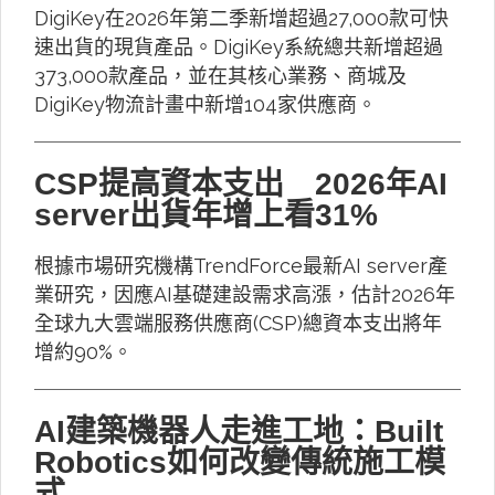
DigiKey在2026年第二季新增超過27,000款可快
速出貨的現貨產品。DigiKey系統總共新增超過
373,000款產品，並在其核心業務、商城及
DigiKey物流計畫中新增104家供應商。
CSP提高資本支出 2026年AI
server出貨年增上看31%
根據市場研究機構TrendForce最新AI server產
業研究，因應AI基礎建設需求高漲，估計2026年
全球九大雲端服務供應商(CSP)總資本支出將年
增約90%。
AI建築機器人走進工地：Built
Robotics如何改變傳統施工模
式