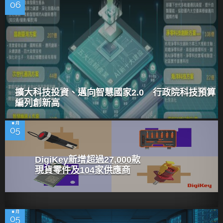
06
擴大科技投資、邁向智慧國家2.0 行政院科技預算
編列創新高
8 月
05
DigiKey新增超過27,000款
現貨零件及104家供應商
8 月
05