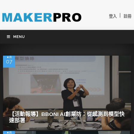
|
登入
註冊
MENU
8 月
07
【活動報導】BBONI AI創業坊：從感測到模型快
速部署
8 月