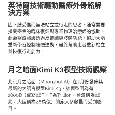
英特爾技術驅動醫療外骨骼解
決方案
因下肢受傷而無法站立或行走的患者，通常需要
接受密集的臨床復健與專業物理治療師的協助。
此類醫療照護透過反覆訓練肢體功能，協助大腦
重新學習控制肢體運動，最終幫助患者重新站立
並恢復行走能力。
月之暗面Kimi K3模型技術觀察
北京月之暗面（Moonshot AI）在7月份發佈其
最新的大語言模型Kimi K3，該模型因為有
2800B（或寫2.8T，T為Trillion，台灣稱為2.8
兆，大陸稱為2.8萬億）的龐大參數量而受到矚
目。