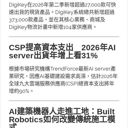
DigiKey在2026年第二季新增超過27,000款可快
速出貨的現貨產品。DigiKey系統總共新增超過
373,000款產品，並在其核心業務、商城及
DigiKey物流計畫中新增104家供應商。
CSP提高資本支出 2026年AI
server出貨年增上看31%
根據市場研究機構TrendForce最新AI server產
業研究，因應AI基礎建設需求高漲，估計2026年
全球九大雲端服務供應商(CSP)總資本支出將年
增約90%。
AI建築機器人走進工地：Built
Robotics如何改變傳統施工模
式