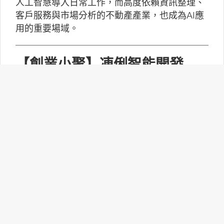
人工智慧導入日常工作，而高度依賴資訊整理、
客戶服務與市場分析的不動產產業，也成為AI應
用的重要場域。
【創業小聚】凍俐智能開發
「給手冊就會動」的工業級AI
Agent
凍俐智能提出了「賦能」的概念，不要求企業放
棄舊系統，而是透過「AI Agent」直接對既有系
統進行賦能。
台灣無人機產業如何跨越系統
整合、驗測與量產挑戰？
MakerPRO的線上社群交流會邀請到擁有21年無