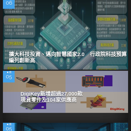
06
擴大科技投資、邁向智慧國家2.0 行政院科技預算
編列創新高
8 月
05
DigiKey新增超過27,000款
現貨零件及104家供應商
8 月
05