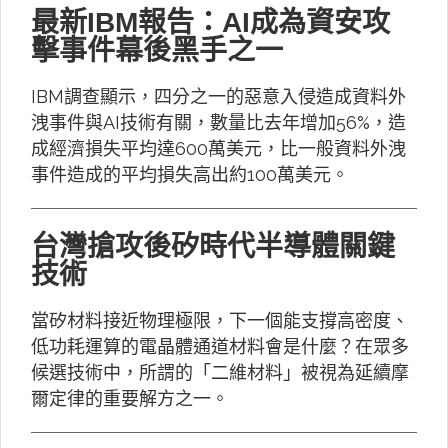
最新IBM報告：AI成為資安攻
擊事件幕後黑手之一
IBM調查顯示，四分之一的惡意入侵造成資料外
洩事件與AI技術有關，數量比去年增加56%，造
成經濟損失平均達600萬美元，比一般資料外洩
事件造成的平均損失高出約100萬美元。
台灣搶攻後矽時代半導體關鍵
技術
當矽材料接近物理極限，下一個能支撐高密度、
低功耗運算的電晶體通道材料會是什麼？在眾多
候選技術中，所謂的「二維材料」被視為延續摩
爾定律的重要解方之一。