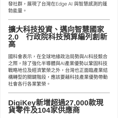
發社群，展現了台灣在Edge AI 與智慧感測的蓬
勃能量。
擴大科技投資、邁向智慧國家
2.0 行政院科技預算編列創新
高
國科會表示，在全球地緣政治局勢與AI科技競合
之際，除了強化半導體與AI產業優勢以鞏固科技
戰略地位及經濟繁榮之外，台灣也正面臨產業結
構轉型的關鍵階段，應該要藉科技產業優勢帶動
社會各行各業繁榮。
DigiKey新增超過27,000款現
貨零件及104家供應商