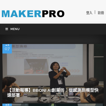
|
登入
註冊
MENU
8 月
07
【活動報導】BBONI AI創業坊：從感測到模型快
速部署
8 月