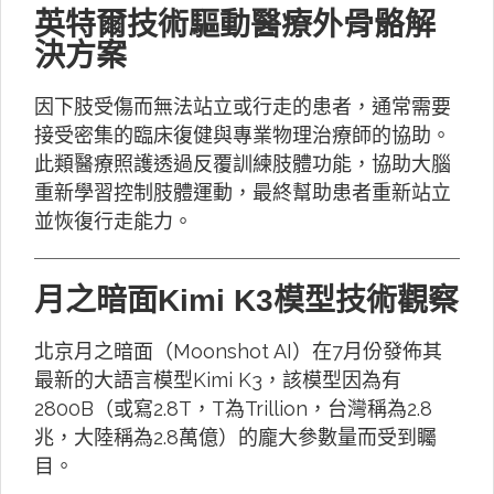
英特爾技術驅動醫療外骨骼解
決方案
因下肢受傷而無法站立或行走的患者，通常需要
接受密集的臨床復健與專業物理治療師的協助。
此類醫療照護透過反覆訓練肢體功能，協助大腦
重新學習控制肢體運動，最終幫助患者重新站立
並恢復行走能力。
月之暗面Kimi K3模型技術觀察
北京月之暗面（Moonshot AI）在7月份發佈其
最新的大語言模型Kimi K3，該模型因為有
2800B（或寫2.8T，T為Trillion，台灣稱為2.8
兆，大陸稱為2.8萬億）的龐大參數量而受到矚
目。