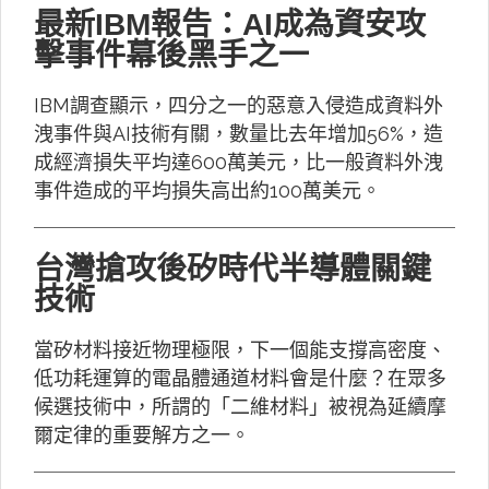
最新IBM報告：AI成為資安攻
擊事件幕後黑手之一
IBM調查顯示，四分之一的惡意入侵造成資料外
洩事件與AI技術有關，數量比去年增加56%，造
成經濟損失平均達600萬美元，比一般資料外洩
事件造成的平均損失高出約100萬美元。
台灣搶攻後矽時代半導體關鍵
技術
當矽材料接近物理極限，下一個能支撐高密度、
低功耗運算的電晶體通道材料會是什麼？在眾多
候選技術中，所謂的「二維材料」被視為延續摩
爾定律的重要解方之一。