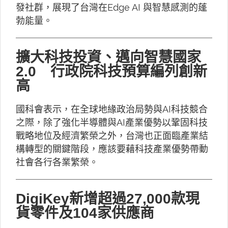
發社群，展現了台灣在Edge AI 與智慧感測的蓬
勃能量。
擴大科技投資、邁向智慧國家
2.0 行政院科技預算編列創新
高
國科會表示，在全球地緣政治局勢與AI科技競合
之際，除了強化半導體與AI產業優勢以鞏固科技
戰略地位及經濟繁榮之外，台灣也正面臨產業結
構轉型的關鍵階段，應該要藉科技產業優勢帶動
社會各行各業繁榮。
DigiKey新增超過27,000款現
貨零件及104家供應商