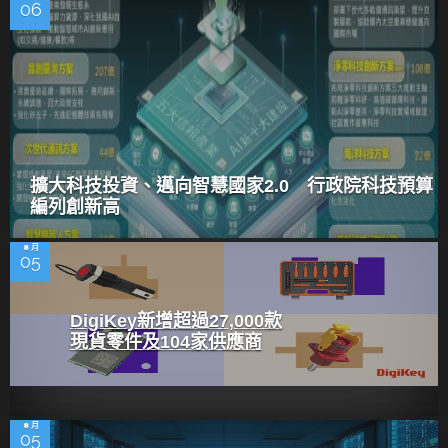
06
擴大科技投資、邁向智慧國家2.0 行政院科技預算
編列創新高
8 月
05
DigiKey新增超過27,000款
現貨零件及104家供應商
8 月
05