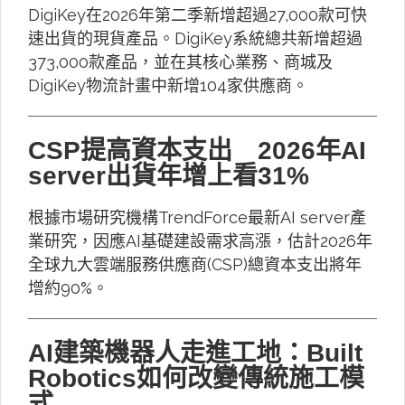
DigiKey在2026年第二季新增超過27,000款可快
速出貨的現貨產品。DigiKey系統總共新增超過
373,000款產品，並在其核心業務、商城及
DigiKey物流計畫中新增104家供應商。
CSP提高資本支出 2026年AI
server出貨年增上看31%
根據市場研究機構TrendForce最新AI server產
業研究，因應AI基礎建設需求高漲，估計2026年
全球九大雲端服務供應商(CSP)總資本支出將年
增約90%。
AI建築機器人走進工地：Built
Robotics如何改變傳統施工模
式