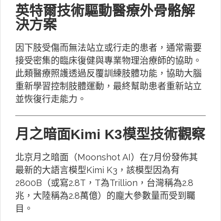
英特爾技術驅動醫療外骨骼解
決方案
因下肢受傷而無法站立或行走的患者，通常需要
接受密集的臨床復健與專業物理治療師的協助。
此類醫療照護透過反覆訓練肢體功能，協助大腦
重新學習控制肢體運動，最終幫助患者重新站立
並恢復行走能力。
月之暗面Kimi K3模型技術觀察
北京月之暗面（Moonshot AI）在7月份發佈其
最新的大語言模型Kimi K3，該模型因為有
2800B（或寫2.8T，T為Trillion，台灣稱為2.8
兆，大陸稱為2.8萬億）的龐大參數量而受到矚
目。