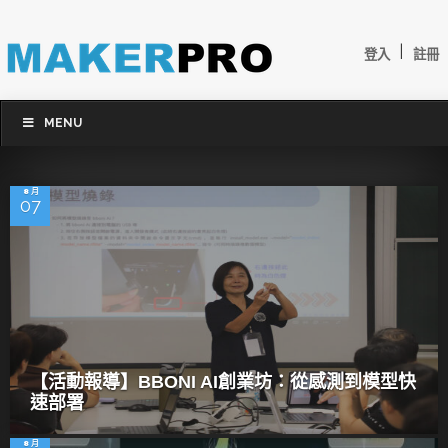
|
登入
註冊
MENU
8 月
07
【活動報導】BBONI AI創業坊：從感測到模型快
速部署
8 月