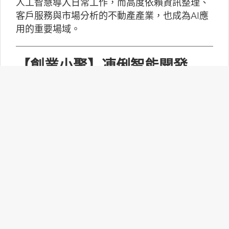
人工智慧導入日常工作，而高度依賴資訊整理、
客戶服務與市場分析的不動產產業，也成為AI應
用的重要場域。
【創業小聚】凍俐智能開發
「給手冊就會動」的工業級AI
Agent
凍俐智能提出了「賦能」的概念，不要求企業放
棄舊系統，而是透過「AI Agent」直接對既有系
統進行賦能。
台灣無人機產業如何跨越系統
整合、驗測與量產挑戰？
MakerPRO的線上社群交流會邀請到擁有21年無