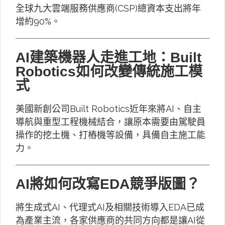
全球九大雲端服務供應商(CSP)總資本支出將年
增約90%。
AI建築機器人走進工地：Built
Robotics如何改變傳統施工模
式
美國新創公司Built Robotics近年來將AI、自主
導航與重型工程機械結合，讓原本需要由駕駛員
操作的挖土機、打樁機等設備，具備自主施工能
力。
AI將如何改寫EDA競爭版圖？
將生成式AI、代理式AI及相關技術導入EDA已成
為產業主流，各家供應商的共同方向都是讓AI從