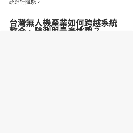
統進行賦能。
台灣無人機產業如何跨越系統
整合、驗測與量產挑戰？
MakerPRO的線上社群交流會邀請到擁有21年無
人機系統開發經驗、曾參與超過240次政府委託
任務的UAV無人機任務規劃與安全討論群站長林
永仁深入探討「台灣無人機供應鏈基礎與產業布
局：從關鍵技術、任務安全到國防自主」。
打造更靈活的智慧家庭體驗：
Matter 1.6功能升級！
連接標準聯盟(CSA)正式推出Matter 1.6技術規
範，此次並沒有新增裝置類型，而是聚焦功能升