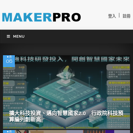
|
登入
註冊
MENU
8 月
06
擴大科技投資、邁向智慧國家2.0 行政院科技預
算編列創新高
8 月