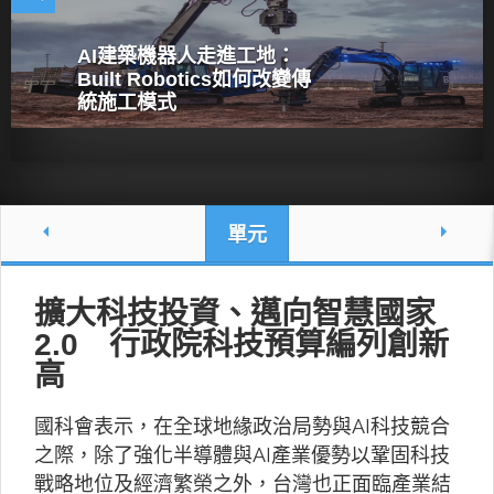
AI建築機器人走進工地：
Built Robotics如何改變傳
統施工模式
單元
擴大科技投資、邁向智慧國家
2.0 行政院科技預算編列創新
高
國科會表示，在全球地緣政治局勢與AI科技競合
之際，除了強化半導體與AI產業優勢以鞏固科技
戰略地位及經濟繁榮之外，台灣也正面臨產業結