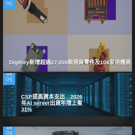
05
DigiKey新增超過27,000款現貨零件及104家供應商
8 月
05
CSP提高資本支出 2026
年AI server出貨年增上看
31%
8 月
04