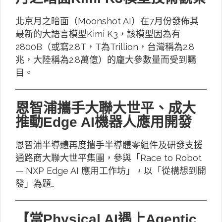
北京月之暗面（Moonshot AI）在7月份發佈其
最新的大語言模型Kimi K3，該模型因為有
2800B（或寫2.8T，T為Trillion，台灣稱為2.8
兆，大陸稱為2.8萬億）的龐大參數量而受到矚
目。
恩智浦攜手大聯大世平、成大
推動Edge AI機器人應用開發
恩智浦半導體再度攜手半導體零組件及研發支援
通路商大聯大世平集團，參與「Race to Robot
— NXP Edge AI 應用工作坊」，以「從構想到開
發」為題…
【當Physical AI遇上Agentic