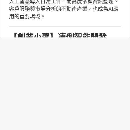
人工智慧導入日常工作，而高度依賴資訊整理、
客戶服務與市場分析的不動產產業，也成為AI應
用的重要場域。
【創業小聚】凍俐智能開發
「給手冊就會動」的工業級AI
Agent
凍俐智能提出了「賦能」的概念，不要求企業放
棄舊系統，而是透過「AI Agent」直接對既有系
統進行賦能。
台灣無人機產業如何跨越系統
整合、驗測與量產挑戰？
MakerPRO的線上社群交流會邀請到擁有21年無