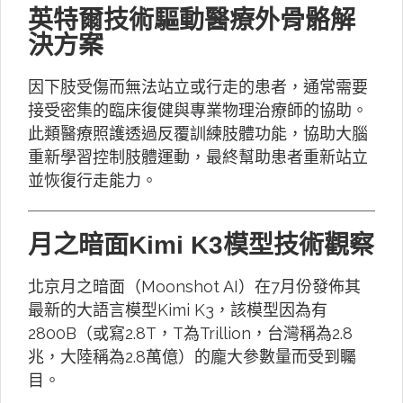
英特爾技術驅動醫療外骨骼解
決方案
因下肢受傷而無法站立或行走的患者，通常需要
接受密集的臨床復健與專業物理治療師的協助。
此類醫療照護透過反覆訓練肢體功能，協助大腦
重新學習控制肢體運動，最終幫助患者重新站立
並恢復行走能力。
月之暗面Kimi K3模型技術觀察
北京月之暗面（Moonshot AI）在7月份發佈其
最新的大語言模型Kimi K3，該模型因為有
2800B（或寫2.8T，T為Trillion，台灣稱為2.8
兆，大陸稱為2.8萬億）的龐大參數量而受到矚
目。