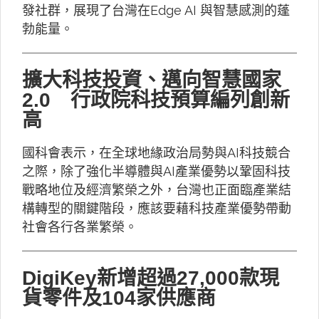
發社群，展現了台灣在Edge AI 與智慧感測的蓬
勃能量。
擴大科技投資、邁向智慧國家
2.0 行政院科技預算編列創新
高
國科會表示，在全球地緣政治局勢與AI科技競合
之際，除了強化半導體與AI產業優勢以鞏固科技
戰略地位及經濟繁榮之外，台灣也正面臨產業結
構轉型的關鍵階段，應該要藉科技產業優勢帶動
社會各行各業繁榮。
DigiKey新增超過27,000款現
貨零件及104家供應商