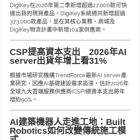
DigiKey在2026年第二季新增超過27,000款可快
速出貨的現貨產品。DigiKey系統總共新增超過
373,000款產品，並在其核心業務、商城及
DigiKey物流計畫中新增104家供應商。
CSP提高資本支出 2026年AI
server出貨年增上看31%
根據市場研究機構TrendForce最新AI server產
業研究，因應AI基礎建設需求高漲，估計2026年
全球九大雲端服務供應商(CSP)總資本支出將年
增約90%。
AI建築機器人走進工地：Built
Robotics如何改變傳統施工模
式