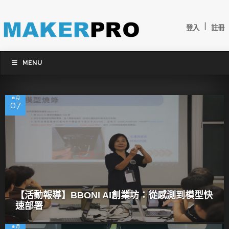
|
登入
註冊
MENU
8 月
07
【活動報導】BBONI AI創業坊：從感測到模型快
速部署
8 月