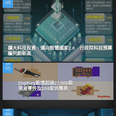
06
擴大科技投資、邁向智慧國家2.0 行政院科技預算
編列創新高
8 月
05
DigiKey新增超過27,000款
現貨零件及104家供應商
8 月
05