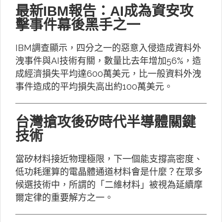
最新IBM報告：AI成為資安攻
擊事件幕後黑手之一
IBM調查顯示，四分之一的惡意入侵造成資料外
洩事件與AI技術有關，數量比去年增加56%，造
成經濟損失平均達600萬美元，比一般資料外洩
事件造成的平均損失高出約100萬美元。
台灣搶攻後矽時代半導體關鍵
技術
當矽材料接近物理極限，下一個能支撐高密度、
低功耗運算的電晶體通道材料會是什麼？在眾多
候選技術中，所謂的「二維材料」被視為延續摩
爾定律的重要解方之一。