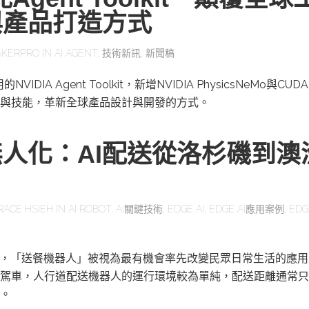
與產品打造方式
KERPRO
IN
AI AGENT
,
技術新訊
,
新聞稿
IDIA Agent Toolkit，新增NVIDIA PhysicsNeMo與CUD
與技能，革新全球產品設計與開發的方式。
人化：AI配送從洛杉磯到澳
RACE HSIEH
IN
AI ROBOT
,
AI關鍵技術
,
EDGE AI
,
EDGE AI應用案例
,
EDG
展，「送餐機器人」被視為最有機會率先改變民眾日常生活的應
駕車，人行道配送機器人的運行環境較為單純，配送距離通常只
。