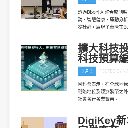
透過Bboni AI整合
動、智慧健康、運動分析
發社群，展現了台灣在Ed
擴大科技投
科技預算
8 月 6
POSTED BY
M
國科會表示，在全球地緣
戰略地位及經濟繁榮之外
社會各行各業繁榮。
DigiKe