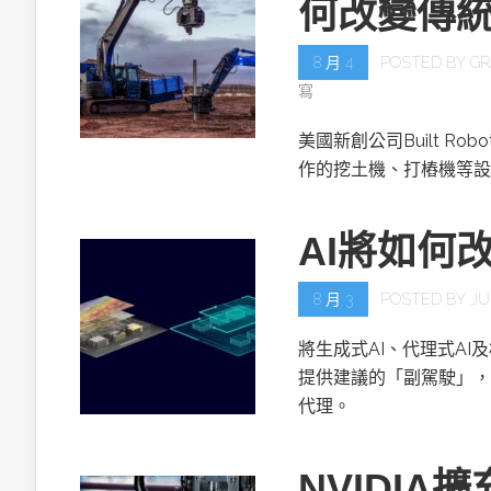
何改變傳
8 月 4
POSTED BY
GR
寫
美國新創公司Built R
作的挖土機、打樁機等設
AI將如何
8 月 3
POSTED BY
JU
將生成式AI、代理式AI
提供建議的「副駕駛」，
代理。
NVIDIA擴