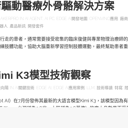
術驅動醫療外骨骼解決方案
AKERPRO
IN
AI AGENT
,
AI PC
,
EDGE AI開發地圖
,
OPENVINO應用
,
廠商
器人
,
產品新訊
,
開發套件
行走的患者，通常需要接受密集的臨床復健與專業物理治療師的
練肢體功能，協助大腦重新學習控制肢體運動，最終幫助患者重
mi K3模型技術觀察
陸向陽
IN
AI關鍵技術
,
EDGE AI
,
EDGE AI應用案例
,
LLM
,
技術導讀
,
特寫
,
ot AI）在7月份發佈其最新的大語言模型Kimi K3，該模型因為有
為Trillion，台灣稱為2.8兆，大陸稱為2.8萬億）的龐大參數量而