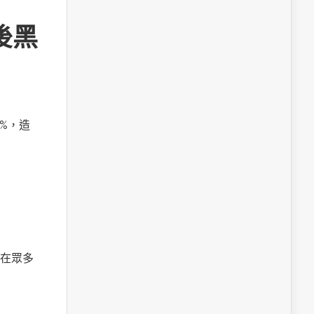
後黑
%，造
在眾多