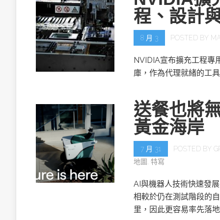
程、設計
8 月 3
POSTED BY
MA
NVIDIA宣布擴充工程專用的NV
庫，作為代理就緒的工具
送餐也將無
黃金海岸
7 月 31
POSTED BY
G
地圖
,
特寫
AI與機器人技術快速發
相較於仍在測試階段的自
里，因此更容易率先落地