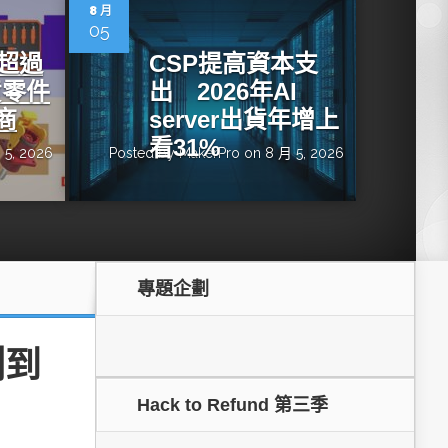
dge AI機器
OpenVINO×ExecuTorch：解鎖英特爾架構AI PC模型
8 月
推論效能新境界
05
增超過
CSP提高資本支
貨零件
出 2026年AI
商
server出貨年增上
看31%
 5, 2026
Posted by
MakerPro
on 8 月 5, 2026
專題企劃
成為驅動智慧機
讓生成式AI應用在Intel架構系統本地端高效率運作
的訣竅
測到
Hack to Refund 第三季