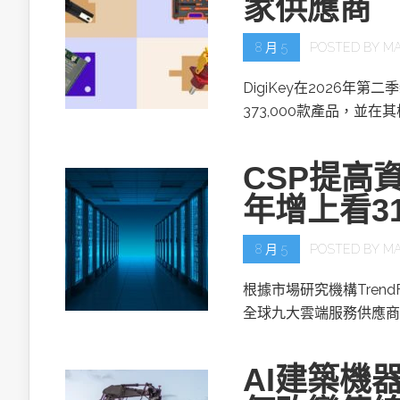
家供應商
8 月 5
POSTED BY
MA
DigiKey在2026年第
373,000款產品，並在
CSP提高資
年增上看3
8 月 5
POSTED BY
MA
根據市場研究機構TrendF
全球九大雲端服務供應商(
AI建築機器人