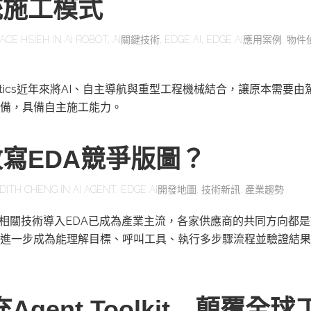
統施工模式
ACE HSIEH
IN
AI ROBOT
,
AI關鍵技術
,
EDGE AI
,
EDGE AI應用案例
,
物件
obotics近年來將AI、自主導航與重型工程機械結合，讓原本需要
備，具備自主施工能力。
改寫EDA競爭版圖？
DITH CHENG
IN
AI AGENT
,
EDGE AI開發地圖
,
技術新訊
,
產業趨勢
及相關技術導入EDA已成為產業主流，各家供應商的共同方向都是
進一步成為能理解目標、呼叫工具、執行多步驟流程並驗證結果
充Agent Toolkit 顛覆全球