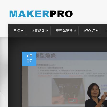
專欄
文章類型
學習與活動
ABOUT
8 月
07
台灣搶攻後矽時代半導體關鍵
術