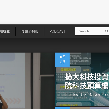
S
知識庫
專題企劃報
PODCAST
e
a
r
r
c
h
8 月
06
擴大科技投資
院科技預算編
Posted by
MakerPro
技
AI走向實體世界 安森美70億美
「公升級」Agentic AI方案比
元收購Synaptics布局邊緣智慧平
Apple、NVIDIA、AMD
台