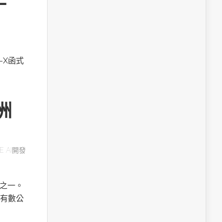
A-X函式
洲
E AI開發
用之一。
有數公