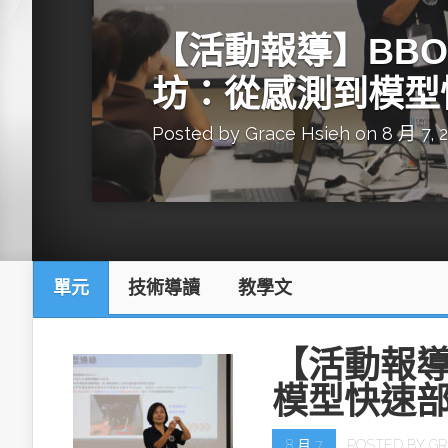
英特爾技術驅
【活動報導】BBON
坊：從感測到模型
Posted by
Grace Hsieh
on 8 月 7, 
推探OpenAI Codex Micro專屬
制器
單元
技術導讀
教學文
以3D感知開
OpenVIN
【活動報導
模型快速
8 月 7
POSTED BY
GR