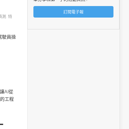
偵測
,
特
由駕駛員操
讓AI從
的工程
工