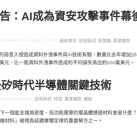
報告：AI成為資安攻擊事件幕
AKERPRO
IN
AI AGENT
,
AI PC
,
廠商資訊
,
技術新訊
,
新聞稿
,
產業趨勢
一的惡意入侵造成資料外洩事件與AI技術有關，數量比去年增加56
萬美元，比一般資料外洩事件造成的平均損失高出約100萬美元。
後矽時代半導體關鍵技術
UDITH CHENG
IN
技術新訊
,
特寫
,
產業趨勢
,
觀點
下一個能支撐高密度、低功耗運算的電晶體通道材料會是什麼？
維材料」被視為延續摩爾定律的重要解方之一。