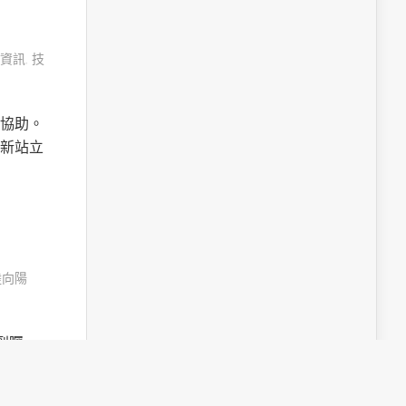
資訊
,
技
協助。
新站立
陸向陽
受到矚