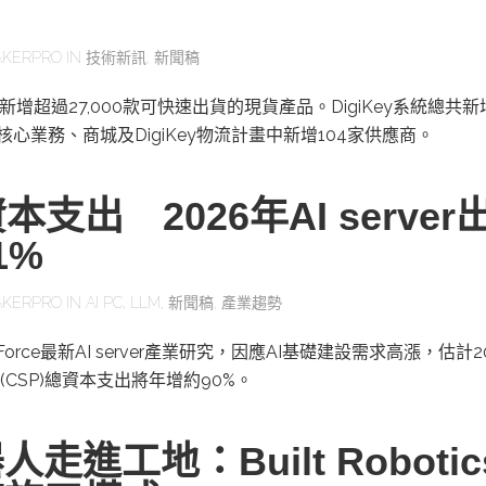
KERPRO
IN
技術新訊
,
新聞稿
二季新增超過27,000款可快速出貨的現貨產品。DigiKey系統總共
其核心業務、商城及DigiKey物流計畫中新增104家供應商。
本支出 2026年AI server
1%
KERPRO
IN
AI PC
,
LLM
,
新聞稿
,
產業趨勢
orce最新AI server產業研究，因應AI基礎建設需求高漲，估計2
CSP)總資本支出將年增約90%。
走進工地：Built Roboti