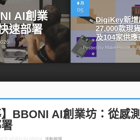
動醫療外骨骼解決方案
【活動報導】Intel攜手生態系夥伴分享E
8 月
人應用部署實戰經驗
05
I AI創業
DigiKey新
快速部署
27,000款現
及104家供應
2026
Posted by
MakerPro
on 8 月
控
創客開發板AI加速晶片觀察
TensorFlow vs. PyTorch：AI框架
之戰，誰是最佳選擇？
啟智慧機器人新時代：從深度相機到
O的邊緣智慧革命
AI Agent時代來臨：看邊緣AI如何
器人的關鍵
】BBONI AI創業坊：從感
部署
ACE HSIEH
IN
HIMAX
,
活動報導