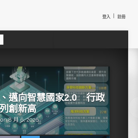
|
登入
註冊
S
e
a
c
h
、邁向智慧國家2.0 行政
列創新高
on 8 月 6, 2026
較：