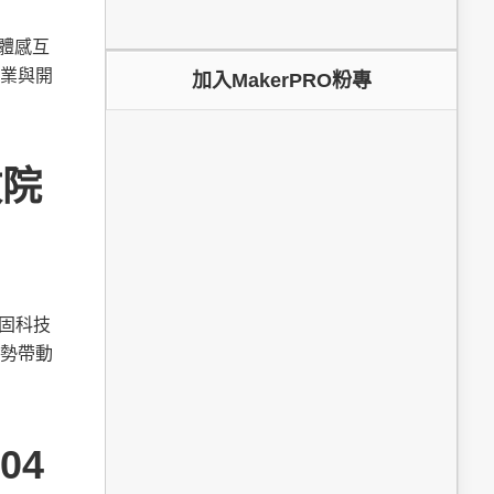
為體感互
業與開
加入MakerPRO粉專
政院
鞏固科技
勢帶動
04