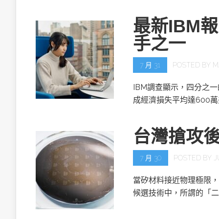
最新IBM
手之一
7 月 31
POSTED BY
M
IBM調查顯示，四分之
成經濟損失平均達600
台灣搶攻
7 月 30
POSTED BY
J
當矽材料接近物理極限，
候選技術中，所謂的「二