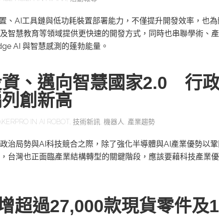
感測裝置、AI工具鏈與低功耗裝置部署能力，不僅提升開發效率，也
及智慧教育等領域提供更快速的開發方式，同時也串聯學術、產
ge AI 與智慧感測的蓬勃能量。
資、邁向智慧國家2.0 行
編列創新高
AKERPRO
IN
AI ROBOT
,
技術新訊
,
機器人
,
產業趨勢
政治局勢與AI科技競合之際，除了強化半導體與AI產業優勢以
，台灣也正面臨產業結構轉型的關鍵階段，應該要藉科技產業優
y新增超過27,000款現貨零件及1