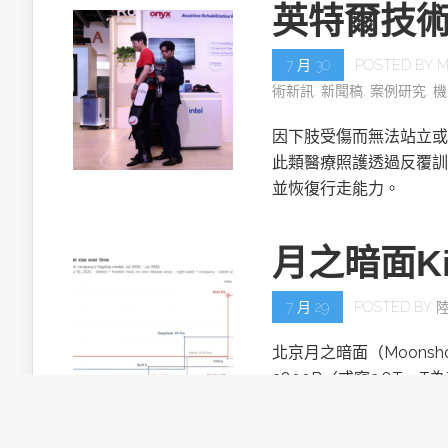
英特爾技
7 月 30
POSTED BY
M
術新訊
,
新聞稿
,
案例研究
,
機
因下肢受傷而無法站立或
此類醫療照護透過反覆訓
並恢復行走能力。
月之暗面Ki
7 月 29
POSTED BY
北京月之暗面（Moonsh
2800B（或寫2.8T，T
目。